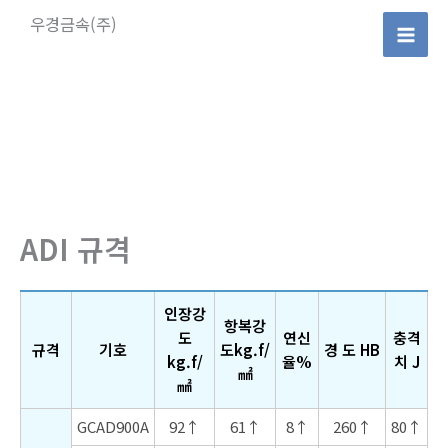
콘
우경금속(주)
텐
Mai
츠
로
Men
건
너
뛰
기
ADI 규격
인장강
항복강
도
연신
충격
규격
기호
도kg.f/
경 도 HB
kg.f/
율%
치 J
㎟
㎟
GCAD900A
92↑
61↑
8↑
260↑
80↑