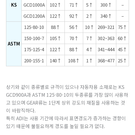
KS
GCD1000A
102↑
71↑
5↑
300↑
–
GCD1200A
122↑
92↑
2↑
340↑
–
125-80-10
88↑
56↑
10↑
269~321
75↑
150-100-7
105↑
70↑
7↑
302~363
60↑
ASTM
175-125-4
122↑
88↑
4↑
341~444
45↑
200-155-1
140↑
108↑
1↑
368~477
25↑
상기와 같이 종류별로 규격이 있으나 자동차용 소재로는 KS
GCD900A과 ASTM 125-80-10의 두종류를 가장 많이 사용하
고 있으며 GEAR류는 1단계 상위 강도의 재질을 사용하는 것
이 바람직하다.
특히 ADI는 사용 기간에 따라서 표면경도가 증가하는 경향이
있기 때문에 불필요하게 경도를 높일 필요가 없다.