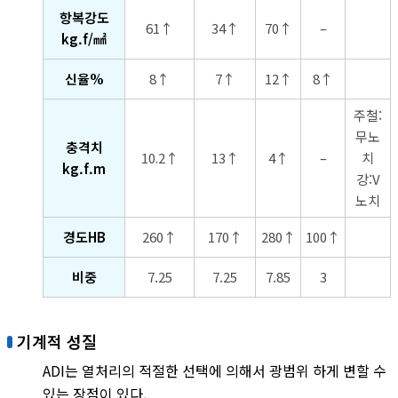
항복강도
61↑
34↑
70↑
–
kg.f/㎟
신율%
8↑
7↑
12↑
8↑
주철:
무노
충격치
10.2↑
13↑
4↑
–
치
kg.f.m
강:V
노치
경도HB
260↑
170↑
280↑
100↑
비중
7.25
7.25
7.85
3
기계적 성질
ADI는 열처리의 적절한 선택에 의해서 광범위 하게 변할 수
있는 장점이 있다.