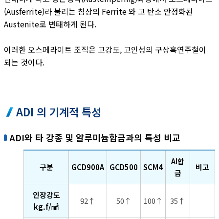
(Ausferrite)라 불리는 침상의 Ferrite 와 고 탄소 안정화된
Austenite로 변태하게 된다.
이러한 오스페라이트 조직은 고강도, 고인성의 구상흑연주철이
되는 것이다.
ADI 의 기계적 특성
ADI와 타 강종 및 알루미늄합금과의 특성 비교
AI합
구분
GCD900A
GCD500
SCM4
비고
금
인장강도
92↑
50↑
100↑
35↑
kg.f/㎟