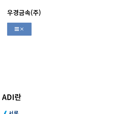
콘
우경금속(주)
텐
츠
로
Main
Menu
건
너
뛰
기
ADI란
서론