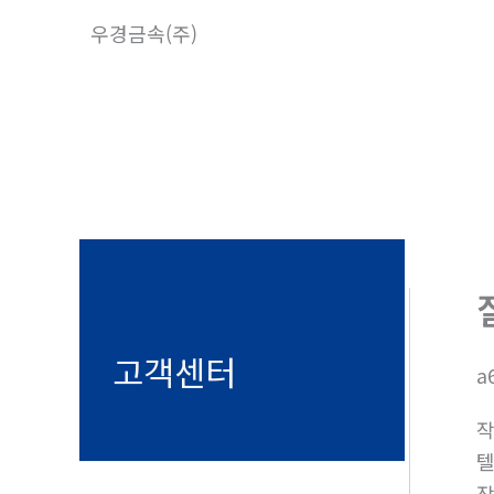
콘
우경금속(주)
텐
츠
로
건
너
뛰
기
고객센터
a
텔