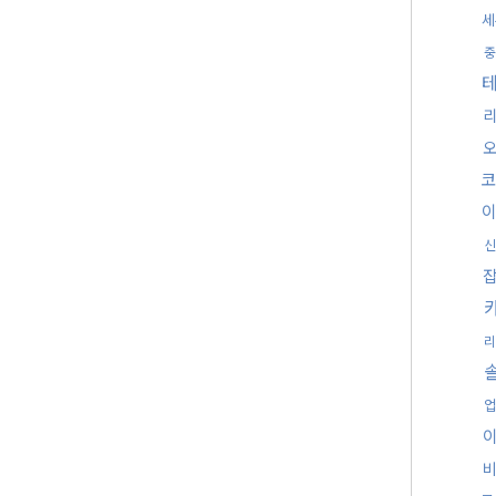
세
중
코
신