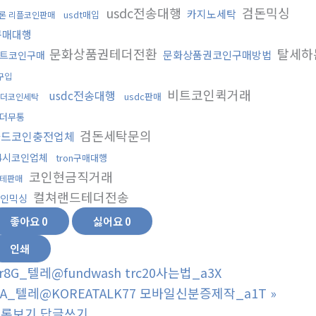
usdc전송대행
검돈믹싱
카지노세탁
usdt매입
론 리플코인판매
구매대행
문화상품권테더전환
탈세하
문화상품권코인구매방법
트코인구매
구입
비트코인퀵거래
usdc전송대행
usdc판매
더코인세탁
더무통
검돈세탁문의
카드코인충전업체
4시코인업체
tron구매대행
코인현금직거래
테판매
컬쳐랜드테더전송
인믹싱
좋아요
0
싫어요
0
인쇄
r8G_텔레@fundwash trc20사는법_a3X
3A_텔레@KOREATALK77 모바일신분증제작_a1T
»
목록보기
답글쓰기