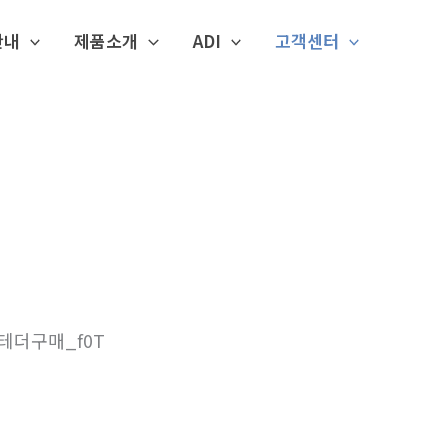
안내
제품소개
ADI
고객센터
테더구매_f0T