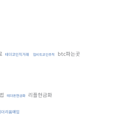
료
btc파는곳
테더코인직거래
업비트코인추적
방법
리플현금화
테더돈현금화
이더리움매입