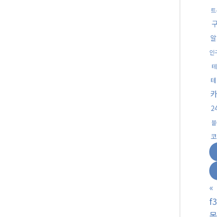
트
알
인
테
테
2
블
코
«
f