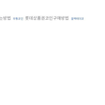
는방법
롯데상품권코인구매방법
무통코인
블랙테더코