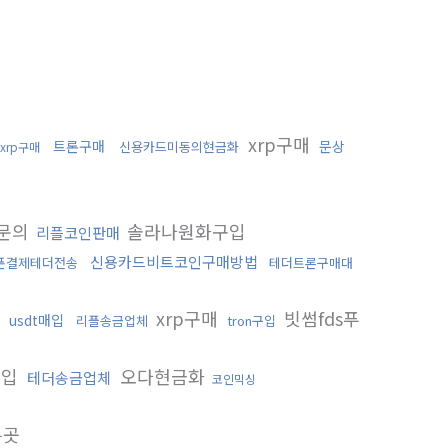
xrp구매
트론구매
문상
신용카드미동의현금화
xrp구매
문의
솔라나원화구입
리플코인판매
신용카드비트코인구매방법
폰결제테더전송
테더트론구매대
매
xrp구매
빗썸fds푸
usdt매입
리플송금업체
tron구입
구입
오다현금화
테더송금업체
코인믹싱
는곳