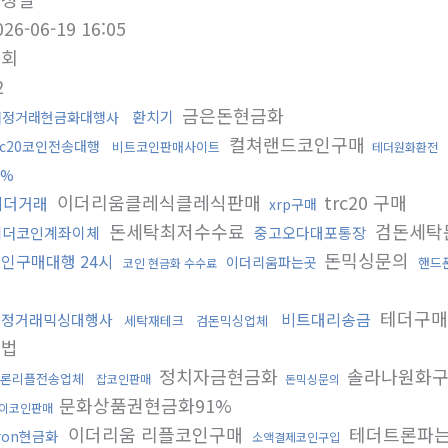
026-06-19 16:05
조회
2
금은돈현금화
환치기
재정거래현금화대행사
컬쳐랜드코인구매
rc20코인전송대행
비트코인판매사이트
테더원화환전
1%
이더리움클레식클레식판매
trc20 구매
테더거래
xrp구매
돈세탁최저수수료
검돈세탁
테더코인계좌이체
중고오다대포통장
돈믹싱문의
인구매대행 24시
이더리움파는곳
핸드
코인 현금화 수수료
테더구
비트대리송금
재정거래믹싱대행사
세탁재테크
검돈믹싱업체
는법
정치자금현금화
솔라나원화
론리플전송업체
잡코인판매
돈믹싱문의
문화상품권현금화91%
이코인판매
이더리움 리플코인구매
테더트론파
ron현금화
소액결제코인구입