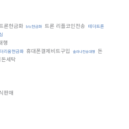
트론현금화
트론 리플코인전송
테더트론
btc현금화
싱
대행
휴대폰결제비트구입
돈
더리움현금화
솔라나전송대행
더돈세탁
식판매