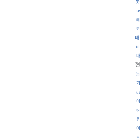
롯
u
테
코
매
테
u
현
롯