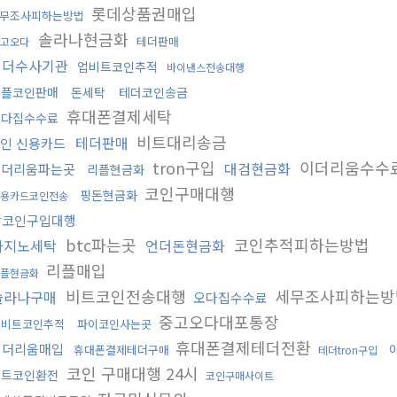
롯데상품권매입
무조사피하는방법
솔라나현금화
테더판매
고오다
테더수사기관
업비트코인추적
바이낸스전송대행
리플코인판매
돈세탁
테더코인송금
휴대폰결제세탁
오다집수수료
비트대리송금
테더판매
인 신용카드
tron구입
이더리움수수
대검현금화
이더리움파는곳
리플현금화
코인구매대행
핑돈현금화
용카드코인전송
잡코인구입대행
btc파는곳
코인추적피하는방법
카지노세탁
언더돈현금화
리플매입
리플현금화
비트코인전송대행
세무조사피하는
솔라나구매
오다집수수료
중고오다대포통장
업비트코인추적
파이코인사는곳
휴대폰결제테더전환
이더리움매입
휴대폰결제테더구매
테더tron구입
코인 구매대행 24시
비트코인환전
코인구매사이트