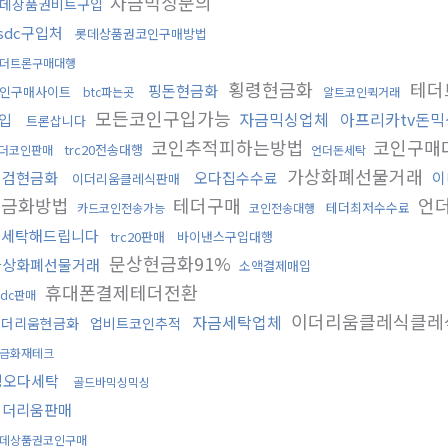
자금믹싱문의
데상품권비트구입
sdc구입처
롯데상품권코인구매방법
더트론구매대행
횡령현금화
테더
핑돈현금화
인구매사이트
btc파는곳
알트코인퀵거래
모든코인구입가능
자금믹싱업체
아프리카tv돈믹
입
트론삽니다
코인추적피하는방법
코인구매
trc20전송대행
더코인판매
언더돈세탁
가상화폐선물거래
대검현금화
오다집수수료
이
이더리움클레식판매
현금화방법
테더구매
언
테더최저수수료
카드코인전송가능
코인전송대행
돈세탁해드립니다
trc20판매
바이낸스구입대행
문상현금화91%
가상화폐선물거래
소액결제매입
휴대폰결제테더전환
sdc판매
이더리움클레식클레
자금세탁업체
이더리움현금화
업비트코인추적
금화재테크
핑오다세탁
골드바믹싱믹싱
이더리움판매
데상품권코인구매