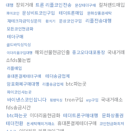
장외거래
트론 리플코인전송
컬쳐랜드매입
대행
문상테더구매
문상비트코인구입
테더트론매입
문화상품권세탁
파이코인
리플전송대행
재테크자금믹싱문의
문상코인구입
환치기
모든코인현금화
테더구매
골드바믹싱믹싱
해외선물현금인출
국내거래
중고오다대포통장
이더리움구입대행
소fds뚫는법
리플매입
테더송금업체
휴대폰결제테더구매
btc파는곳
암호화폐구매대행
리플송금업체
파이코인사는곳
바이낸스코인삽니다
tron구입
국내거래소
xrp구입
횡령믹싱
fds송금시간
btc파는곳
이더리움현금화
테더트론구매대행
문화상품권
테더전환
휴대폰결제테더구매
돈세탁해외거래소
코인현금화최저