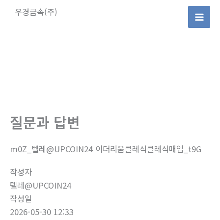
콘
우경금속(주)
텐
Mai
츠
로
Men
건
너
뛰
기
질문과 답변
m0Z_텔레@UPCOIN24 이더리움클레식클레식매입_t9G
작성자
텔레@UPCOIN24
작성일
2026-05-30 12:33