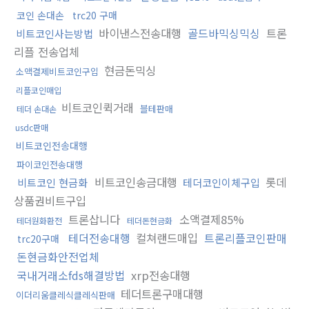
코인 손대손
trc20 구매
바이낸스전송대행
골드바믹싱믹싱
트론
비트코인사는방법
리플 전송업체
현금돈믹싱
소액결제비트코인구입
리플코인매입
비트코인퀵거래
블테판매
테더 손대손
usdc판매
비트코인전송대행
파이코인전송대행
비트코인송금대행
롯데
비트코인 현금화
테더코인이체구입
상품권비트구입
트론삽니다
소액결제85%
테더원화환전
테더돈현금화
테더전송대행
컬쳐랜드매입
트론리플코인판매
trc20구매
돈현금화안전업체
국내거래소fds해결방법
xrp전송대행
테더트론구매대행
이더리움클레식클레식판매