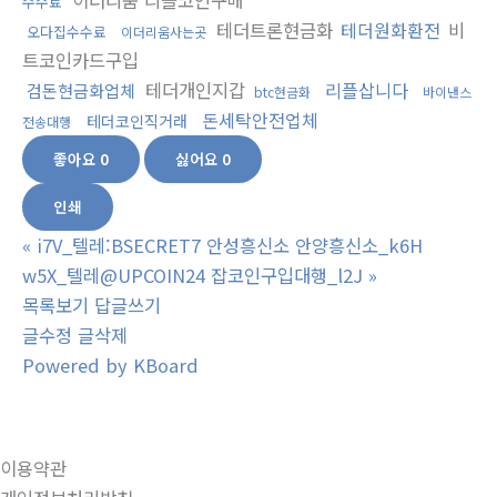
이더리움 리플코인구매
수수료
테더트론현금화
테더원화환전
비
오다집수수료
이더리움사는곳
트코인카드구입
테더개인지갑
리플삽니다
검돈현금화업체
btc현금화
바이낸스
돈세탁안전업체
테더코인직거래
전송대행
좋아요
0
싫어요
0
인쇄
«
i7V_텔레:BSECRET7 안성흥신소 안양흥신소_k6H
w5X_텔레@UPCOIN24 잡코인구입대행_l2J
»
목록보기
답글쓰기
글수정
글삭제
Powered by KBoard
이용약관