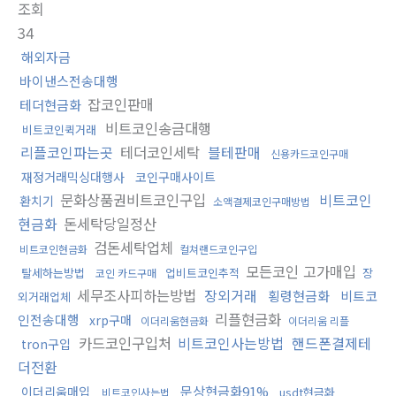
조회
34
해외자금
바이낸스전송대행
잡코인판매
테더현금화
비트코인송금대행
비트코인퀵거래
리플코인파는곳
테더코인세탁
블테판매
신용카드코인구매
재정거래믹싱대행사
코인구매사이트
문화상품권비트코인구입
비트코인
환치기
소액결제코인구매방법
현금화
돈세탁당일정산
검돈세탁업체
비트코인현금화
컬쳐랜드코인구입
모든코인 고가매입
탈세하는방법
업비트코인추적
장
코인 카드구매
세무조사피하는방법
장외거래
횡령현금화
비트코
외거래업체
리플현금화
인전송대행
xrp구매
이더리움현금화
이더리움 리플
카드코인구입처
비트코인사는방법
핸드폰결제테
tron구입
더전환
문상현금화91%
이더리움매입
usdt현금화
비트코인사는법