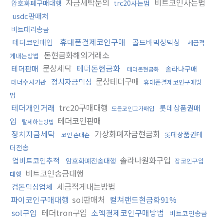
자금세탁문의
비트코인사는법
암호화폐구매대행
trc20사는법
usdc판매처
비트대리송금
휴대폰결제코인구매
테더코인매입
골드바믹싱믹싱
세금적
돈현금화해외거래소
게내는방법
문상세탁
테더돈현금화
테더판매
솔라나구매
테더돈현금화
문상테더구매
정치자금믹싱
테더수사기관
휴대폰결제코인구매방
법
테더개인거래
trc20구매대행
롯데상품권매
모든코인고가매입
테더코인판매
입
탈세하는방법
정치자금세탁
가상화폐자금현금화
롯데상품권테
코인 손대손
더전송
솔라나원화구입
업비트코인추적
암호화폐전송대행
잡코인구입
비트코인송금대행
대행
세금적게내는방법
검돈믹싱업체
파이코인구매대행
sol판매처
컬쳐랜드현금화91%
sol구입
테더tron구입
소액결제코인구매방법
비트코인송금