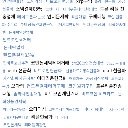
인전송대행
xrp구입
비트코인현금화
코인믹싱
자금
솔라나현금화
소액결제85%
트론 리플 전
현금화
코인이체
테더무통테더전송대행
송업체
언더돈세탁
구매대행
테더트론파는곳
리플매입
코인 현금
롯데상품권코인구입
언더돈현금화
화 수수료
24시코인업체
리플전송대
행
돈세탁안전업체
알트코인퀵거래
돈세탁업체
핸드폰결제85%
코인돈세탁테더거래
업비트코인추적
trc20코인전송대행
trc20 구매대
usdc현금화
usdt현금화
비트코인현금화
신용카드미동의현금화
행
이더리움현금화
가상화폐자금세탁
자금믹싱업체
해외자금
모든코인
오다집
핸드폰결제테더구매
코인원화구입
트론리플전송
구입
대행
비트코인개인거래
솔라나전송대행
비트코인 체크카드
문
화상품권세탁
오다믹싱
이더리움매입
자금세탁
이더리움현금화
코인추적피하는방법
리플현금화
암호화폐구매대행
테더거래
코인돈세탁
태더원화환전