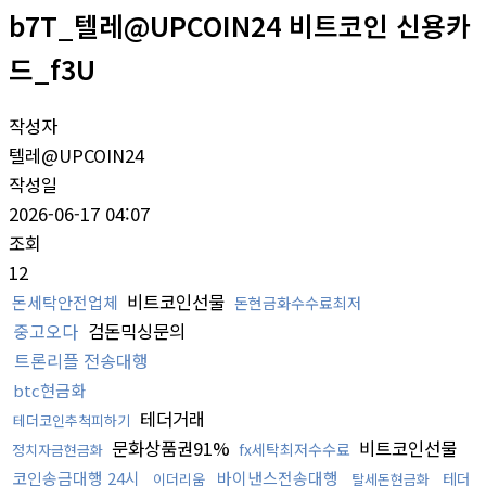
b7T_텔레@UPCOIN24 비트코인 신용카
드_f3U
작성자
텔레@UPCOIN24
작성일
2026-06-17 04:07
조회
12
비트코인선물
돈세탁안전업체
돈현금화수수료최저
중고오다
검돈믹싱문의
트론리플 전송대행
btc현금화
테더거래
테더코인추척피하기
문화상품권91%
비트코인선물
fx세탁최저수수료
정치자금현금화
코인송금대행 24시
바이낸스전송대행
테더
이더리움
탈세돈현금화