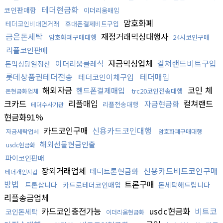
테더현금화
코인판매함
이더리움매입
암호화폐
테더코인비대면거래
휴대폰결제비트구입
금은돈세탁
재정거래믹싱대행사
암호화폐구매대행
24시코인구매
리플코인판매
자금믹싱업체
컬쳐랜드비트구입
이더리움클레식
돈믹싱당일정산
롯데상품권테더전송
테더매입
테더코인이체구입
해외자금
코인 체
핸드폰결제매입
trc20코인전송대행
돈현금화업체
크카드
리플매입
컬쳐랜드
자금현금화
리플전송대행
테더수사기관
현금화91%
카드코인구매
신용카드코인대행
자금세탁업체
암호화폐구매대행
해외선물현금인출
usdc현금화
파이코인판매
장외거래업체
신용카드비트코인구매
테더트론현금화
테더개인지갑
방법
트론구매
트론삽니다
카드로테더코인매입
돈세탁해드립니다
리플송금업체
카드코인충전가능
usdc현금화
비트코
코인돈세탁
이더리움현금화