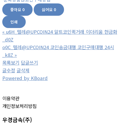
좋아요
0
싫어요
0
인쇄
«
u6H_텔레@UPCOIN24 알트코인퀵거래 이더리움 현금화
_d0Z
o0C_텔레@UPCOIN24 코인송금대행 코인구매대행 24시
_k8Z
»
목록보기
답글쓰기
글수정
글삭제
Powered by KBoard
이용약관
개인정보처리방침
우경금속(주)