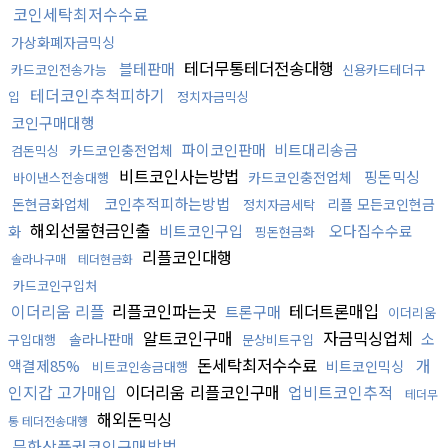
코인세탁최저수수료
가상화폐자금믹싱
테더무통테더전송대행
블테판매
카드코인전송가능
신용카드테더구
테더코인추척피하기
입
정치자금믹싱
코인구매대행
파이코인판매
비트대리송금
카드코인충전업체
검돈믹싱
비트코인사는방법
핑돈믹싱
카드코인충전업체
바이낸스전송대행
코인추적피하는방법
돈현금화업체
리플 모든코인현금
정치자금세탁
해외선물현금인출
비트코인구입
오다집수수료
화
핑돈현금화
리플코인대행
솔라나구매
테더현금화
카드코인구입처
이더리움 리플
리플코인파는곳
테더트론매입
트론구매
이더리움
알트코인구매
자금믹싱업체
소
솔라나판매
구입대행
문상비트구입
돈세탁최저수수료
개
액결제85%
비트코인믹싱
비트코인송금대행
인지갑 고가매입
이더리움 리플코인구매
업비트코인추적
테더무
해외돈믹싱
통 테더전송대행
문화상품권코인구매방법