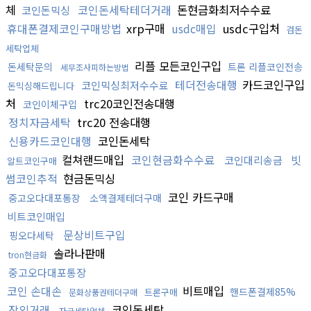
체
코인돈세탁테더거래
돈현금화최저수수료
코인돈믹싱
휴대폰결제코인구매방법
xrp구매
usdc매입
usdc구입처
검돈
세탁업체
리플 모든코인구입
돈세탁문의
트론 리플코인전송
세무조사피하는방법
테더전송대행
카드코인구입
코인믹싱최저수수료
돈믹싱해드립니다
처
trc20코인전송대행
코인이체구입
정치자금세탁
trc20 전송대행
신용카드코인대행
코인돈세탁
컬쳐랜드매입
코인현금화수수료
빗
코인대리송금
알트코인구매
썸코인추적
현금돈믹싱
코인 카드구매
중고오다대포통장
소액결제테더구매
비트코인매입
문상비트구입
핑오다세탁
솔라나판매
tron현금화
중고오다대포통장
코인 손대손
비트매입
핸드폰결제85%
트론구매
문화상품권테더구매
장외거래
코인돈세탁
자금세탁업체