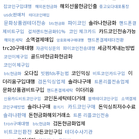
해외선물현금인출
잡코인구입대행
해외돈현금화
중고오다대포통장
usdc판매처
테더코인매입
문화상품권테더전송
파이코인
솔라나현금화
핸드폰결
btc현금화
카드코인전송가능
제비트구입
코인 체크카드
컬쳐랜드현금화91%
소액결제매입
핸드폰결제테더전환
해외돈세탁
암호화폐구매대행
trc20구매대행
세금적게내는방법
자금믹싱문의
파이코인전송대행
골드바현금화현금화
코인이체구입
코인이체구입
오다집
코인믹싱
이
빗썸fds푸는법
비트코인카드구입
btc현금화
더리움구입대행
검돈믹싱업체
솔라나구매
트론리플전송업체
문화상품권비트구입
이더리움
핸드폰결제세탁
코인돈세탁테더거래
신용카드비트코인구입
블랙테더코인구입
소액결제
솔라나구매
카드코인구매
돈믹싱최저수수료
코인구매방법
환치기
솔라나판매
돈현금화해외거래소
트론 리플코인전송
검돈현금화업체
tron구매대행
btc현금화
비트코인환전
모든코인구입
테더수사기관