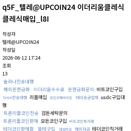
q5F_텔레@UPCOIN24 이더리움클레식
클레식매입_l8I
작성자
텔레@UPCOIN24
작성일
2026-06-12 17:24
조회
13
솔라나전송대행
해외돈현금화
이더리움수수료
돈현금화문의
비트코인구입
리플매입
usdc구입대
tron전송대행
테더송금업체
코인구매사이트
행
트론리플코인전송
검돈세탁문의
트론리플코인판매
모든코인구입
비트코인퀵거래
테더코인판매함
블테구입
테더코인직거래
해외자금
대검믹싱