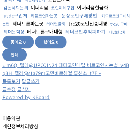
이더리움
이더리움현금화
검돈세탁문의
코인이체구입
usdc구입처
문상코인구매방법
리플코인파는곳
카드로코인구매하
테더트론파는곳
trc20코인전송대행
테더현금화
는법
trc20 구매
테더트론구매대행
테더코인추척피하기
테더돈믹싱
대검현금화
좋아요
0
싫어요
0
인쇄
«
m6Q_텔레@UPCOIN24 테더코인매입 비트코인사는법_v4B
q3H_텔레@sta79m고민바로해결 흥신소_t7F
»
목록보기
답글쓰기
글수정
글삭제
Powered by KBoard
이용약관
개인정보처리방침