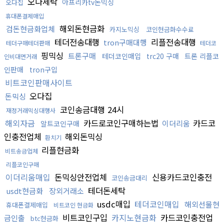
오다세탁
아프리카tv돈믹싱
오다집
휴대폰결제매입
해외돈현금화
검돈현금화업체
카지노믹싱
코인현금화수수료
테더전송대행
리플전송대행
tron구매대행
테더구매테더판매
테더코
핑믹싱
트론구매
테더코인매입
trc20 구매
트론 리플코
인비대면거래
인판매
tron구입
비트코인판매사이트
오다집
돈믹싱
코인송금대행 24시
재정거래믹싱대행사
해외자금
카드로코인구매하는법
카드코
이더리움
알트코인구매
인충전업체
해외돈믹싱
환치기
리플현금화
비트송금업체
리플코인구매
이더리움매입
돈믹싱안전업체
신용카드코인충전
코인송금대리
테더돈세탁
usdt현금화
장외거래소
usdc매입
테더코인매입
해외선물현
휴대폰결제매입
비트코인 현금화
비트코인구입
카지노현금화
카드코인충전업
금인출
btc현금화