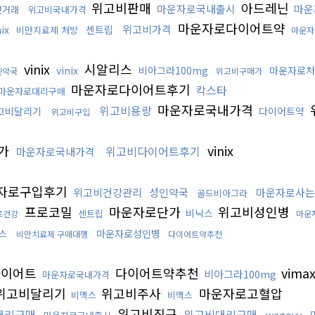
위고비판매
아드레닌
마운자로국내출시
마운
전거래
위고비국내가격
마운자로다이어트약
위고비가격
nix
센트립
비만치료제 처방
마운자
vinix
시알리스
vinix
비아그라100mg
마운자로처
인약국
위고비구매가
마운자로다이어트후기
칵스타
마운자로대리구매
마운자로국내가격
위고비용량
고비달리기
다이어트약
위고비구입
가
vinix
위고비다이어트후기
마운자로국내가격
자로구입후기
위고비건강관리
성인약국
마운자로사는
골드비아그라
프로코밀
마운자로단가
위고비성인병
비닉스
센트립
로건강
마운
마운자로성인병
스
비만치료제 구매대행
다이어트약추천
다이어트
다이어트약추천
vima
비아그라100mg
마운자로국내가격
위고비달리기
위고비주사
마운자로고혈압
비맥스
비맥스
위고비직구
대리구매
위고비대리구매