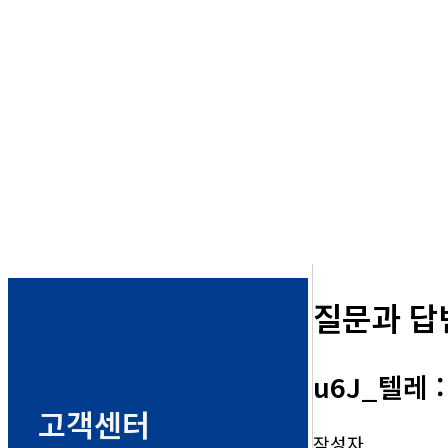
질문과 답
u6J_텔레 
고객센터
작성자