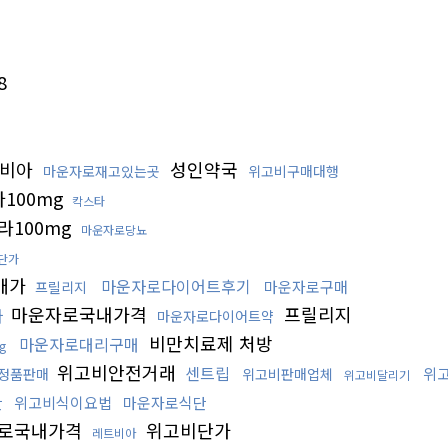
8
비아
성인약국
마운자로재고있는곳
위고비구매대행
100mg
칵스타
라100mg
마운자로당뇨
단가
매가
마운자로다이어트후기
마운자로구매
프릴리지
마운자로국내가격
프릴리지
다
마운자로다이어트약
비만치료제 처방
마운자로대리구매
g
위고비안전거래
센트립
위
정품판매
위고비판매업체
위고비달리기
단
위고비식이요법
마운자로식단
로국내가격
위고비단가
레트비아