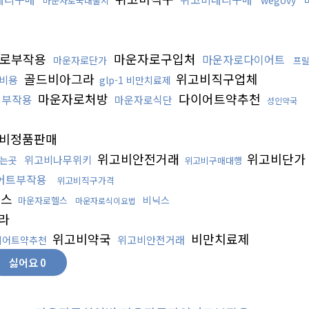
wegovy
마운자로국내출시
로부작용
마운자로구입처
마운자로다이어트
마운자로단가
프
골드비아그라
위고비직구업체
비용
glp-1 비만치료제
마운자로처방
다이어트약추천
비부작용
마운자로식단
성인약국
비정품판매
위고비안전거래
위고비단가
위고비나무위키
는곳
위고비구매대행
어트부작용
위고비직구가격
헬스
비닉스
마운자로헬스
마운자로식이요법
라
위고비약국
비만치료제
위고비안전거래
이어트약추천
싫어요
0