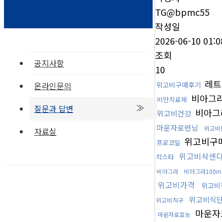
TG@bpmc55
작성일
2026-06-10 01:0
조회
공지사항
10
레트
온라인문의
위고비구매후기
비아그라
비만치료제
질문과 답변
비아그
위고비건강
마운자로런닝
위고비
자료실
위고비구
프로코밀
위고비삭센
칵스타
비아그라
비아그라100m
위고비가격
위고비
위고비식
위고비직구
마운자
마운자로효능