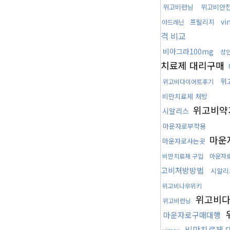
위고비런닝
위고비안
vi
프릴리지
아드레닌
격 비교
비아그라100mg
성
치료제 대리구매
위
위고비다이어트후기
비만치료제 처방
위고비약
시알리스
마운자로부작용
마운
마운자로사는곳
비만치료제 구입
마운자
고비처방방법
시알리
위고비나무위키
위고비
위고비런닝
마운자로구매대행
비만치료제 