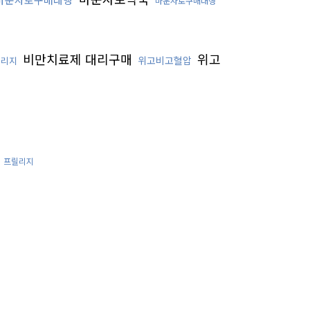
마운자로구매대행
비만치료제 대리구매
위고
위고비고혈압
릴리지
프릴리지