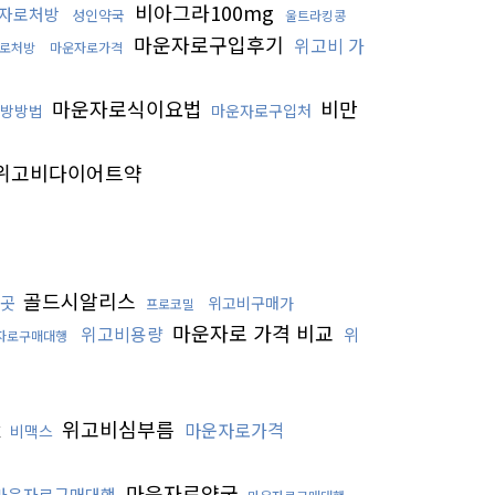
비아그라100mg
자로처방
성인약국
울트라킹콩
마운자로구입후기
위고비 가
로처방
마운자로가격
마운자로식이요법
비만
방방법
마운자로구입처
위고비다이어트약
골드시알리스
곳
위고비구매가
프로코밀
마운자로 가격 비교
위고비용량
위
자로구매대행
x
위고비심부름
마운자로가격
비맥스
마운자로약국
마운자로구매대행