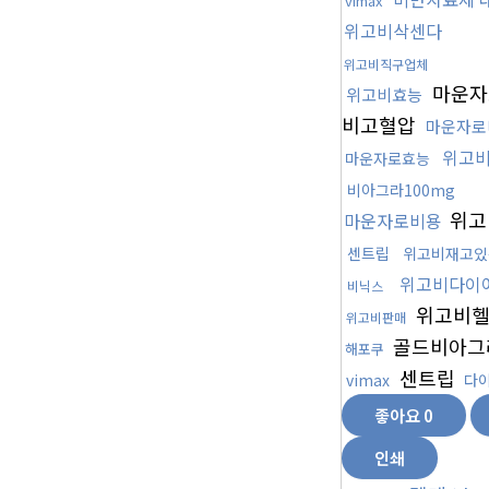
vimax
위고비삭센다
위고비직구업체
마운자
위고비효능
비고혈압
마운자로
위고
마운자로효능
비아그라100mg
위고
마운자로비용
센트립
위고비재고있
위고비다이
비닉스
위고비
위고비판매
골드비아그
해포쿠
센트립
vimax
다
좋아요
0
인쇄