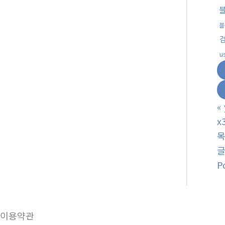
블
u
«
x
P
이용약관