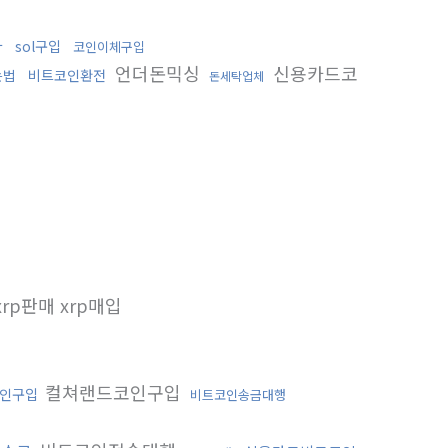
화
sol구입
코인이체구입
언더돈믹싱
신용카드코
는법
비트코인환전
돈세탁업체
xrp판매 xrp매입
컬쳐랜드코인구입
인구입
비트코인송금대행