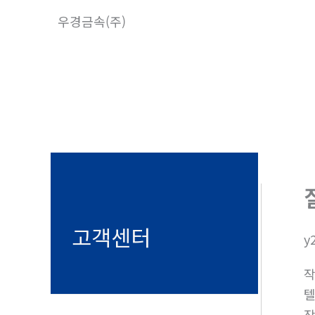
콘
우경금속(주)
텐
츠
로
건
너
뛰
기
고객센터
y
텔