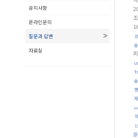
공지사항
2
온라인문의
1
질문과 답변
검
솔
자료실
u
t
솔
u
신
클