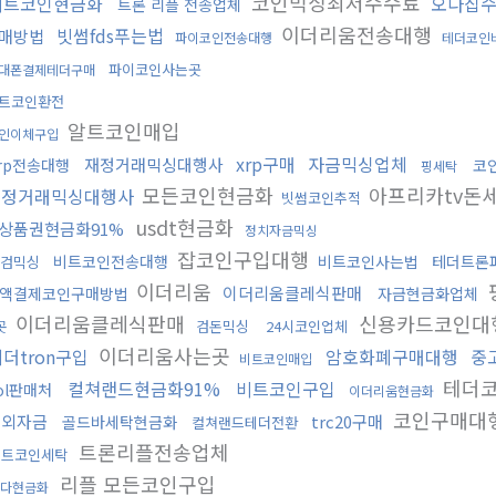
코인믹싱최저수수료
비트코인현금화
오다집
트론 리플 전송업체
이더리움전송대행
빗썸fds푸는법
매방법
파이코인전송대행
테더코인
파이코인사는곳
대폰결제테더구매
트코인환전
알트코인매입
인이체구입
xrp구매
자금믹싱업체
재정거래믹싱대행사
rp전송대행
코
핑세탁
모든코인현금화
아프리카tv돈
재정거래믹싱대행사
빗썸코인추적
usdt현금화
상품권현금화91%
정치자금믹싱
잡코인구입대행
비트코인전송대행
비트코인사는법
테더트론
검믹싱
이더리움
이더리움클레식판매
액결제코인구매방법
자금현금화업체
이더리움클레식판매
신용카드코인대
검돈믹싱
24시코인업체
곳
이더리움사는곳
더tron구입
암호화폐구매대행
중
비트코인매입
테더
컬쳐랜드현금화91%
비트코인구입
ol판매처
이더리움현금화
코인구매대
해외자금
trc20구매
골드바세탁현금화
컬쳐랜드테더전환
트론리플전송업체
비트코인세탁
리플 모든코인구입
다현금화