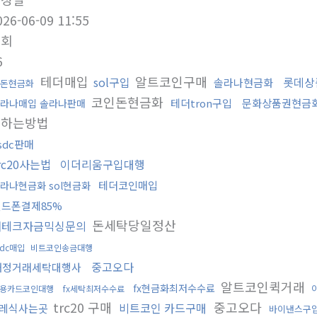
026-06-09 11:55
조회
6
테더매입
알트코인구매
sol구입
롯데상
솔라나현금화
돈현금화
코인돈현금화
테더tron구입
문화상품권현금화
라나매입 솔라나판매
피하는방법
sdc판매
rc20사는법
이더리움구입대행
테더코인매입
라나현금화 sol현금화
핸드폰결제85%
돈세탁당일정산
재테크자금믹싱문의
sdc매입
비트코인송금대행
중고오다
재정거래세탁대행사
알트코인퀵거래
fx현금화최저수수료
용카드코인대행
fx세탁최저수수료
trc20 구매
중고오다
비트코인 카드구매
레식사는곳
바이낸스구