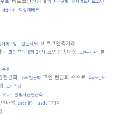
비트코인전송대행
수수료
신용카드비트코인
트론구매
믹싱재테크
비대면거래
비트코인퀵거래
검돈세탁
인이체구입
세탁
코인전송대행
코인구매대행 24시
문
코인돈세탁
파는곳
핑현금화
코인 현금화 수수료
usdc현금화
파이코인사
행
코인믹싱
고오다
불법자금현금화
코인매입
usdc구입처
usdt매입
행