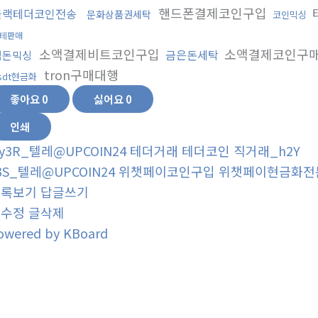
핸드폰결제코인구입
블랙테더코인전송
문화상품권세탁
코인믹싱
테판매
소액결제비트코인구입
소액결제코인구
금은돈세탁
검돈믹싱
tron구매대행
sdt현금화
좋아요
0
싫어요
0
인쇄
y3R_텔레@UPCOIN24 테더거래 테더코인 직거래_h2Y
3S_텔레@UPCOIN24 위챗페이코인구입 위챗페이현금화전문
목록보기
답글쓰기
글수정
글삭제
owered by KBoard