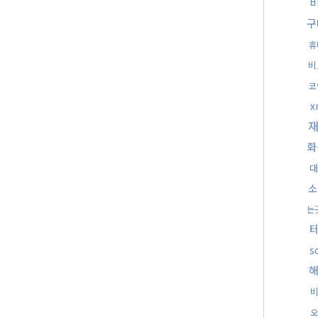
구
휴
비
코
x
화
대
소
는
테
s
오