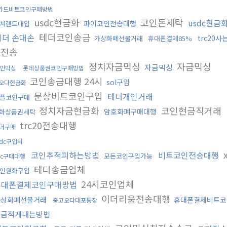
카드비트코인구매방법
usdc현금화
코인돈세탁
usdc현금
파이코인전송대행
쳐랜드매입
테더코인송금
테더 손대손
trc20사
가상화폐선물거래
휴대폰결제85%
인전송
정치자금믹싱
자금믹싱
자금믹싱
인믹싱
롯데상품권코인구매방법
코인송금대행 24시
sol구입
오다현금화
문상비트코인구입
테더개인거래
플코인구매
정치자금현금화
코인현금직거래
암호화폐구매대행
화상품권세탁
trc20전송대행
더구매
sdc구입처
코인추적피하는방법
비트코인전송대행
모든코인구입가능
tc구매대행
테더송금업체
인원화구입
24시코인업체
휴대폰결제코인구매방법
이더리움전송대행
가상화폐선물거래
휴대폰결제비트코
중고오다대포통장
세금적게내는방법