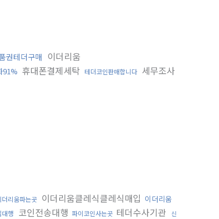
이더리움
품권테더구매
휴대폰결제세탁
세무조사
91%
테더코인판매합니다
이더리움클레식클레식매입
이더리움
이더리움파는곳
코인전송대행
테더수사기관
입대행
파이코인사는곳
신