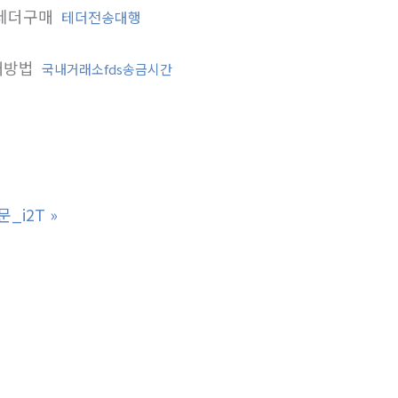
테더구매
테더전송대행
매방법
국내거래소fds송금시간
_i2T
»