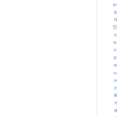
용
컬
코
핑
리
문
테
u
b
코