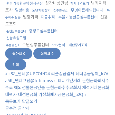
상간녀상간남
범죄이력
후불가능한곳탐정사무실
계좌내역보기
조사
밀항비용
무엇이든해드립니다
도난차량찾기
복
전주흥신소
밀항가격
신용
자금추적
후불가능한곳심부름센터
수해주실분
도조회
충청도심부름센터
춘천심부름센터
선불유심구입
수원심부름센터
cctv분석
재판증거조작
후불흥신소
좋아요
0
싫어요
0
인쇄
«
s8Z_텔레@UPCOIN24 리플송금업체 테더송금업체_k7V
a5R_텔레그램@bitcoinsyri 테더개인거래 돈현금화최저수
수료 해외선물현금인출 돈현금화수수료최저 재정거래현금화
대행사 대검현금화 가상화폐자금현금화_u2Q
»
목록보기
답글쓰기
글수정
글삭제
Powered by KBoard