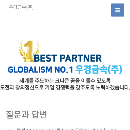
콘
우경금속(주)
텐
Mai
츠
로
Men
건
너
뛰
기
질문과 답변