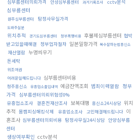
심부름센터의뢰가격
cctv분석
안성심부름센터
과거기록조사
심부름센터
탐정사무실가격
원주심부름센터
도와주실분
위치추적
후불제심부름센터
협박
경기도심부름센터
청부폭행비용
일본밀항가격
받고있을때해결
청부업자절차
복수잘하는법흥신소
누명씌우기
재산열람
돈세탁
위조여권
심부름센터비용
어려운일해드립니다
예금잔액조회
범죄이력열람
청부
청주흥신소
유흥업소출입내역
가격
심부름센터의뢰위험성0%
보복대행
위치
유흥업소조사
결혼전재산조사
흥신소24시상담
추적
이
몸캠피싱해킹삭제
유흥업소조사
고민해결해드립니다
혼조사
심부름센터의뢰비용
탐정사무실24시상담
안양심부름
센터
생상여부확인
cctv분석