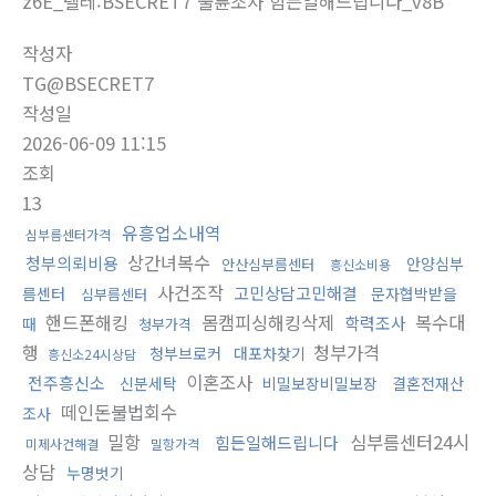
z6E_텔레:BSECRET7 불륜조사 힘든일해드립니다_v8B
작성자
TG@BSECRET7
작성일
2026-06-09 11:15
조회
13
유흥업소내역
심부름센터가격
상간녀복수
청부의뢰비용
안양심부
안산심부름센터
흥신소비용
사건조작
고민상담고민해결
름센터
문자협박받을
심부름센터
핸드폰해킹
몸캠피싱해킹삭제
복수대
학력조사
때
청부가격
행
청부가격
청부브로커
대포차찾기
흥신소24시상담
이혼조사
전주흥신소
신분세탁
비밀보장비밀보장
결혼전재산
떼인돈불법회수
조사
밀항
심부름센터24시
힘든일해드립니다
미제사건해결
밀항가격
상담
누명벗기