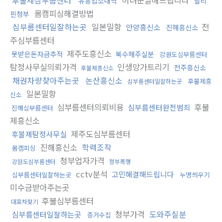
유흥업소내역
필리
몸캠피싱해결방법
핀청부
심부름센터일잘하는곳
일본밀항
전
안양흥신소
진해흥신소
주심부름센터
제주도흥신소
못받은돈자금추적
복수해주실분
강원도심부름센터
탐정사무실의뢰가격
인생망가트리기
전주흥신소
후불제흥신소
채권차량찾아주는곳
논산흥신소
후불제흥
심부름센터일잘하는곳
일본밀항
신소
심부름센터의뢰비용
후불
심부름센터완전범죄
진해심부름센터
제흥신소
제주도심부름센터
후불제탐정사무실
진해흥신소
학력조작
몸캠피싱
청부업자가격
강원도심부름센터
청부폭행
cctv분석
고민해결해드립니다
심부름센터일잘하는곳
누명씌우기
미수금받아주는곳
후불심부름센터
대포차찾기
청부가격
도와주실분
심부름센터일잘하는곳
증거수집