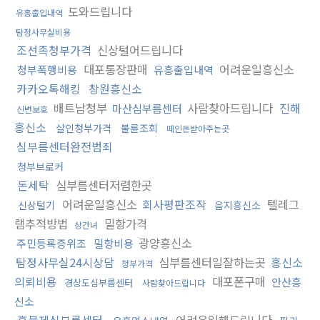
도와드립니다
유흥출입내역
탐정사무실비용
조선족청부가격
신상털어드립니다
대포통장판매
어려운일흥신소
청부폭행비용
유흥출입내역
카카오톡해킹
창원흥신소
배트남청부
사람찾아드립니다
진해
마산심부름센터
신변보호
흥신소
살인청부가격
불륜조회
떼인돈받아주는곳
심부름센터완전범죄
청부브로커
돈세탁
심부름센터저렴한곳
어려운일흥신소
회사평판조작
텔레그
신상털기
음지흥신소
램추적방법
밀항가격
상간녀
광양흥신소
주민등록증위조
밀항비용
탐정사무실24시상담
심부름센터일잘하는곳
흥신소
청부가격
의뢰비용
대포폰구매
안산흥
경상도심부름센터
사람찾아드립니다
신소
후불제심부름센터
어려운일해드립니다