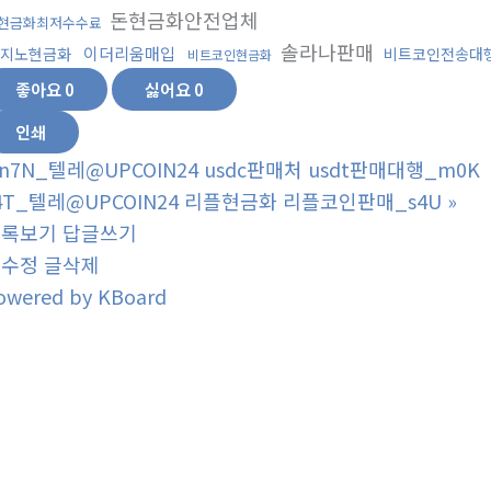
돈현금화안전업체
x현금화최저수수료
솔라나판매
이더리움매입
지노현금화
비트코인전송대
비트코인현금화
좋아요
0
싫어요
0
인쇄
n7N_텔레@UPCOIN24 usdc판매처 usdt판매대행_m0K
4T_텔레@UPCOIN24 리플현금화 리플코인판매_s4U
»
목록보기
답글쓰기
글수정
글삭제
owered by KBoard