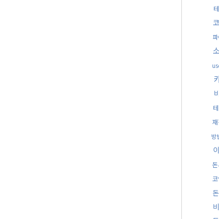
파
u
테
재
방
돈
코
돈