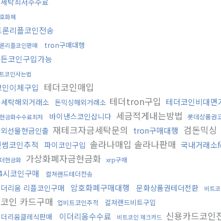
돈세탁최저수수료
호화폐
트론리플코인전송
tron구매대행
론리플코인판매
모든코인구입가능
트코인사는법
테더코인매입
코인이체구입
테더tron구입
테더코인비대면
돈세탁해외거래소
돈믹싱해외거래소
세금적게내는방법
바이낸스코인삽니다
롯데상품권
현금화수수료최저
재테크자금세탁문의
검돈믹싱
tron구매대행
해외선물현금인출
솔라나매입 솔라나판매
빗썸코인추적
국내거래소f
파이코인구입
가상화폐자금현금화
xrp구매
더현금화
24시코인구매
컬쳐랜드테더전송
암호화폐구매대행
이더리움 리플코인구매
문화상품권테더전환
비트코
트코인 카드구매
컬쳐랜드비트구입
업비트코인추적
신용카드코인
이더리움수수료
이더리움클레식판매
비트코인 체크카드