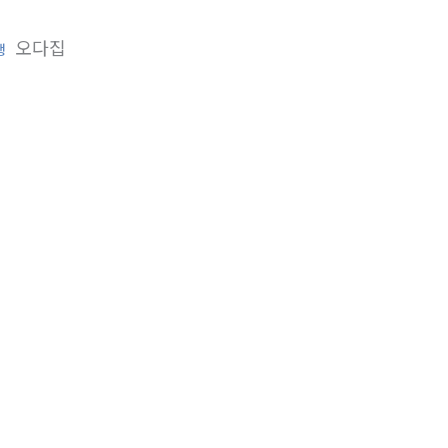
오다집
행