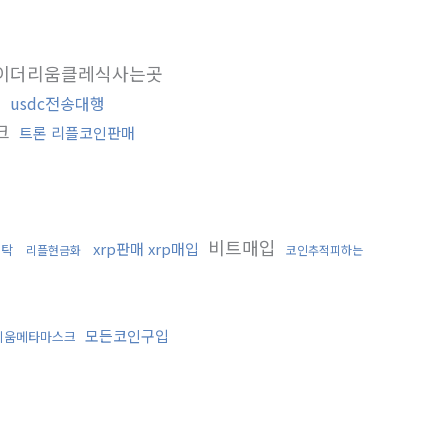
이더리움클레식사는곳
입
usdc전송대행
크
트론 리플코인판매
비트매입
xrp판매 xrp매입
세탁
리플현금화
코인추적피하는
모든코인구입
리움메타마스크