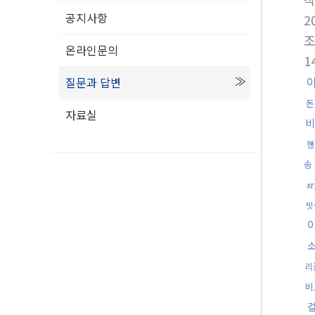
공지사항
2
온라인문의
1
질문과 답변
돈
자료실
비
핸
송
x
빗
리
비