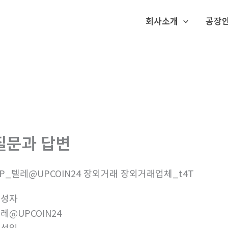
회사소개
공장
질문과 답변
0P_텔레@UPCOIN24 장외거래 장외거래업체_t4T
작성자
레@UPCOIN24
작성일