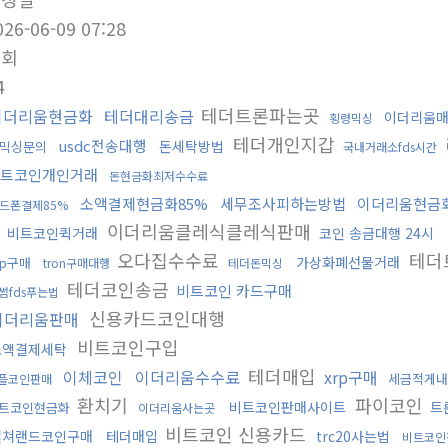
026-06-09 07:28
조회
4
테더트론파는곳
이더리움현금화
테더대리송금
이더리움
횡령믹싱
테더개인지갑
usdc전송대행
돈세탁방법
믹싱문의
국내거래소fds시간
트코인개인거래
돈현금화최저수수료
소액결제현금화85%
세무조사피하는방법
이더리움현금
드폰결제85%
이더리움클레식클레식판매
비트코인퀵거래
코인 송금대행 24시
오다집수수료
테더
가상화폐선물거래
rp구매
tron구매대행
테더돈믹싱
테더코인송금
비트코인 카드구매
썸fds푸는법
신용카드코인대행
이더리움판매
비트코인구입
소액결제세탁
테더매입
이체코인
이더리움수수료
xrp구매
세금적게내
플코인판매
환치기
파이코인
비트코인판매사이트
트
트코인현금화
이더리움사는곳
비트코인 신용카드
컬쳐랜드코인구매
테더매입
trc20사는법
비트코인