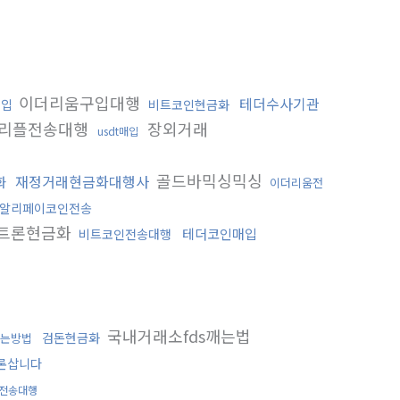
이더리움구입대행
테더수사기관
매입
비트코인현금화
리플전송대행
장외거래
usdt매입
골드바믹싱믹싱
재정거래현금화대행사
화
이더리움전
알리페이코인전송
트론현금화
테더코인매입
비트코인전송대행
국내거래소fds깨는법
검돈현금화
는방법
론삽니다
전송대행