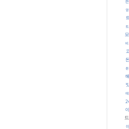
암
트
비
돈
테