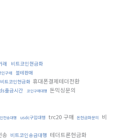
거래
비트코인현금화
블테판매
코인구매
휴대폰결제테더전환
비트코인현금화
돈믹싱문의
ds출금시간
코인구매대행
trc20 구매
비
usdc구입대행
돈현금화문의
인전송대행
전송
테더트론현금화
비트코인송금대행