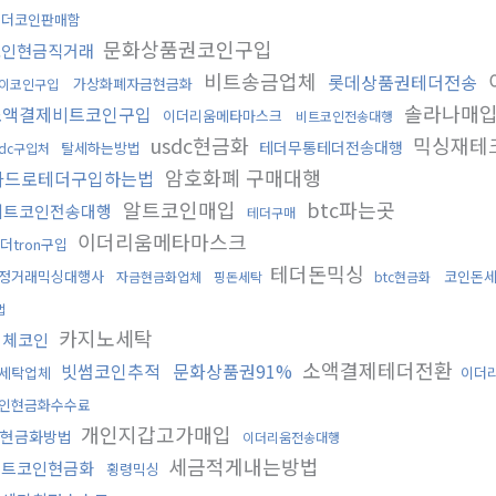
테더코인판매함
문화상품권코인구입
코인현금직거래
비트송금업체
롯데상품권테더전송
가상화폐자금현금화
이코인구입
솔라나매
소액결제비트코인구입
이더리움메타마스크
비트코인전송대행
usdc현금화
믹싱재테
테더무통테더전송대행
탈세하는방법
sdc구입처
암호화폐 구매대행
카드로테더구입하는법
알트코인매입
btc파는곳
비트코인전송대행
테더구매
이더리움메타마스크
더tron구입
테더돈믹싱
정거래믹싱대행사
코인돈
자금현금화업체
핑돈세탁
btc현금화
법
카지노세탁
이체코인
소액결제테더전환
빗썸코인추적
문화상품권91%
세탁업체
이더
인현금화수수료
개인지갑고가매입
현금화방법
이더리움전송대행
세금적게내는방법
비트코인현금화
횡령믹싱