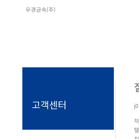
콘
우경금속(주)
텐
츠
로
건
너
뛰
기
고객센터
j
텔