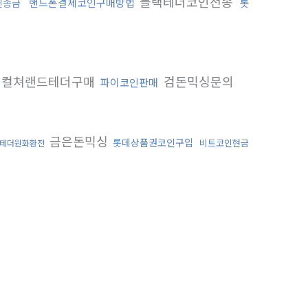
블랙테더코인전송
핸드폰결제코인구매방법
롯
인송금
컬쳐랜드테더구매
검돈믹싱문의
파이코인판매
행
금은돈믹싱
롯데상품권코인구입
비트코인현금
테더원화환전