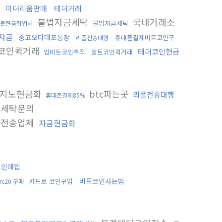
이더리움판매
테더거래
불법자금세탁
국내거래소
불법자금세탁
돈현금화업체
자금
중고오다대포통장
휴대폰결제비트코인구
리플전송대행
코인퀵거래
테더코인현금
업비트코인추적
알트코인퀵거래
지노현금화
btc파는곳
리플전송대행
휴대폰결제85%
세탁문의
 전송업체
자금현금화
코인매입
비트코인사는법
카드로 코인구입
trc20 구매