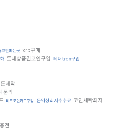
xrp구매
플코인파는곳
롯데상품권코인구입
화
테더tron구입
검돈세탁
탁문의
카드
코인세탁최저
돈믹싱최저수수료
비트코인카드구입
충전