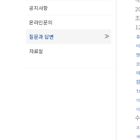
공지사항
2
온라인문의
1
질문과 답변
자료실
핸
코
t
이
이
코
바