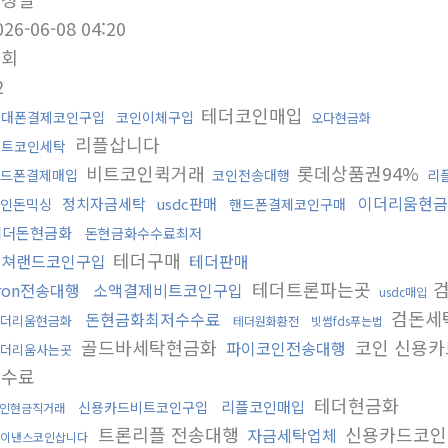
026-06-08 04:20
조회
2
테더코인매입
휴대폰결제코인구입
코인이체구입
오다현금화
리플삽니다
비트코인세탁
비트코인퀵거래
롯데상품권94%
드폰결제매입
코인전송대행
리
이더리움현금
정치자금세탁
usdc판매
인돈믹싱
핸드폰결제코인구매
테더돈현금화
돈현금화수수료최저
테더구매
컬쳐랜드코인구입
테더판매
테더트론파는곳
ron전송대행
소액결제비트코인구입
usdc매입
검돈세
돈현금화최저수수료
더리움현금화
테더원화환전
빗썸fds푸는법
골드바세탁현금화
코인 신용
파이코인전송대행
더리움사는곳
수수료
테더현금화
리플코인매입
신용카드비트코인구입
인현금직거래
트론리플 전송대행
신용카드코인
자금세탁업체
이낸스코인삽니다