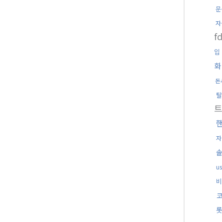
문
자
f
입
화
돈
탈
자
u
비