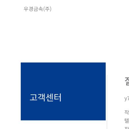
콘
우경금속(주)
텐
츠
로
건
너
뛰
기
고객센터
y
텔