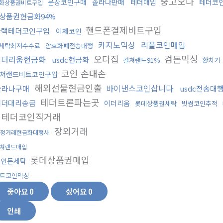
중고오다
문상코인구매
솔라나판매
테더매입
테더코
화상품권비트구입
상품권현금화94%
핸드폰결제비트구입
블랙테더코인구입
이체코인
카지노믹싱
리플코인매입
x세탁최저수수료
암호화폐전송대행
오다집
검돈믹싱
이더리움현금화
usdc현금화
컬쳐랜드91%
환치기
코인 손대손
쳐랜드비트코인구입
해외선물현금인출
바이낸스코인삽니다
솔라나구매
usdc전송대
테더트론파는곳
테더대리송금
이더리움
롯데상품권세탁
빗썸코인추적
테더코인직거래
장외거래
정거래현금화대행사
쳐랜드매입
롯데상품권매입
코인돈세탁
트코인믹싱
좋아요
0
싫어요
0
인쇄