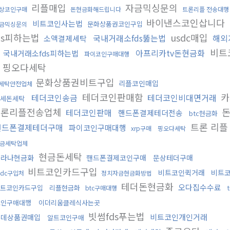
리플매입
자금믹싱문의
상코인구매
돈현금화해드립니다
트론리플 전송대행
바이낸스코인삽니다
비트코인사는법
문화상품권코인구입
금믹싱문의
ds피하는법
usdc매입
국내거래소fds뚫는법
해외
소액결제세탁
비트
아프리카tv돈현금화
국내거래소fds피하는법
파이코인구매대행
핑오다세탁
문화상품권비트구입
리플코인매입
세탁안전업체
테더코인판매함
카
테더코인송금
테더코인비대면거래
세돈세탁
트론리플전송업체
돈
테더코인판매
핸드폰결제테더전송
btc현금화
트론 리플
핸드폰결제테더구매
파이코인구매대행
xrp구매
핑오다세탁
금세탁업체
현금돈세탁
솔라나현금화
핸드폰결제코인구매
문상테더구매
비트코인카드구입
비트코인퀵거래
비트
sdc구입처
정치자금현금화방법
테더돈현금화
오다집수수료
트코인카드구입
리플현금화
btc구매대행
코인구매대행
이더리움클레식사는곳
빗썸fds푸는법
비트코인개인거래
롯데상품권매입
알트코인구매