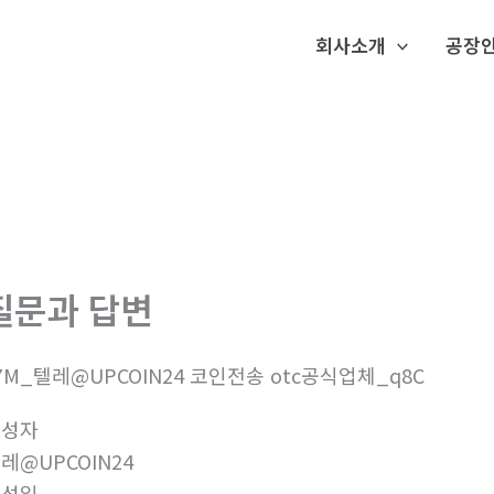
회사소개
공장
질문과 답변
7M_텔레@UPCOIN24 코인전송 otc공식업체_q8C
작성자
레@UPCOIN24
작성일