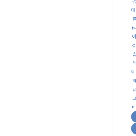
문
데
f
컬
화
재
컬
비