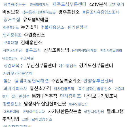
제주도심부름센터
cctv분석
청부해주는곳
납치찾기
중국밀항가격
비밀보장
경주흥신소
불륜조사유흥업소조사
심부름센터일잘하는곳
증거수집
유포협박해결
누명벗기
후불제흥신소
핀리핀청부
예산흥신소
수원흥신소
면허증위조
김해흥신소
보복대행
신상조회방법
불륜조사
상간녀상간남
몸캠피싱협박해결
탐정사무실의뢰
위조여권
위험성0%
부산심부름센터
경기도심부름센터
상간녀복수
여수흥신소
사람찾기전문업체
몸캠피싱협박해결
주민등록증위조
안양심부름센터
밀항
흥신소가격
과거기록조사
복수잘하는법흥신소
회사진급조작
가출자
통화내역추적
면허증위조
나락보내기뒷조사
필리핀청부
찾기
탐정사무실일잘하는곳
강릉흥신소
제주도흥신소
사기당한돈찾는법
텔레그램
상간녀상간남
대포폰매입
돈받아드립니다
추적방법
고민바로해결흥신소
실종자찾기전문