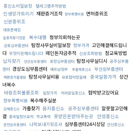
흥신소비밀보장
텔레그램추적방법
인생망가트리기
재판증거조작
면허증위조
청부폭행비용
신분증위조
대포폰매입
복수대행
청부의뢰하는곳
실종자찾기전문
탐정사무실비밀보장
고민해결해드립니
청부가격
군포심부름센터
다
떼인돈자금추적
참교육방법
무엇이든해드립니다
신상조회방법
납치찾기
탐정사무실디시
공주심부름
포항심부름센터
안산심부름센터
경상도심부름센터
부산심부름센터
센터
배트남청부
후불제흥신소
탐정사무실비용
중국밀항가격
상간
유포협박받을때
재판증거물열람
녀복수
바람조회불륜조회
협박받고있어요
밀항가격
어려운일흥신소
복수해주실분
청부폭행비용
가출찾기
음지흥신소
공주심부름센터
말못할고민해
김해흥신소
결
못받은돈받아주는곳
안성흥신소
중국밀항브로커
학교폭력
심부름센터24시상담
나락보내기뒷조사
안산흥신소
춘천심부름센터