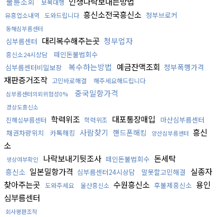
불륜조회
인생나락보내는방법
보복대행
흥신소전국흥신소
청부브로커
유흥업소내역
도와드립니다
동해심부름센터
대리복수해주는곳
청부업자
심부름센터
떼인돈불법회수
흥신소24시상담
복수하는방법
예금잔액조회
청부폭행가격
심부름센터비밀보장
재판증거조작
고민바로해결
해주세요해드립니다
중국밀항가격
심부름센터의뢰위험성0%
경상도흥신소
학력위조
대포통장매입
마산심부름센터
진해심부름센터
학력위조
사람찾기
흥신
핸드폰해킹
채권차량위치
카톡해킹
양산심부름센터
소
나락보내기뒷조사
돈세탁
떼인돈불법회수
생상여부확인
일본밀항가격
실종자
흥신소
심부름센터24시상담
말못할고민해결
찾아주는곳
수원흥신소
용인
후불제흥신소
도와주세요
울산흥신소
심부름센터
회사평판조작