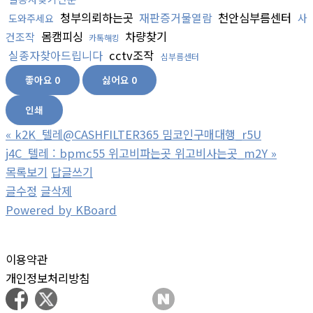
청부의뢰하는곳
재판증거물열람
천안심부름센터
사
도와주세요
몸캠피싱
차량찾기
건조작
카톡해킹
실종자찾아드립니다
cctv조작
심부름센터
좋아요
0
싫어요
0
인쇄
«
k2K_텔레@CASHFILTER365 밈코인구매대행_r5U
j4C_텔레 : bpmc55 위고비파는곳 위고비사는곳_m2Y
»
목록보기
답글쓰기
글수정
글삭제
Powered by KBoard
이용약관
개인정보처리방침