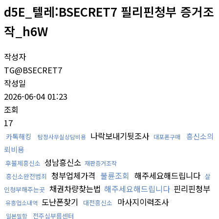
d5E_텔레:BSECRET7 필리핀청부 증거조
작_h6W
작성자
TG@BSECRET7
작성일
2026-06-04 01:23
조회
17
나락보내기뒷조사
흥신소의
카톡해킹
탐정사무실상담비용
대포폰구매
뢰비용
성남흥신소
후불제흥신소
재판증거조작
청부업체가격
불륜조회
해주세요해드립니다
흥신소완전범죄
살
채권차량찾는법
해주세요해드립니다
핀리핀청부
인청부해주는곳
도난폰찾기
마사지이력조사
대전흥신소
유흥업소내역
전주심부름센터
일본밀항