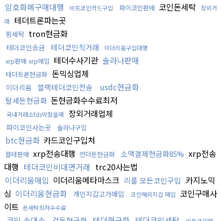
암호화폐구매대행
코인돈세탁
파이코인판매
비트코인카드구입
장외거
테더트론파는곳
래
tron현금화
핑세탁
테더코인직거래
테더코인송금
이더리움구입대행
테더수사기관
솔라나판매
xrp판매 xrp매입
돈믹싱업체
테더트론현금화
usdc현금화
블랙테더코인전송
이더리움
돈현금화수수료최저
탈세돈현금화
장외거래업체
국내거래소fds막혔을때
파이코인사는곳
솔라나구입
btc현금화
카드코인구입처
xrp전송대행
xrp전송
소액결제현금화85%
블테판매
언더돈현금화
대행
테더코인비대면거래
trc20사는법
이더리움매입
이더리움메타마스크
카지노믹
리플 모든코인구입
싱
이더리움현금화
코인구매사
개인지갑고가매입
코인해외지갑 매입
이트
돈세탁최저수수료
코인 손대손
테더현금화
테더코인세탁
검돈현금화
비트코인현