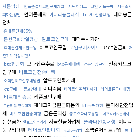
세돈믹싱
핸드폰결제코인구매방법
세탁재테크
코인 카드구매
세무조사
언더돈세탁
테더송금
이더리움클레식
trc20 전송대행
피하는방법
업체
휴대폰결제85%
알트코인구매
테더수사기관
돈현금화당일정산
비트코인구입
usdt현금화
코인구매사이트
휴대폰결제코인구입
재
정거래믹싱대행사
오다집수수료
신용카드코
btc현금화
btc구매대행
검돈믹싱문의
인구매
비트코인전송대행
알트코인퀵거래
소액결제코인구매방법
이더리움
xrp구매
테더코인추척피하기
테더트론구매대행
리플코인판매
비트대리송금
리플코인구매
재테크자금현금화문의
돈믹싱안전업
btc구매대행
트론리플 전송대행
체
금은돈믹싱
비트코인전송대행
중고오다대포통장
아프리카tv돈세탁
돈현금화
자금현금화업체
솔라나전송대행
이더리
알트코인퀵거래
움구입대행
테더코인판매함
소액결제비트구입
롯데
usdc구입처