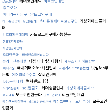
테더코인세탁
비트코인매입
상품권세탁
중고오다
알트코인구매
이더리움사는곳
가상화폐선물거
휴대폰결제비트코인구입
테더송금업체
trc20판매
래
카드로코인구매가능한곳
암호화폐구매대행
핸드폰결제85%
자금현금화업체
오다현금화
바이낸스코인삽니다
재정거래믹싱대행사
솔라나전송대행
세무조사피하는방법
국내거래소fds해결업체
빗썸fds푸
국내거래소fds뚫는법
이더리움
는법
잡코인판매
이더리움수수료
컬쳐랜드매입
btc구매대행
sol현금화
테더송금업체
가상화폐자금세탁
이더리움판매
모든코인현금화
리플코인매입
이더리움
알트코인매입
오다믹싱
모든코인
테더코인매입
테더구매테더판매
비트코인 카드구매
현금화