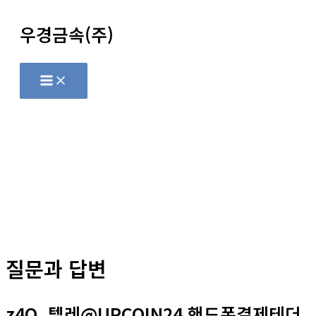
콘
우경금속(주)
텐
츠
로
Main
Menu
건
너
뛰
기
질문과 답변
z4Q_텔레@UPCOIN24 핸드폰결제테더