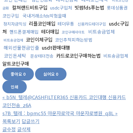
컬쳐랜드비트구입
빗썸fds푸는법
usdc구입처
롯데상품권
금화
코인구입
국내거래소fds막혔을때
리플코인매입
usdc구입
테더무통
정치자금믹싱
신용카드테더구입
처
테더매입
비트송금업체
핸드폰결제매입
코인구매사이트
코인이체구입
코인추적피하는방법
비트송금업체
해외선물현금인출
usdt판매대행
코인돈세탁
카드로코인구매하는법
비트송금업체
문상테더전송
알트코인구매
좋아요
0
싫어요
0
인쇄
«
b5N_텔레@CASHFILTER365 신용카드 코인대행 신용카드
코인전송_z6A
s7B_텔레 : bpmc55 마운자로약국 마운자로병원_q8L
»
목록보기
답글쓰기
글수정
글삭제