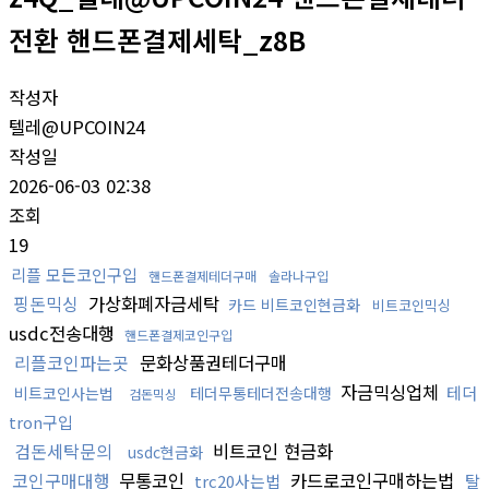
전환 핸드폰결제세탁_z8B
작성자
텔레@UPCOIN24
작성일
2026-06-03 02:38
조회
19
리플 모든코인구입
핸드폰결제테더구매
솔라나구입
핑돈믹싱
가상화폐자금세탁
카드 비트코인현금화
비트코인믹싱
usdc전송대행
핸드폰결제코인구입
리플코인파는곳
문화상품권테더구매
자금믹싱업체
테더
비트코인사는법
테더무통테더전송대행
검돈믹싱
tron구입
검돈세탁문의
비트코인 현금화
usdc현금화
코인구매대행
무통코인
카드로코인구매하는법
trc20사는법
탈