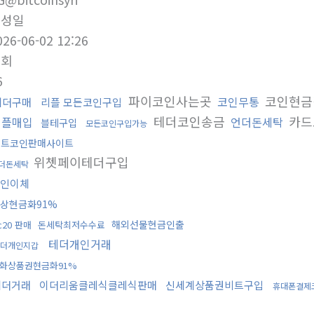
작성일
026-06-02 12:26
조회
6
파이코인사는곳
코인현금
코인무통
테더구매
리플 모든코인구입
테더코인송금
카드
리플매입
언더돈세탁
블테구입
모든코인구입가능
비트코인판매사이트
위쳇페이테더구입
더돈세탁
인이체
상현금화91%
해외선물현금인출
rc20 판매
돈세탁최저수수료
테더개인거래
더개인지갑
화상품권현금화91%
테더거래
이더리움클레식클레식판매
신세계상품권비트구입
휴대폰결제
행