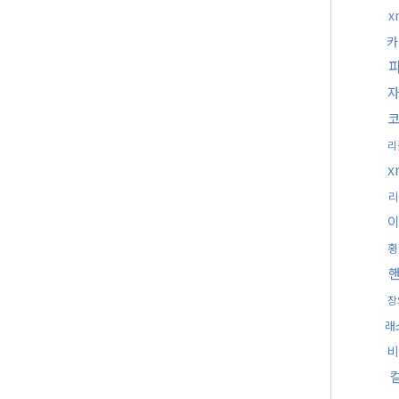
x
카
리
x
리
횡
장
래
비