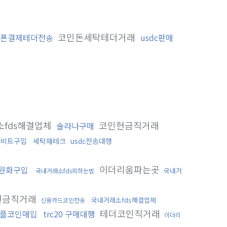
코인돈세탁테더거래
폰결제테더전송
usdc판매
소fds해결업체
코인현금직거래
솔라나구매
드비트구입
세탁재테크
usdc전송대행
이더리움파는곳
원화구입
국내거
국내거래소fds피하는법
현금직거래
국내거래소fds해결업체
신용카드코인전송
테더코인직거래
플코인매입
trc20 구매대행
이더리