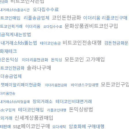
비트코인사는법
현금화
오다집수수료
내거래소fds출금시간
코인돈현금화
리플송금업체
이더리움 리플코인구매
알트코인매입
문화상품권비트코인구입
알트코인퀵거래
이더리움
오다집수수료
세금적게내는방법
비트코인전송대행
내거래소fds뚫는법
검돈현금화문
테더코인송금
화재테크
모든코인 고가매입
금은돈믹싱
이더리움현금화
돈믹싱
솔라나구매
비트코인현금화
테더송금업체
모든코인구
위챗페이알리페이현금화
바이낸스구입대행
이더리움현금화
더리움전송
장외거래소
테더코인비대면거래
내거래소fds막혔을때
돈믹싱방법
테더코인매입
sdc구입처
리플코인대행
신세계상품권매입
장외거래
ssg페이코인구매
암호화폐 구매대행
테판매
오다세탁