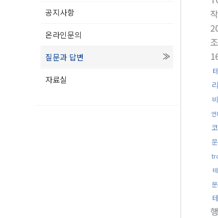
공지사항
2
온라인문의
1
질문과 답변
자료실
언
코
문
t
테
문