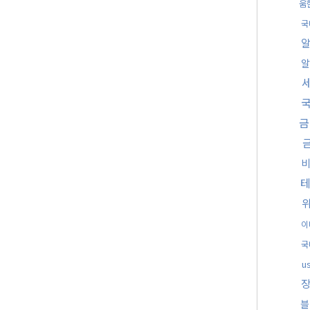
움
국
국
금
이
국
u
블