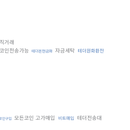
직거래
코인전송가능
자금세탁
테더원화환전
테더돈현금화
모든코인 고가매입
테더전송대
비트매입
코인구입