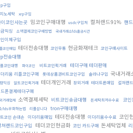
rp구입
지노세탁
xrp구입
밈코인구매대행
컬쳐랜드91%
파이코인사는곳
핸드
usdc구입처
자금믹싱
소액결제코인구매방법
국내거래소fds출금시간
코인이체구입
테더전송대행
현금화재테크
코인무통
코인구매사이트
플코인매입
rp전송대행
테더구매 테더판매
비트코인퀵거래
플코인대행
파이코인
국내거래
이더리움 리플코인구매
롯데상품권비트코인구입
솔라나구입
테더개인거래
장외거래
테더트론매입
컬쳐랜
령믹싱
알트코인퀵거래
핸드폰결제테더구매
소액결제세탁
비트코인송금대행
코인
돈세탁최저수수료
외거래업체
tron구매대행
소fds우회하는법
리플삽니다
테더전송대행
코인
이더리움매입
이더리움수수료
트코인 손대손
테더코인현금화
돈세탁업체
컬쳐랜드코인구입
리
코인 카드구매