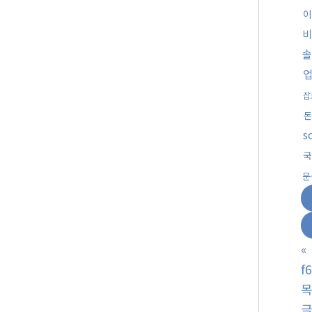
이
비
솔
잡
돈
s
국
문
«
f