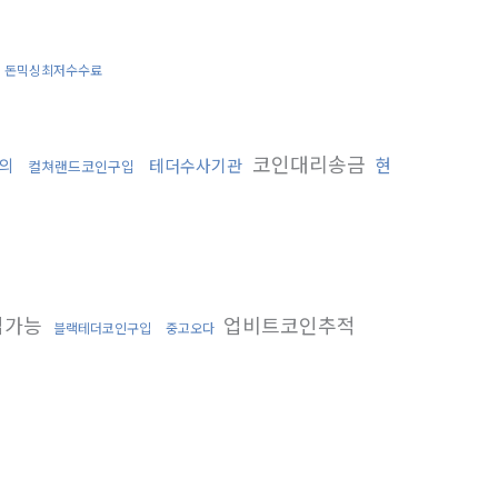
돈믹싱최저수수료
코인대리송금
현
의
테더수사기관
컬쳐랜드코인구입
입가능
업비트코인추적
블랙테더코인구입
중고오다