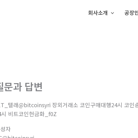
회사소개
공장
질문과 답변
1T_텔래@bitcoinsyri 장외거래소 코인구매대행24시
4시 비트코인현금화_f0Z
작성자
G@bitcoinsyri