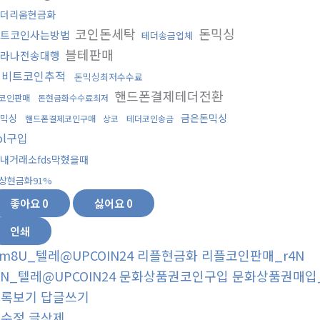
더리움현금화
코인돈세탁
돈믹싱
트코인사는방법
테더송금업체
블테판매
라나전송대행
업비트코인추적
돈믹싱최저수수료
핸드폰결제테더전환
코인판매
돈현금화수수료최저
금은돈믹싱
믹싱
핸드폰결제코인구매
상코
테더코인송금
ol구입
내거래소fds막혔을때
상현금화91%
좋아요
0
싫어요
0
인쇄
m8U_텔레@UPCOIN24 리플현금화 리플코인판매_r4N
6N_텔레@UPCOIN24 문화상품권코인구입 문화상품권매입
목록보기
답글쓰기
글수정
글삭제