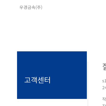
콘
우경금속(주)
텐
츠
로
건
너
뛰
기
고객센터
s
2
T