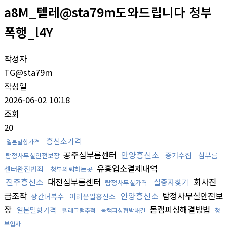
a8M_텔레@sta79m도와드립니다 청부
폭행_l4Y
작성자
TG@sta79m
작성일
2026-06-02 10:18
조회
20
흥신소가격
일본밀항가격
공주심부름센터
안양흥신소
증거수집
심부름
탐정사무실안전보장
유흥업소결제내역
센터완전범죄
청부의뢰하는곳
진주흥신소
대전심부름센터
회사진
실종자찾기
탐정사무실가격
급조작
안양흥신소
탐정사무실안전보
상간녀복수
어려운일흥신소
장
몸캠피싱해결방법
일본밀항가격
텔레그램추적
몸캠피싱협박해결
청
부업자