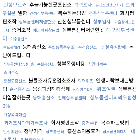
밀항브로커
후불가능한곳흥신소
학력조사
도와
흥신소인생망치기
밀항
복수하는방법
회사평
주실분
전주심부름센터
안성심부름센터
판조작
안산심부름센터
청부업자
심부름센터저렴한곳
가출찾아드립
증거조작
심부름센터저렴한곳
대구심부름센
채권차량찾는법
니다
터
여수흥신소
동해흥신소
돈
선불유심판매
주민등록증위조
춘천흥신소
핸드폰해킹
받아드립니다
청부폭행비용
상간녀복수
심부름센터상담비용
수원흥신소
증거수집
불륜조사유흥업소조사
인생나락보내는방
충청도흥신소
학력위조
법
몸캠피싱해킹삭제
위조여권
심부름센
순천흥신소
생상여부확인
터일잘하는곳
심부름센터의뢰위험성
동해흥신소
진해심부름센터
0%
가정폭력해결
회사평판조작
복수하는방법
과거조사과거기록조사
증거수집
청부가격
흥신소이용후기
대
안성흥신소
심부름센터
심부름센터디시
포통장
청부해주는곳