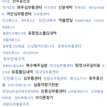
전주흥신소
사무실
파주심부름센터
신분세탁
증거조작
위치추적
학력위조
파주심부름센
마산심부름센터
심부름센터
터
상간녀복수
억울한일
안산흥신소
경주흥신소
유포협박해결
고민바로
해결흥신소
유흥업소출입내역
몸캠피싱해킹삭제
후불제흥신소
신상털어드립니다
포항심부름센터
말못할고민해결
강원도흥신소
청부업자의뢰
청부업체가격
복수해주실분
탐정사무실비용
양산심부름센터
유흥업소출입내역
위
유흥출입내역
대구심부름센터
조여권
인천흥신소
심부름센터
광주흥신
창원심부름센터
흥신소디시
소
실종자찾기전문
무엇이든해드립니다
강릉심부름센터
탐정사무실의뢰위험성0%
심부름센
심부름센터디시
아이폰찾기
터비용
청부폭행가격
바람조회불륜조회