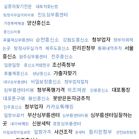
실종자찾기전문
대포차찾는법
진도심부름센터
탐정사무실의뢰비용
양산흥신소
가정폭력해결
흥신소비용
순천흥신소
청부업자
강원도흥신소
청부의뢰하
후불제심부름센터
핀리핀청부
서울
는곳
탐정사무실가격
제주도흥신소
통화내역추적
흥신소
전주흥신소
원주심부름센터
조선족청부
일본밀항
흥신소저렴한곳
가출자찾기
후불제흥신소
성남흥신소
비밀보장흥신소
청부업자절차
대구심부름센터
청부폭행가격
위조여권
대포통장
심부름센터비용
강릉흥신소
못받은돈자금추적
대포폰구매
용인흥신소
청부업자
카카오톡해킹
진주흥신소
부산심부름센터
심부름센터일잘하는
밀항브로커
심부름센터비용
곳
신분세탁
포항심부름센터
네이버해킹
사건조작
필리핀청부
밀항가격
비밀보장비밀보장
돈세탁
안전보장탐정