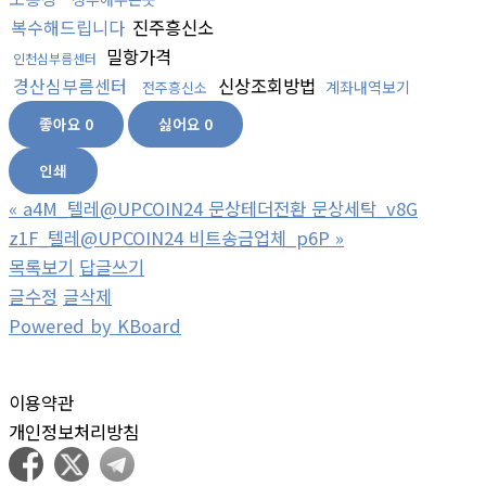
복수해드립니다
진주흥신소
밀항가격
인천심부름센터
경산심부름센터
신상조회방법
계좌내역보기
전주흥신소
좋아요
0
싫어요
0
인쇄
«
a4M_텔레@UPCOIN24 문상테더전환 문상세탁_v8G
z1F_텔레@UPCOIN24 비트송금업체_p6P
»
목록보기
답글쓰기
글수정
글삭제
Powered by KBoard
이용약관
개인정보처리방침