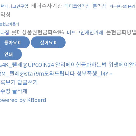
테더수사기관
돈믹싱
테더코인믹싱
블랙테더코인구입
자금현금화문의
돈믹싱
돈현금화문의
롯데상품권현금화94%
돈현금화방
오다집
비트코인개인거래
좋아요
0
싫어요
0
인쇄
s4K_텔레@UPCOIN24 알리페이현금화하는법 위챗페이알
8M_텔레@sta79m도와드립니다 청부폭행_l4Y
»
목록보기
답글쓰기
글수정
글삭제
owered by KBoard