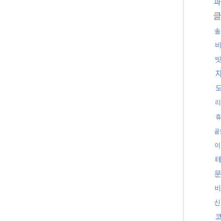
파
솔
휴
골
이
비
신
코