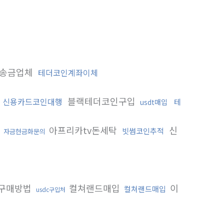
송금업체
테더코인계좌이체
블랙테더코인구입
신용카드코인대행
테
usdt매입
매
아프리카tv돈세탁
신
빗썸코인추적
자금현금화문의
구매방법
컬쳐랜드매입
이
컬쳐랜드매입
usdc구입처