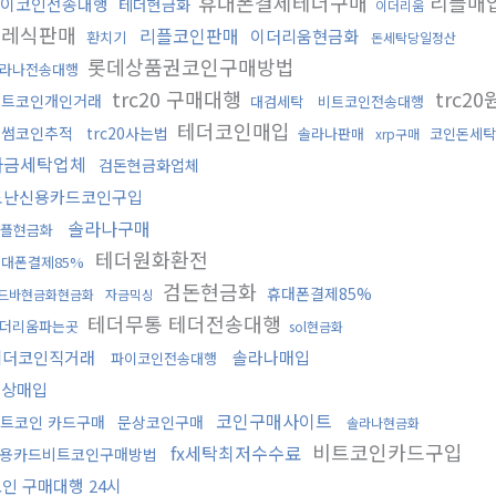
휴대폰결제테더구매
리플매
이코인전송대행
테더현금화
이더리움
클레식판매
리플코인판매
이더리움현금화
환치기
돈세탁당일정산
롯데상품권코인구매방법
라나전송대행
trc20 구매대행
trc2
비트코인개인거래
대검세탁
비트코인전송대행
테더코인매입
빗썸코인추적
trc20사는법
솔라나판매
코인돈세탁
xrp구매
자금세탁업체
검돈현금화업체
도난신용카드코인구입
솔라나구매
리플현금화
테더원화환전
대폰결제85%
검돈현금화
휴대폰결제85%
드바현금화현금화
자금믹싱
테더무통 테더전송대행
더리움파는곳
sol현금화
테더코인직거래
솔라나매입
파이코인전송대행
문상매입
코인구매사이트
트코인 카드구매
문상코인구매
솔라나현금화
비트코인카드구입
fx세탁최저수수료
용카드비트코인구매방법
인 구매대행 24시