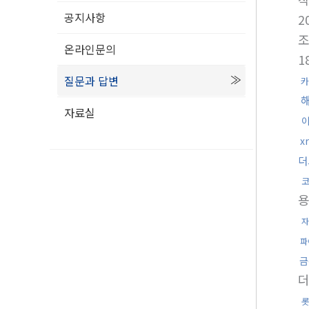
공지사항
2
온라인문의
1
질문과 답변
카
자료실
x
더
자
파
금