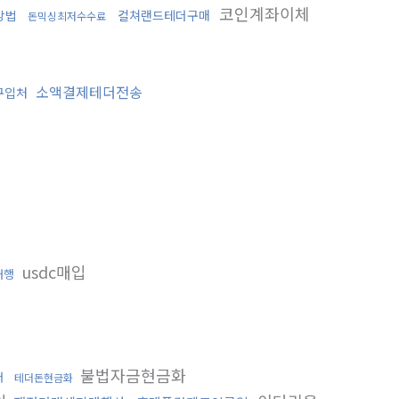
코인계좌이체
방법
컬쳐랜드테더구매
돈믹싱최저수수료
소액결제테더전송
c구입처
usdc매입
대행
불법자금현금화
저
테더돈현금화