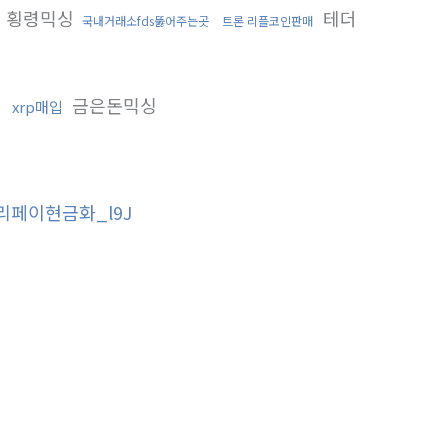
횡령믹싱
테더
국내거래소fds뚫어주는곳
트론 리플코인판매
법
금은돈믹싱
xrp매입
리페이현금화_l9J