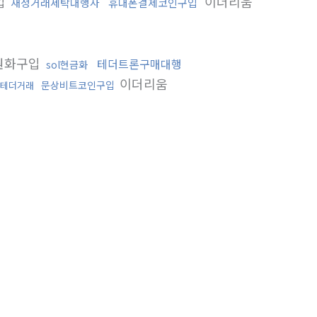
입
이더리움
재정거래세탁대행사
휴대폰결제코인구입
0원화구입
테더트론구매대행
sol현금화
이더리움
문상비트코인구입
테더거래