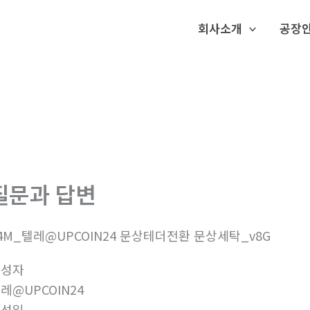
회사소개
공장
질문과 답변
4M_텔레@UPCOIN24 문상테더전환 문상세탁_v8G
작성자
레@UPCOIN24
작성일