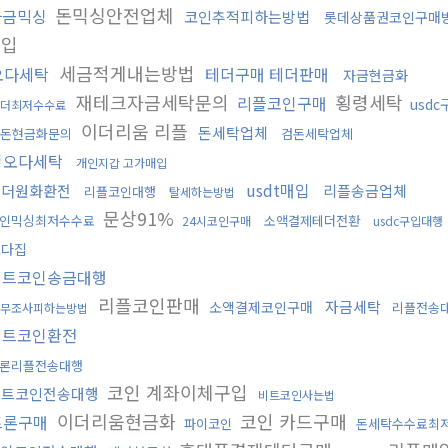
돈믹싱안전업체
자금믹싱
코인추적피하는방법
롯데상품권코인구매
구입
세금적게내는방법
오다세탁
테더구매 테더판매
자금현금화
재테크자금세탁문의
횡령세탁
리플코인구매
usd
더최저수수료
이더리움 리플
돈세탁업체
돈현금화문의
검돈세탁업체
핑오다세탁
개인지갑 고가매입
usdt매입
테더원화환전
리플송금업체
리플코인대행
탈세하는방법
문상91%
인믹싱최저수수료
소액결제테더전환
24시코인구매
usdc구입대행
오다집
비트코인송금대행
리플코인판매
자금세탁
소액결제코인구매
리플전송
무조사피하는방법
비트코인환전
론리플전송대행
코인 계좌이체구입
비트코인전송대행
비트코인사는법
이더리움현금화
코인 카드구매
트론구매
파이코인
돈세탁수수료최