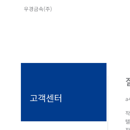
콘
우경금속(주)
텐
츠
로
건
너
뛰
기
고객센터
a
텔