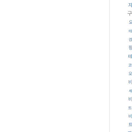
테
검
코
세
트