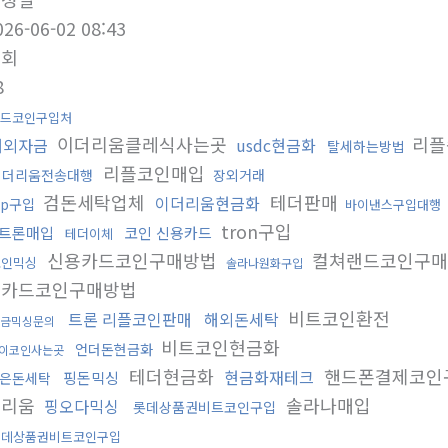
026-06-02 08:43
조회
8
드코인구입처
이더리움클레식사는곳
리플
해외자금
usdc현금화
탈세하는방법
리플코인매입
이더리움전송대행
장외거래
검돈세탁업체
테더판매
이더리움현금화
rp구입
바이낸스구입대행
tron구입
트론매입
코인 신용카드
테더이체
신용카드코인구매방법
컬쳐랜드코인구
코인믹싱
솔라나원화구입
용카드코인구매방법
비트코인환전
트론 리플코인판매
해외돈세탁
금믹싱문의
비트코인현금화
언더돈현금화
이코인사는곳
테더현금화
핸드폰결제코인
현금화재테크
핑돈믹싱
은돈세탁
더리움
솔라나매입
핑오다믹싱
롯데상품권비트코인구입
롯데상품권비트코인구입