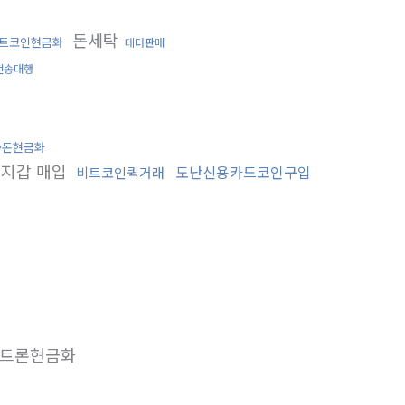
돈세탁
트코인현금화
테더판매
전송대행
v돈현금화
지갑 매입
도난신용카드코인구입
비트코인퀵거래
트론현금화