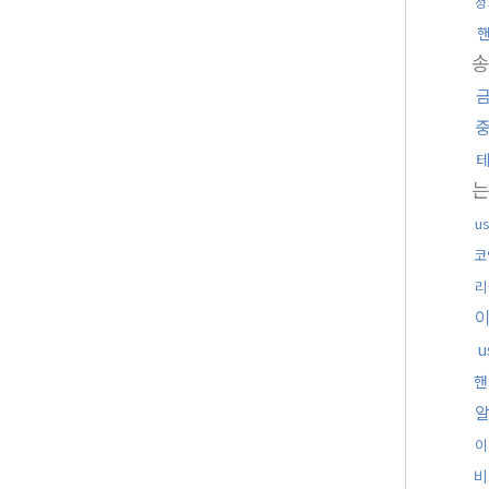
정
u
코
리
u
핸
이
비