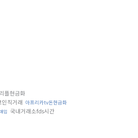
리플현금화
코인직거래
아프리카tv돈현금화
국내거래소fds시간
매입