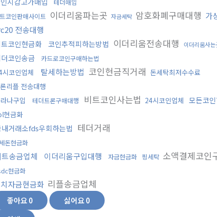
개인지갑고가매입
테더매입
이더리움파는곳
암호화폐구매대행
가
트코인판매사이트
자금세탁
rc20 전송대행
이더리움전송대행
비트코인현금화
코인추적피하는방법
이더리움사는
테더코인송금
카드로코인구매하는법
코인현금직거래
탈세하는방법
24시코인업체
돈세탁최저수수료
론리플 전송대행
비트코인사는법
모든코인
솔라나구입
24시코인업체
테더트론구매대행
ol현금화
테더거래
국내거래소fds우회하는법
세돈현금화
소액결제코인
비트송금업체
이더리움구입대행
자금현금화
핑세탁
sdc현금화
리플송금업체
정치자금현금화
좋아요
0
싫어요
0