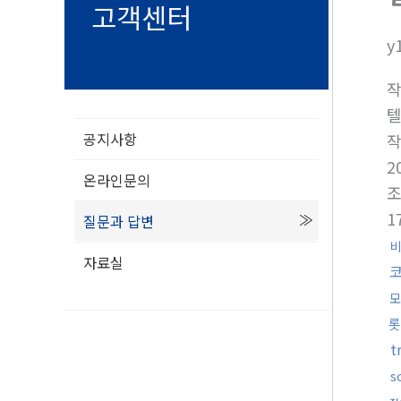
고객센터
y
텔
공지사항
2
온라인문의
1
질문과 답변
비
자료실
모
롯
t
s