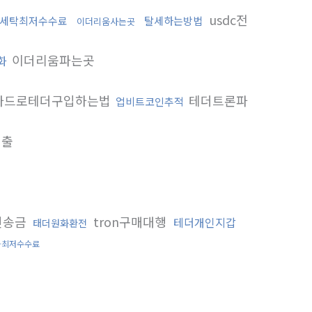
usdc전
세탁최저수수료
탈세하는방법
이더리움사는곳
이더리움파는곳
화
카드로테더구입하는법
테더트론파
업비트코인추적
인출
인송금
tron구매대행
테더개인지갑
태더원화환전
화최저수수료