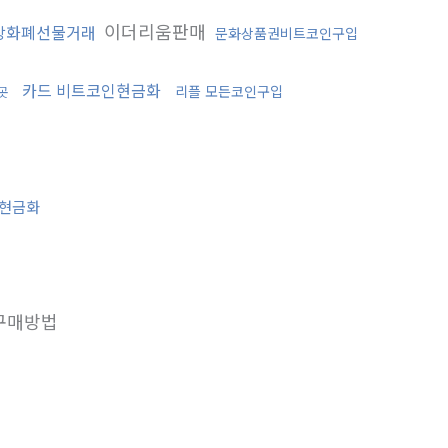
이더리움판매
상화폐선물거래
문화상품권비트코인구입
카드 비트코인현금화
리플 모든코인구입
곳
현금화
구매방법