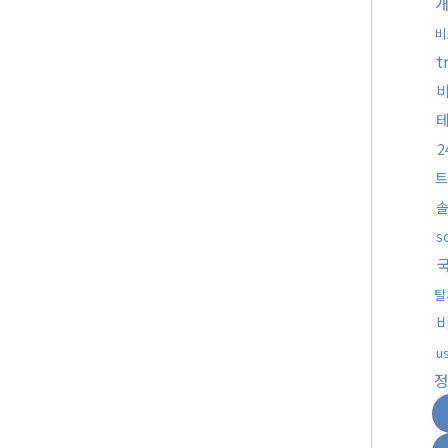
비
t
트
s
탈
u