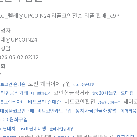
1C_텔레@UPCOIN24 리플코인전송 리플 판매_c9P
작성자
레@UPCOIN24
작성일
026-06-02 02:12
조회
7
코인 계좌이체구입
트코인 손대손
usdc전송대행
코인현금직거래
코인현금직거래
trc20사는법
오다집
태더원화환전
비트코인환전
테더
비트코인 손대손
든코인현금화
검돈현금화문의
정치자금현금화방법
데상품권코인구매
비트코인카드구입
이더리움
rc20 원화구입
ol판매처
usdt판매대행
솔라나전송대행
usdc전송대행
테더트론파는곳