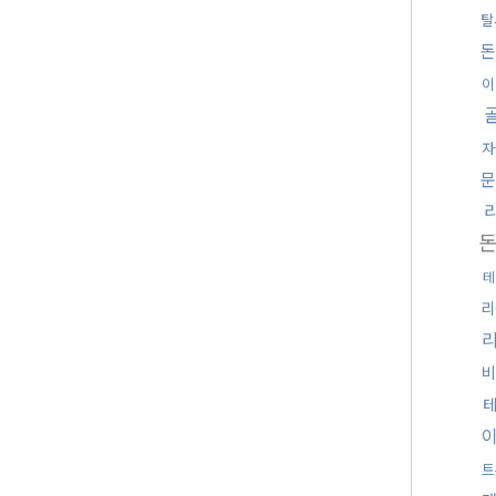
탈
돈
이
자
문
테
리
비
트