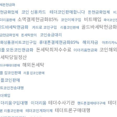
세돈현금화
코인 신용카드
테더코인판매합니다
현금화업체
돈현금화업체
비
소액결제현금화85%
비트매입
코인이체구입
더리움판매
파이코인
골드바세탁현금화
골드바세탁현금화
카드로 코인구입
리플코인판매
코인송금대리
금현금화업체
돈세탁문의
휴대폰결제현금화85%
해외자금
화상품권비트코인구입
아프리카t
돈세탁최저수수료
코인해외
리플 모든코인현금화
이더리움현금화
돈세탁당일정산
해외돈세탁
더구매테더판매
플 잡코인판매
리플 잡코인판매
리플코인판매
트코인전송대행
테더매입
테더수사기관
테더
이더리움구입대행
이더리움
핸드폰결제테더구매
테더트론구매대행
테더코인계좌이체
론 리플코인판매