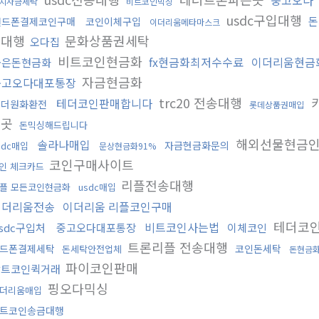
중고오다
치자금세탁
비트코인믹싱
usdc구입대행
돈
핸드폰결제코인구매
코인이체구입
이더리움메타마스크
송대행
문화상품권세탁
오다집
비트코인현금화
fx현금화최저수수료
이더리움현금
금은돈현금화
자금현금화
중고오다대포통장
trc20 전송대행
테더코인판매합니다
테더원화환전
롯데상품권매입
는곳
돈믹싱해드립니다
해외선물현금
솔라나매입
자금현금화문의
sdc매입
문상현금화91%
코인구매사이트
인 체크카드
리플전송대행
플 모든코인현금화
usdc매입
이더리움전송
이더리움 리플코인구매
테더코
비트코인사는법
sdc구입처
중고오다대포통장
이체코인
트론리플 전송대행
드폰결제세탁
코인돈세탁
돈세탁안전업체
돈현금
파이코인판매
알트코인퀵거래
핑오다믹싱
더리움매입
트코인송금대행