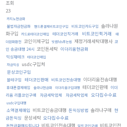
조회
23
카지노현금화
솔라나원
불법자금현금화
비트코인카드구입
핸드폰결제비트코인구입
화구입
비트코인퀵거래
테더코인직거래
카드로테더코인매입
태
코인이체구입
재정거래세탁대행사
코
더원화환전
빗썸fds푸는법
코인돈세탁
이더리움현금화
인 송금대행 24시
믹싱재테크
테더코인매입
usdc구입처
자금믹싱
문상코인구입
이더리움전송대행
테더코인판매
블테구입
비트코인전송대행
테더코인판매
이더
휴대폰결제매입
솔라나현금화
이더리움구입대행
오다집수수료
리움 리플코인구매
자금세탁업체
자금세탁업체
usdc구입대행
비트코인송금대행
솔라나구매
소액결제매입
돈믹싱방법
현
문상세탁
오다집수수료
금돈믹싱
비트코인전송대행
비트코인전
돈현금화해드립니다
알트코인구매