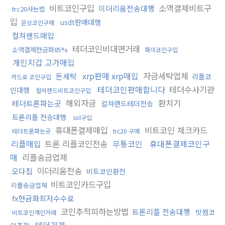
비트코인구입
소액결제비트구
이더리움전송대행
trc20사는법
입
usdt판매대행
문상코인구매
컬쳐랜드매입
테더코인비대면거래
소액결제현금화85%
파이코인구입
개인지갑 고가매입
xrp판매 xrp매입
자금세탁업체
돈세탁
리플코
카드로 코인구입
테더코인판매합니다
테더수사기관
인대행
컬쳐랜드비트코인구입
해외자금
환치기
테더트론파는곳
컬쳐랜드테더전송
트론리플 전송대행
sol구입
휴대폰결제매입
비트코인 체크카드
테더트론파는곳
trc20 구매
리플매입
트론 리플코인전송
무통코인
휴대폰결제코인구
매
리플송금업체
이더리움전송
오다집
비트코인환전
비트코인카드구입
리플송금업체
fx현금화최저수수료
코인추적피하는방법
트론리플 전송대행
빗썸코
비트코인개인거래