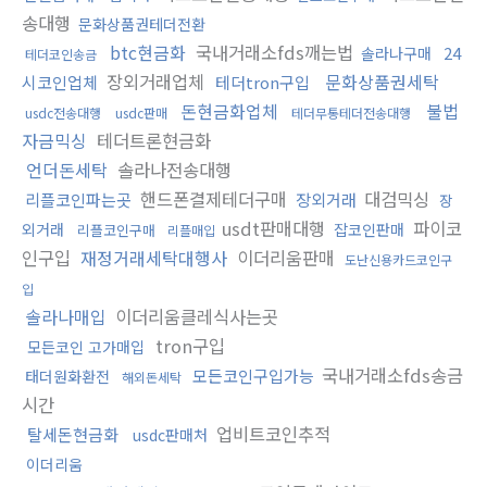
송대행
문화상품권테더전환
btc현금화
국내거래소fds깨는법
24
솔라나구매
테더코인송금
장외거래업체
문화상품권세탁
시코인업체
테더tron구입
돈현금화업체
불법
usdc전송대행
usdc판매
테더무통테더전송대행
자금믹싱
테더트론현금화
언더돈세탁
솔라나전송대행
핸드폰결제테더구매
대검믹싱
리플코인파는곳
장외거래
장
usdt판매대행
파이코
외거래
잡코인판매
리플코인구매
리플매입
인구입
재정거래세탁대행사
이더리움판매
도난신용카드코인구
입
솔라나매입
이더리움클레식사는곳
tron구입
모든코인 고가매입
국내거래소fds송금
모든코인구입가능
태더원화환전
해외돈세탁
시간
업비트코인추적
탈세돈현금화
usdc판매처
이더리움