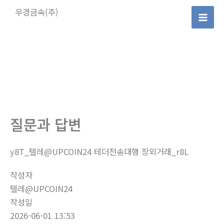
콘
우경금속(주)
텐
Mai
츠
로
Men
건
너
뛰
기
질문과 답변
y8T_텔레@UPCOIN24 테더전송대행 장외거래_r8L
작성자
텔레@UPCOIN24
작성일
2026-06-01 13:53