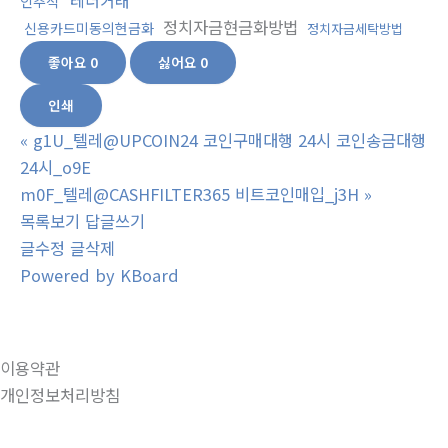
테더거래
인추적
정치자금현금화방법
신용카드미동의현금화
정치자금세탁방법
좋아요
0
싫어요
0
인쇄
«
g1U_텔레@UPCOIN24 코인구매대행 24시 코인송금대행
24시_o9E
m0F_텔레@CASHFILTER365 비트코인매입_j3H
»
목록보기
답글쓰기
글수정
글삭제
Powered by KBoard
이용약관
개인정보처리방침