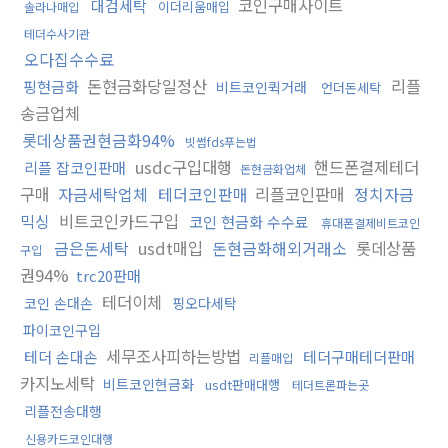
코인구매사이트
대검세탁
이더리움매입
솔라나매입
테더수사기관
오다집수수료
돈현금화당일정산
리플
핑현금화
비트코인퀵거래
언더돈세탁
송금업체
롯데상품권현금화94%
빗썸fds푸는법
usdc구입대행
핸드폰결제테더
리플 잡코인판매
돈현금화업체
구매
자금세탁업체
테더코인판매
리플코인판매
정치자금
믹싱
비트코인카드구입
코인 현금화 수수료
휴대폰결제비트코인
금은돈세탁
usdt매입
돈현금화해외거래소
롯데상품
구입
권94%
trc20판매
테더이체
코인 손대손
핑오다세탁
파이코인구입
세무조사피하는방법
테더 손대손
테더구매테더판매
리플매입
카지노세탁
비트코인현금화
usdt판매대행
테더트론파는곳
리플전송대행
신용카드코인대행