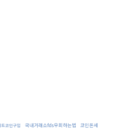
국내거래소fds우회하는법
코인돈세
비트코인구입