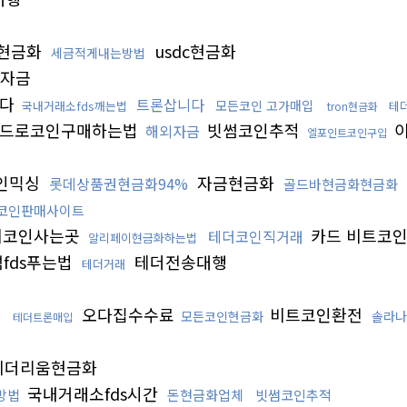
현금화
usdc현금화
세금적게내는방법
자금
니다
트론삽니다
모든코인 고가매입
국내거래소fds깨는법
테
tron현금화
드로코인구매하는법
빗썸코인추적
이
해외자금
엘포인트코인구입
인믹싱
자금현금화
롯데상품권현금화94%
골드바현금화현금화
코인판매사이트
이코인사는곳
카드 비트코
테더코인직거래
알리페이현금화하는법
fds푸는법
테더전송대행
테더거래
오다집수수료
비트코인환전
모든코인현금화
솔라나
테더트론매입
출
이더리움현금화
국내거래소fds시간
방법
돈현금화업체
빗썸코인추적