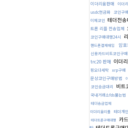
이더리움판매
이더
usdc현금화
코인구매
테더전송
이체코인
트론 리플 전송업체
리
코인구매대행24시
암호
핸드폰결제매입
신용카드비트코인구매
이더리
trc20 판매
핑오다세탁
xrp구매
문상코인구매방법
비트
코인송금대리
국내거래소fds뚫는법
테더송금업체
테더개
이더리움리플
카드
테더트론구매대행
테더트론구매
탁