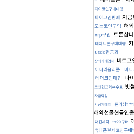
파이코인구매대행
자금
파이코인판매
해외
모든코인구입
트론삽
xrp구입
카
테더트론구매대행
usdc현금화
비트코
장외거래업체
이더리움리플
비트
파
테더코인매입
빗썸
코인현금화수수료
자금믹싱
돈믹싱방법
믹싱재테크
해외선물현금인
대검세탁
trc20 구매
휴대폰결제코인구매