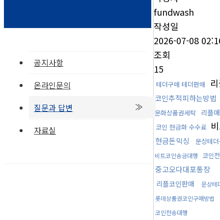
fundwash
작성일
2026-07-08 02:1
조회
공지사항
15
리
온라인문의
테더구매 테더판매
코인추적피하는방법
질문과 답변
리플매
문화상품권세탁
비
코인 현금화 수수료
자료실
현금돈믹싱
문상테더
코인전
비트코인송금대행
중고오다대포통장
리플코인판매
문상테
롯데상품권코인구매방법
코인전송대행