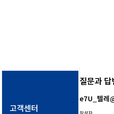
질문과 답
e7U_텔레@
고객센터
작성자