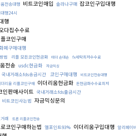
비트코인매입
잡코인구입대행
솔라나구매
리움전송대행
대행24시
대행
오다집수수료
플코인구매
화폐구매대행
방법
리플 모든코인현금화
fx세탁최저수수료
테더 손대손
움전송
usdc현금화
자금믹싱
코인구매대행
국내거래소fds송금시간
비트코인전송대행
이더리움현금화
이더리움 리플코인구매
돈현금화수수료최저
코인판매사이트
국내거래소fds출금시간
자금믹싱문의
비트코인사는법
인거래
트론 리플코인전송
로코인구매하는법
이더리움구입대행
엘포인트93%
알리페이
대행