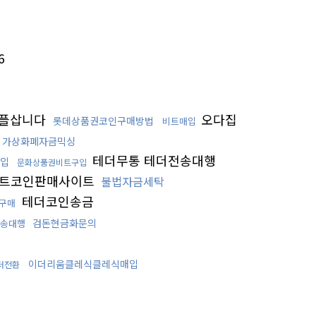
6
플삽니다
오다집
롯데상품권코인구매방법
비트매입
가상화폐자금믹싱
테더무통 테더전송대행
입
문화상품권비트구입
트코인판매사이트
불법자금세탁
테더코인송금
구매
검돈현금화문의
송대행
이더리움클레식클레식매입
더전환