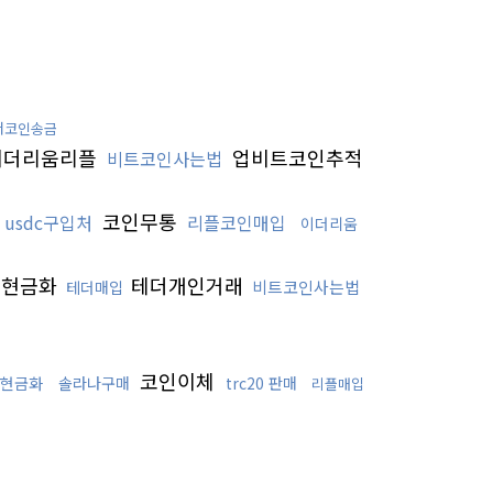
더코인송금
더리움리플
업비트코인추적
비트코인사는법
코인무통
usdc구입처
리플코인매입
이더리움
인현금화
테더개인거래
비트코인사는법
테더매입
코인이체
현금화
솔라나구매
trc20 판매
리플매입