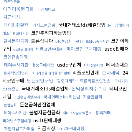
검돈현금화
이더리움현금화
믹싱재테크
자금믹싱
국내거래소fds해결방법
태더원화환전
카지노현금화
돈믹싱해외거
코인추적피하는방법
래소
핑오다믹싱
트론삽니다
코인이체
탈세돈현금화
btc현금화
국내거래소fds송금시간
구입
파이코인구매대행
usdc판매처
비트코인손대손
usdt판매대행
코인전송대행
usdc구입처
테더손대손
테더수사기관
btc구매대행
테더전송대행
리플코인판매
오다세탁
24
돈세탁안전업체
이더리움클레식클레식판매
시코인구매
모든코인구입
핑오다세탁
트론리플코인전송
국내거래
국내거래소fds해결업체
돈믹싱최저수수료
테더코인
소fds증빙
매입
국내거래소fds깨는법
자금현금화
코인송금대행24시
돈현금화안전업체
돈현금화
불법자금현금화
테더수사기관
장외거래
재테크자금세탁문의
usdt판매대행
바이낸스구입대행
자금믹싱
trc20구매대행
개인지갑고가매입