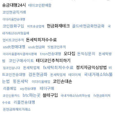
송금대행24시
테더코인판매함
코인현금직거래
이더리움전송대행
현금화재테크
코인원화구입
골드바현금화현금화
비트송금업체
국
내거래소fds막혔을때
돈세탁최저수수료
업비트코인추적
usdt판매대행
usdc현금화
빗썸코인추적
오다집
돈믹싱문의
tron전송대행
돈세탁방
이더리움클레식클레식판매
테더코인추척피하기
코인구매사이트
법
fx세탁최저수수료
정치자금믹싱방법
돈세탁업체
비
밈코인삽니다
검돈현금화
국내거래소fds뚫
트코인전송대행
돈세탁업체
테더이체
는법
핑돈세탁
코인손대손
이더리움매입
테더구매
리플매입
xrp전송대행
btc파는곳
블테구입
코인신용카드
국내거래소fds피하는법
fx현금화최저
리플전송대행
수수료
돈현금화해외거래소