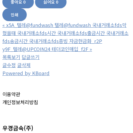
좋아요
0
싫어요
0
인쇄
«
x5A_텔레@fundwash 텔레@fundwash 국내거래소fds막
혔을때 국내거래소fds시간 국내거래소fds출금시간 국내거래소
fds송금시간 국내거래소fds증빙 자금현금화_r2P
y9F_텔레@UPCOIN24 테더코인매입_f2F
»
목록보기
답글쓰기
글수정
글삭제
Powered by KBoard
이용약관
개인정보처리방침
우경금속(주)