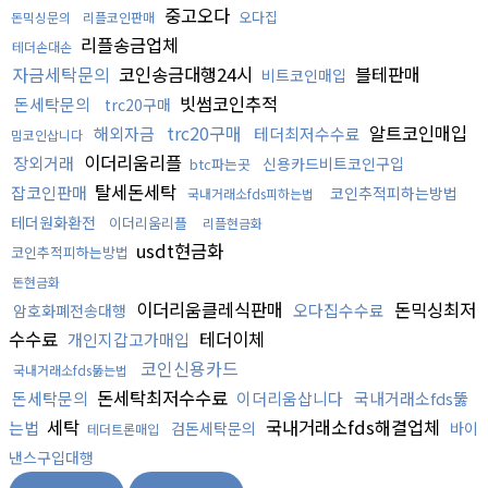
중고오다
오다집
돈믹싱문의
리플코인판매
리플송금업체
테더손대손
자금세탁문의
코인송금대행24시
블테판매
비트코인매입
빗썸코인추적
돈세탁문의
trc20구매
trc20구매
알트코인매입
해외자금
테더최저수수료
밈코인삽니다
이더리움리플
장외거래
신용카드비트코인구입
btc파는곳
탈세돈세탁
잡코인판매
코인추적피하는방법
국내거래소fds피하는법
테더원화환전
이더리움리플
리플현금화
usdt현금화
코인추적피하는방법
돈현금화
이더리움클레식판매
돈믹싱최저
오다집수수료
암호화폐전송대행
수수료
테더이체
개인지갑고가매입
코인신용카드
국내거래소fds뚫는법
돈세탁최저수수료
돈세탁문의
이더리움삽니다
국내거래소fds뚫
세탁
국내거래소fds해결업체
는법
검돈세탁문의
바이
테더트론매입
낸스구입대행