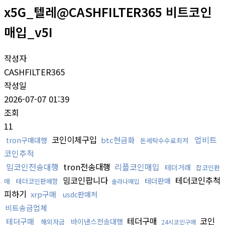
x5G_텔레@CASHFILTER365 비트코인
매입_v5I
작성자
CASHFILTER365
작성일
2026-07-07 01:39
조회
11
코인이체구입
업비트
btc현금화
tron구매대행
돈세탁수수료최저
코인추적
밈코인전송대행
tron전송대행
리플코인매입
테더거래
잡코인판
밈코인팝니다
테더코인추척
테더판매
매
테더코인판매함
솔라나매입
피하기
xrp구매
usdc판매처
비트송금업체
테더구매
코인
테더구매
바이낸스전송대행
해외자금
24시코인구매