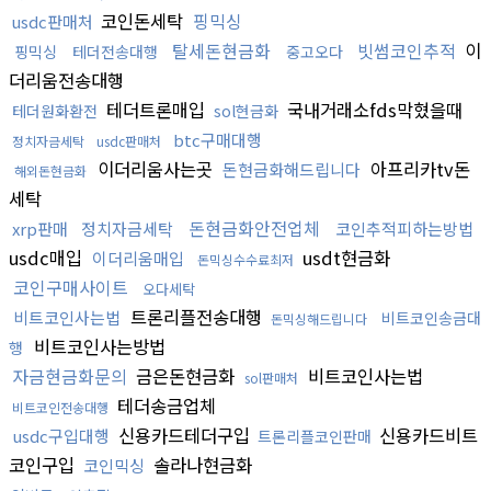
코인돈세탁
핑믹싱
usdc판매처
탈세돈현금화
빗썸코인추적
이
핑믹싱
테더전송대행
중고오다
더리움전송대행
테더트론매입
국내거래소fds막혔을때
테더원화환전
sol현금화
btc구매대행
정치자금세탁
usdc판매처
이더리움사는곳
아프리카tv돈
돈현금화해드립니다
해외돈현금화
세탁
돈현금화안전업체
xrp판매
정치자금세탁
코인추적피하는방법
usdc매입
usdt현금화
이더리움매입
돈믹싱수수료최저
코인구매사이트
오다세탁
트론리플전송대행
비트코인사는법
비트코인송금대
돈믹싱해드립니다
비트코인사는방법
행
자금현금화문의
금은돈현금화
비트코인사는법
sol판매처
테더송금업체
비트코인전송대행
신용카드테더구입
신용카드비트
usdc구입대행
트론리플코인판매
코인구입
솔라나현금화
코인믹싱