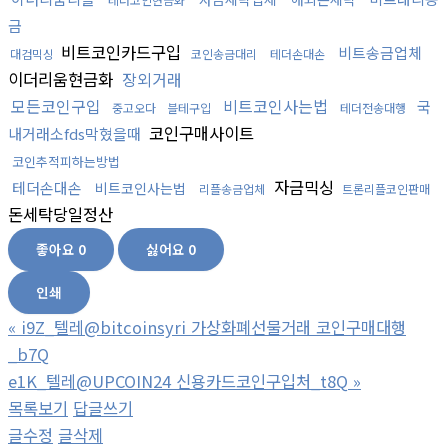
금
비트코인카드구입
비트송금업체
대검믹싱
코인송금대리
테더손대손
이더리움현금화
장외거래
모든코인구입
비트코인사는법
국
중고오다
블테구입
테더전송대행
코인구매사이트
내거래소fds막혔을때
코인추적피하는방법
자금믹싱
테더손대손
비트코인사는법
리플송금업체
트론리플코인판매
돈세탁당일정산
좋아요
0
싫어요
0
인쇄
«
i9Z_텔레@bitcoinsyri 가상화폐선물거래 코인구매대행
_b7Q
e1K_텔레@UPCOIN24 신용카드코인구입처_t8Q
»
목록보기
답글쓰기
글수정
글삭제