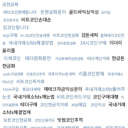
금현금화
돈현금화문의
골드바믹싱믹싱
테더코인판매합니다
오다집
비트코인손대손
코인돈믹싱
밈코인팝니다
검돈세탁
xrp구매
비트코인현금화
trc20코인전송대행
블랙테더코인전
국내거래소fds해결방법
24시코인구매
이더리
송
언더돈현금화
움리플
이체코인
태더원화환전
현금돈
테더개인거래
가상화폐자금현금화
현금화
리플코인판매
아프리카tv돈세탁
usdc구입대행
빗썸코인추적
국내거래소
비트코인퀵거래
fds시간
재테크자금믹싱문의
국내거래소fds뚫어주
tron구입
핑오다세탁
는곳
국내거래소fds깨는법
비트코인카드구입
코인구매대행
이
테더구매
xrp매입
국내거래
코인현금직거래
코인믹싱
더리움판매
소fds해결업체
빗썸코인추적
모든코인현금화
코인신용카드
이더리움리플
비트대리송
자금세탁업체
해외돈세탁
테더코인현금화