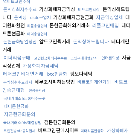
업비트코인추적
가상화폐자금믹싱
돈믹싱해드립
돈믹싱최저수수료
비트코인믹싱
니다
가상화폐자금현금화
자금믹싱업체
테
돈믹싱
usdc구입처
더원화환전
돈현금화해외거래소
리플코인매입
테더
리플송금업체
트론현금화
테더송금업체
알트코인퀵거래
돈믹싱해드립니다
테더개인
돈현금화당일정산
거래
이더리움구매
자금
언더돈믹싱
코인현금화최저수수료
코인구매대행24시
믹싱업체
가상화폐자금세탁
테더코인비대면거래
핑오다세탁
btc현금화
세무조사피하는방법
비트코
비트코인개인거래
돈믹싱수수료최저
인송금대행
현금돈믹싱
국내거래소fds뚫어주는곳
테더돈현금화
자금현금화문의
검돈현금화문의
국내거래소fds해결방법
비트코인판매사이트
가상화폐자
코인전송otc공식업체
이더리움현금화