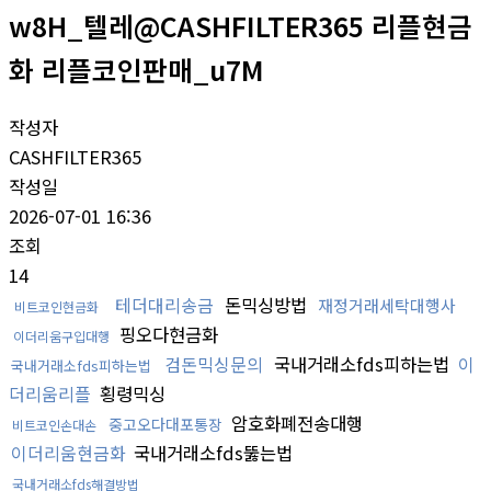
w8H_텔레@CASHFILTER365 리플현금
화 리플코인판매_u7M
작성자
CASHFILTER365
작성일
2026-07-01 16:36
조회
14
테더대리송금
돈믹싱방법
재정거래세탁대행사
비트코인현금화
핑오다현금화
이더리움구입대행
검돈믹싱문의
국내거래소fds피하는법
이
국내거래소fds피하는법
더리움리플
횡령믹싱
암호화폐전송대행
중고오다대포통장
비트코인손대손
이더리움현금화
국내거래소fds뚫는법
국내거래소fds해결방법