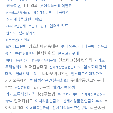
쌍둥이폰
fds의뢰
롯데상품권테더전환
페북해킹
테더해외송금
인스타그램해킹의뢰
신세계상품권현금화91
언더키워드
24시코인업체
보안에그판매
인스타그램해킹가격
비트코인카드결제
암호화폐전송대행
롯데상품권테더구매
보안에그판매
유튜브
블랙키워드
알트코인구매
공격
블랙키워드 의뢰
인스타그램해킹의뢰
카카오
이더리움현금화
안전한라우터구매
테더전송대행
암호화폐결제
톡해킹의뢰
신세계상품권현금화95
대행
다바오머니환전
인스타그램해킹가격
언더키워드 광고
카카오톡해킹
백화점상품권현금화91
롯데상품권코인구매
방법
fds푸는법
해외카톡생성
신분증의뢰
카카오톡해킹가격
fds푸는법
신세계상품권현금
구글찌라시 의뢰
언더키워드
톡
이더리움현금화
신세계상품권현금화94%
화94
아이디거래
리플송금
신세계상품권코인구입
이더리움현금화