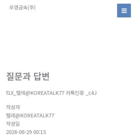
콘
우경금속(주)
텐
Mai
츠
로
Men
건
너
뛰
기
질문과 답변
f1X_텔레@KOREATALK77 카톡인증 _c4J
작성자
텔레@KOREATALK77
작성일
2026-06-29 00:15