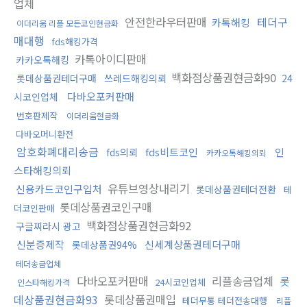
업체
안전한라우터판매
테더구
카톡해킹
이더리움 리플 모든코인현금화
매대행
fds해킹가격
카톡아이디판매
카카오톡해킹
백화점상품권현금화90
롯데상품권테더구매
쓰레드해킹의뢰
24
다바오포커판매
시코인업체
번호판제작
이더리움현금화
다바오머니환전
암호화폐대리송금
fds비트코인
인
fds의뢰
카카오톡해킹의뢰
스타해킹의뢰
유튜브영상내리기
신용카드코인구입처
롯데상품권테더전환
테
롯데상품권코인구매
더코인판매
백화점상품권현금화92
구글찌라시 광고
신분증제작
신세계상품권테더구매
롯데상품권94%
테더송금업체
다바오포커판매
리플송금업체
롯
24시코인업체
인스타해킹가격
데상품권현금화93
롯데상품권매입
테더무통 테더전송대행
리플