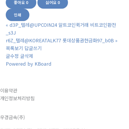
좋아요
0
싫어요
0
인쇄
«
d3P_텔레@UPCOIN24 알트코인퀵거래 비트코인환전
_s3J
r6Z_텔레@KOREATALK77 롯데상품권현금화97_b0B
»
목록보기
답글쓰기
글수정
글삭제
Powered by KBoard
이용약관
개인정보처리방침
우경금속(주)