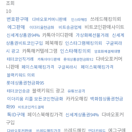
조회
10
번호판구매
쓰레드해킹의뢰
다바오포커머니판매
인스타해킹
에그판매
비트코인판매사이트
비트송금업체
이더리움현금화
카톡아이디판매
신세계상품권94%
가상화폐선물거래
신세계
페북해킹
상품권비트코인구입
인스타그램해킹의뢰
구글찌라
카톡해커텔레그램
인스타해킹의뢰
시 광고
암호화폐결제대행
다바오포커머
테더코인직거래
카톡아이디판매
롯데상품권현금화92
니판매
페이스북해킹가격
페이스북해킹가격
구글찌라시
블랙키워드 의뢰
롯데상품권현금화95
블랙키워드 광고
테더코인송금
유튜브공격
카카오해킹
이더리움 리플 모든코인현금화
백화점상품권현금
화99
비트코인카드결제
톡ID구매
페이스북해킹가격
다바오포커
신세계상품권94%
구입
쓰레드해킹
에그구매
다바오포커판매
쓰레드해킹가격
언더키워드