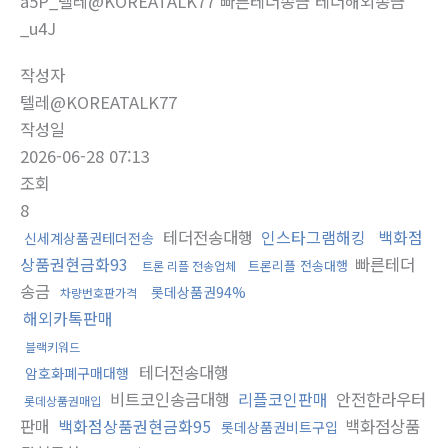
a5P_텔레@KOREATALK77 빠른테더송금 테더해외송금
_u4J
작성자
텔레@KOREATALK77
작성일
2026-06-28 07:13
조회
8
테더전송대행
인스타그램해킹
백화점
신세계상품권테더전송
상품권현금화93
빠른테더
트론리플 전송대행
트론 리플 전송업체
송금
롯데상품권94%
차량번호판가격
해외카톡판매
블랙키워드
테더전송대행
암호화폐구매대행
비트코인송금대행
리플코인판매
안전한라우터
롯데상품권매입
판매
백화점상품권현금화95
백화점상품
롯데상품권비트구입