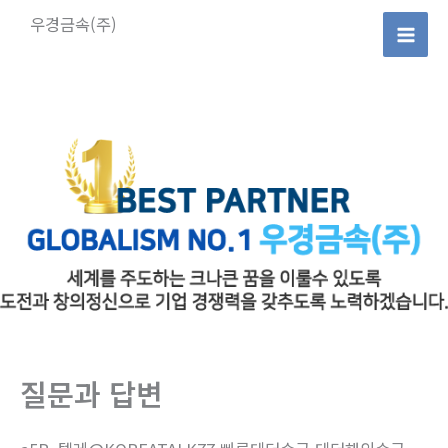
콘
우경금속(주)
텐
Mai
츠
로
Men
건
너
뛰
기
질문과 답변