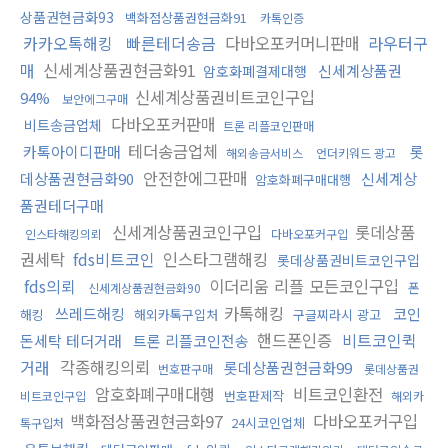
상품권현금화93
백화점상품권현금화91
카톡인증
카카오톡해킹
빠른테더송금
다바오포커머니판매
라우터구
매
신세계상품권현금화91
신세계상품권
암호화폐결제대행
신세계상품권비트코인구입
94%
보안에그구매
다바오포커판매
비트송금업체
트론 리플코인판매
테더송금업체
카톡아이디판매
롯
해외송금서비스
언더키워드 광고
안전한에그판매
데상품권현금화90
신세계상
암호화폐구매대행
품권테더구매
신세계상품권코인구입
롯데상품
인스타해킹의뢰
다바오포커구입
권세탁
fds비트코인
인스타그램해킹
롯데상품권비트코인구입
fds의뢰
이더리움 리플 모든코인구입
폰
신세계상품권현금화90
카톡해킹
쓰레드해킹
코인
해킹
해외카톡구입처
구글찌라시 광고
핸드폰인증
비트코인퀵
돈세탁 테더거래
트론 리플코인전송
거래
각종해킹의뢰
롯데상품권현금화99
번호판구매
롯데상품권
암호화폐구매대행
비트코인환전
번호판제작
비트코인구입
해외카
백화점상품권현금화97
다바오포커구입
24시코인업체
톡구입처