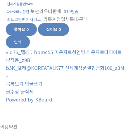
신세계상품권94%
보안라우터판매
010인증
다바오머니환전
카톡계정업체톡ID구매
비트코인판매사이트
좋아요
0
싫어요
0
인쇄
«
q7S_텔레 : bpmc55 마운자로성인병 마운자로다이어트
부작용_z9B
b5K_텔레@KOREATALK77 신세계상품권현금화100_a3M
»
목록보기
답글쓰기
글수정
글삭제
Powered by KBoard
이용약관