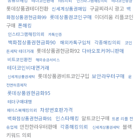
유튜브해킹
테더코인판매
fds의뢰
인스타그램해킹의뢰
테더코인송금
롯데상품권테더전환
구글찌라시 광고
신세계상품권매입
백
롯데상품권코인구매
이더리움 리플코인
화점상품권현금화99
구매
폰해킹
인스타그램해킹의뢰
카톡인증
백화점상품권현금화90
해외카톡구입처
각종해킹의뢰
코인
롯데상품권현금화92
다바오포커머니판매
돈세탁 테더거래
비트코인환전
해외송금서비스
테더코인비대면거래
롯데상품권비트코인구입
보안라우터구매
신세계상품권세탁
운
전면허증제작
롯데상품권현금화95
테더구매대행
차량번호판가격
페이스북해킹의뢰
인스타해킹
알트코인구매
백화점상품권현금화91
트론 리플 전
안전한라우터판매
각종해킹의뢰
블랙
송업체
신세계상품권세탁
키워드 의뢰