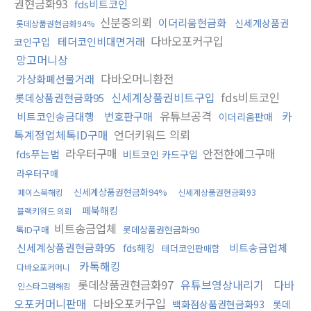
권현금화93
fds비트코인
신분증의뢰
이더리움현금화
신세계상품권
롯데상품권현금화94%
다바오포커구입
테더코인비대면거래
코인구입
망고머니상
다바오머니환전
가상화폐선물거래
신세계상품권비트구입
fds비트코인
롯데상품권현금화95
유튜브공격
카
비트코인송금대행
번호판구매
이더리움판매
톡계정업체톡ID구매
언더키워드 의뢰
라우터구매
안전한에그구매
fds푸는법
비트코인 카드구입
라우터구매
신세계상품권현금화94%
페이스북해킹
신세계상품권현금화93
페북해킹
블랙키워드 의뢰
비트송금업체
톡ID구매
롯데상품권현금화90
신세계상품권현금화95
비트송금업체
fds해킹
테더코인판매함
카톡해킹
다바오포커머니
롯데상품권현금화97
유튜브영상내리기
다바
인스타그램해킹
오포커머니판매
다바오포커구입
백화점상품권현금화93
롯데