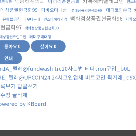
각종해킹의뢰
카톡해커텔레그램
이더리움현금화
인스
코인송금
데상품권현금화99
다바오머니상
테더코인송금
롯데상품권현금화90
뢰
백화점상품권현금화96
유튜브공격
카카
라우터구매
인스타해킹가격
현금화97
백화점상품권현금화99
테더구매대행
데상품권코인구입
좋아요
0
싫어요
0
인쇄
n1A_텔레@fundwash trc20사는법 테더tron구입_b0L
9E_텔레@UPCOIN24 24시코인업체 비트코인 퀵거래_q9X
목록보기
답글쓰기
글수정
글삭제
owered by KBoard