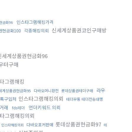
인스타그램해킹가격
현금화96
신세계상품권코인구매방
각종해킹의뢰
권현금화100
신세계상품권현금화96
우터구매
타그램해킹
라우
세계상품권현금화95
다바오머니환전
롯데상품권테더구매
인스타그램해킹의뢰
카톡구입처
테더무통 테더전송대행
디거래
언더키워드 의뢰
fds테더
타그램해킹의뢰
롯데상품권현금화97
다바오포커판매
인스타해킹의뢰
테