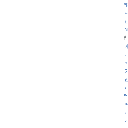
화
트
신
D
이
백
카
터
빠
비
카