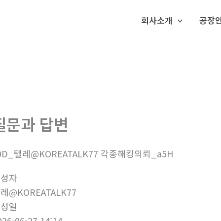
회사소개
공장
질문과 답변
0D_텔레@KOREATALK77 각종해킹의뢰_a5H
작성자
레@KOREATALK77
작성일
026-06-27 14:14