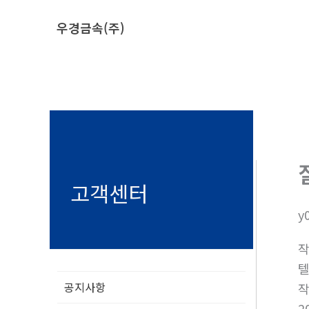
콘
우경금속(주)
텐
츠
로
건
너
뛰
기
고객센터
y
텔
공지사항
2