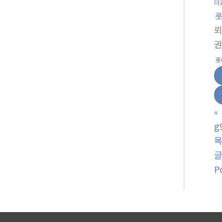
더
롯
권
롯
«
g
P