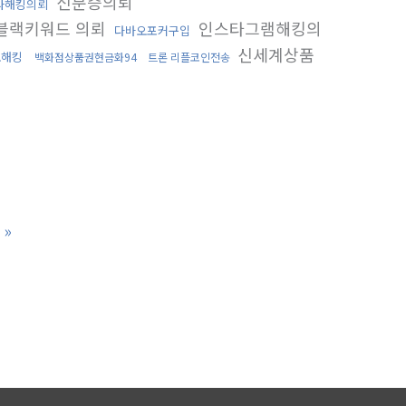
신분증의뢰
타해킹의뢰
블랙키워드 의뢰
인스타그램해킹의
다바오포커구입
신세계상품
오해킹
백화점상품권현금화94
트론 리플코인전송
»