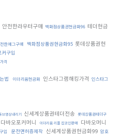
안전한라우터구매
테더현금
백화점상품권현금화96
롯데상품권현
백화점상품권현금화95
전한에그구매
포커구입
 가격
인스타그램해킹가격
는법
인스타그
이더리움현금화
신세계상품권테더전송
롯데상품권테더구
튜브영상내리기
다바오포커머니
다바오머니
이더리움 리플 잡코인판매
신세계상품권현금화99
운전면허증제작
암호
구입