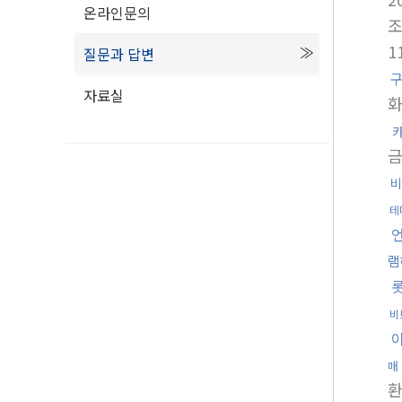
온라인문의
1
질문과 답변
구
자료실
금
비
테
램
비
매