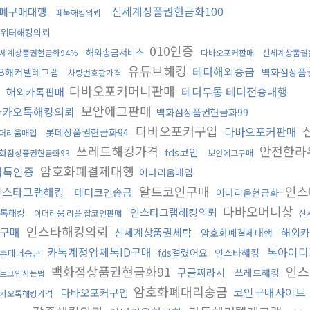
신세계상품권현금화100
폐구매대행
페북해킹의뢰
위터해킹의뢰
010인증
해외송금서비스
세계상품권현금화94%
다바오포커판매
신세계상품권
유튜브해킹
테더해외송금
B해커텔레그램
백화점상품
차량번호판가격
법
다바오포커머니판매
테더무통 테더전송대행
해외카톡판매
보안에그판매
카카오톡해킹의뢰
백화점상품권현금화99
다바오포커구입
다바오포커판매
롯데상품권현금화94
더리움매입
쓰레드해킹가격
안전한라
fds코인
화점상품권현금화93
보안에그구매
암호화폐결제대행
카톡인증
이더리움매입
알트코인구매
인스
인스타그램해킹
테더코인송금
이더리움현금화
다바오머니상
인스타그램해킹의뢰
톡해킹
신
이더리움 리플 잡코인판매
인스타해킹의뢰
구매
신세계상품권세탁
해외
암호화폐결제대행
카톡계정업체톡ID구매
톡아이
fds걸렸어요
인스타해킹
른테더송금
백화점상품권현금화91
인스
구글찌라시
쓰레드해킹
트코인사는법
암호화폐대리송금
코인구매사이트
다바오포커구입
카오톡해킹가격