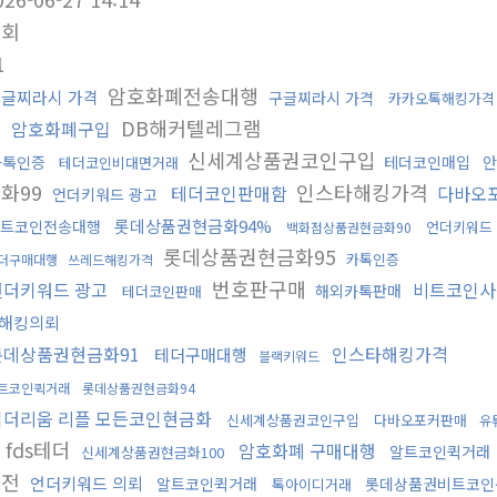
조회
1
암호화폐전송대행
글찌라시 가격
구글찌라시 가격
카카오톡해킹가격
화
DB해커텔레그램
암호화폐구입
신세계상품권코인구입
카톡인증
테더코인매입
안
테더코인비대면거래
화99
인스타해킹가격
테더코인판매함
다바오
언더키워드 광고
롯데상품권현금화94%
트코인전송대행
언더키워드
백화점상품권현금화90
롯데상품권현금화95
카톡인증
더구매대행
쓰레드해킹가격
번호판구매
언더키워드 광고
비트코인사
해외카톡판매
테더코인판매
해킹의뢰
롯데상품권현금화91
인스타해킹가격
테더구매대행
블랙키워드
트코인퀵거래
롯데상품권현금화94
이더리움 리플 모든코인현금화
신세계상품권코인구입
다바오포커판매
유
fds테더
암호화폐 구매대행
알트코인퀵거래
신세계상품권현금화100
환전
언더키워드 의뢰
알트코인퀵거래
롯데상품권비트코인
톡아이디거래