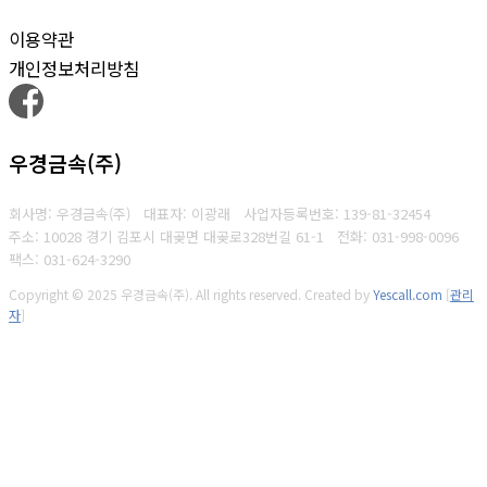
이용약관
개인정보처리방침
우경금속(주)
회사명: 우경금속(주) 대표자: 이광래
사업자등록번호: 139-81-32454
주소: 10028 경기 김포시 대곶면 대곶로328번길 61-1
전화: 031-998-0096
팩스: 031-624-3290
Copyright © 2025 우경금속(주). All rights reserved.
Created by
Yescall.com
[
관리
자
]