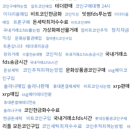
테더판매
코인구매대행 24시
코인구매하는법
알트코인매입
비트코인현금화
빗썸fds푸는법
이더리움매입
코인믹싱
이더리움
돈세탁최저수수료
트론구매
매입
비트코인세탁
가상화폐선물거래
정치자금
국내거래소fds뚫는법
업비트코인추적
믹싱
문화상품권매입
컬쳐랜드코인구입
트론삽니다
테더대리송금
국내거래소
코인믹싱
장외거래
국내거래소fds송금시간
리플전송대행
fds송금시간
국내거래소fds시간
코인추적피하는방법
문화상품권코인구매
ssg페이코
문상세탁
인구입
솔라나매입 솔라나판매
xrp판매
휴대폰결제세탁
비트코인사는법
xrp매입
ssg페이테더전환
휴대폰결제테더전송
코인현금화수수료
솔라나구매
국내거래소fds시간
비트코인구입
현금돈세탁
롯데상품권코인구매
리플 모든코인구입
코인세탁최저수수료
코인추적피하는방법
테