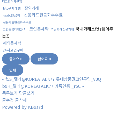
더코인이체구입
장외거래
btc구매대행
신용카드현금화수수료
usdc현금화
신용카드현금화수수료
코인돈세탁
국내거래소fds뚫어주
코인송금대행24시
가상화폐선물거래
는곳
해외돈세탁
24시코인구매
좋아요
0
싫어요
0
인쇄
«
f5S_텔레@KOREATALK77 롯데상품권코인구입_v0Q
b9H_텔레@KOREATALK77 카톡인증 _r5C
»
목록보기
답글쓰기
글수정
글삭제
Powered by KBoard