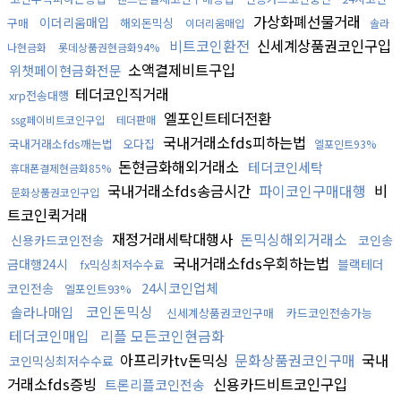
가상화폐선물거래
이더리움매입
구매
해외돈믹싱
이더리움매입
솔라
비트코인환전
신세계상품권코인구입
나현금화
롯데상품권현금화94%
소액결제비트구입
위챗페이현금화전문
테더코인직거래
xrp전송대행
엘포인트테더전환
ssg페이비트코인구입
테더판매
국내거래소fds피하는법
국내거래소fds깨는법
오다집
엘포인트93%
돈현금화해외거래소
테더코인세탁
휴대폰결제현금화85%
국내거래소fds송금시간
파이코인구매대행
비
문화상품권코인구입
트코인퀵거래
재정거래세탁대행사
돈믹싱해외거래소
신용카드코인전송
코인송
국내거래소fds우회하는법
금대행24시
블랙테더
fx믹싱최저수수료
24시코인업체
코인전송
엘포인트93%
코인돈믹싱
솔라나매입
신세계상품권코인구매
카드코인전송가능
테더코인매입
리플 모든코인현금화
아프리카tv돈믹싱
문화상품권코인구매
국내
코인믹싱최저수수료
거래소fds증빙
신용카드비트코인구입
트론리플코인전송