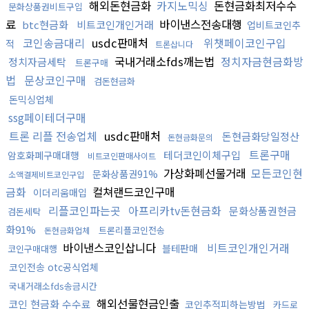
해외돈현금화
카지노믹싱
돈현금화최저수수
문화상품권비트구입
료
바이낸스전송대행
btc현금화
비트코인개인거래
업비트코인추
코인송금대리
usdc판매처
위챗페이코인구입
적
트론삽니다
국내거래소fds깨는법
정치자금현금화방
정치자금세탁
트론구매
법
문상코인구매
검돈현금화
돈믹싱업체
ssg페이테더구매
트론 리플 전송업체
usdc판매처
돈현금화당일정산
돈현금화문의
트론구매
테더코인이체구입
암호화폐구매대행
비트코인판매사이트
가상화폐선물거래
모든코인현
문화상품권91%
소액결제비트코인구입
금화
컬쳐랜드코인구매
이더리움매입
리플코인파는곳
아프리카tv돈현금화
문화상품권현금
검돈세탁
화91%
트론리플코인전송
돈현금화업체
바이낸스코인삽니다
비트코인개인거래
블테판매
코인구매대행
코인전송 otc공식업체
국내거래소fds송금시간
해외선물현금인출
코인 현금화 수수료
코인추적피하는방법
카드로