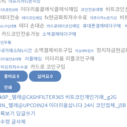
1%
아프리카tv돈믹싱
이더리움클레식클레식매입
비트코인
코인전송대행
더트론현금화
제테더전송
fx현금화최저수수료
비
테더코인매입
아프리카tv돈믹싱
테더 손대손
휴대폰결제테더구매
카드로테더코인매입
sdc구입대행
카드코인전송가능
소액결제테더구매
코인무통
소액결제비트구입
정치자금현금
내거래소fds시간
자금세탁문의
이더리움 리플코인구매
리플매입
더리움전송대행
카드로 코인구입
돈믹싱최저수수료
좋아요
0
싫어요
0
인쇄
k8P_텔레@CASHFILTER365 비트코인개인거래_g2G
3N_텔레@UPCOIN24 이더리움삽니다 24시 코인업체_j5B
목록보기
답글쓰기
글수정
글삭제