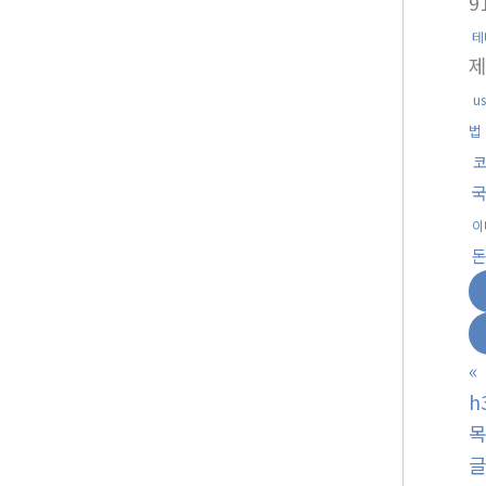
9
테
u
법
국
이
«
h