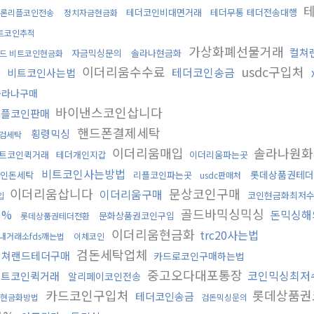
테
테더코인비대면거래
테더무통 테더전송대행
론리플코인전송
정치자금현금화
트코인추적
가상화폐선물거래
컬쳐
자금믹싱문의
솔라나현금화
드 비트코인현금화
곳
이더리움수수료
usdc구입처
테더코인송금
비트코인사는법
솔라나구매
바이낸스코인삽니다
리플코인판매
핸드폰결제세탁
횡령믹싱
검세탁
이더리움매입
솔라나원화
트코인퀵거래
테더개인지갑
이더리움파는곳
비트코인사는방법
롯데상품권테더
코인돈세탁
리플코인파는곳
usdc판매처
이더리움삽니다
문상코인구매
이더리움구매
코인현금화최저
입
골드바믹싱믹싱
1%
돈믹싱해
문화상품권코인구입
롯데상품권테더전환
이더리움현금화
trc20사는법
내거래소fds깨는법
이체코인
검돈세탁업체
컬쳐랜드테더구매
카드로코인구매하는법
중고오다대포통장
코인믹싱최저
비트코인퀵거래
알리페이코인전송
카드코인구입처
롯데상품권
테더코인송금
현금화방법
검돈믹싱문의