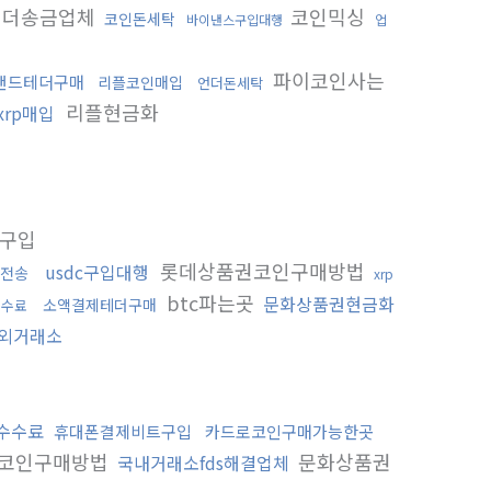
더송금업체
코인믹싱
코인돈세탁
바이낸스구입대행
업
파이코인사는
랜드테더구매
리플코인매입
언더돈세탁
리플현금화
xrp매입
구입
롯데상품권코인구매방법
usdc구입대행
전송
xrp
btc파는곳
문화상품권현금화
소액결제테더구매
수수료
외거래소
수수료
휴대폰결제비트구입
카드로코인구매가능한곳
코인구매방법
문화상품권
국내거래소fds해결업체