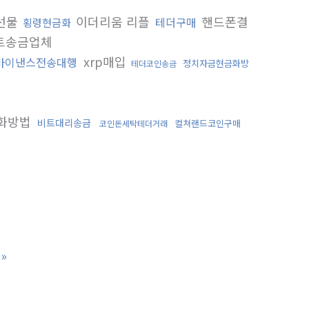
선물
이더리움 리플
핸드폰결
테더구매
횡령현금화
트송금업체
xrp매입
바이낸스전송대행
정치자금현금화방
테더코인송금
화방법
비트대리송금
컬쳐랜드코인구매
코인돈세탁테더거래
»