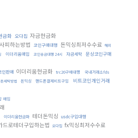
자금현금화
현금화
오다집
사피하는방법
돈믹싱최저수수료
코인구매대행
해외
문상코인구매
이더리움매입
자금세탁
싱
코인송금대행 24시
이더리움현금화
코인판매
trc20구매대행
국내거래소fds
비트코인개인거래
돈믹싱
핸드폰결제비트구입
돈세탁방법
갑 매입
래
테더돈믹싱
처
usdc구입대행
이더리움현금화
카드로테더구입하는법
fx믹싱최저수수료
오다집