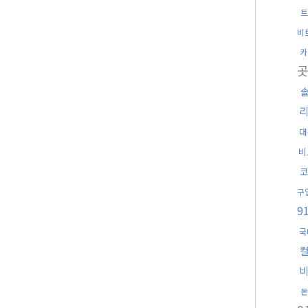
트
비
카
대
비
구
9
국
돈