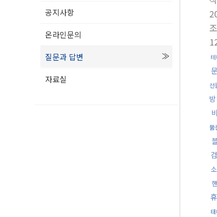
공지사항
2
온라인문의
1
질문과 답변
테
자료실
선
방
뚫
소
태