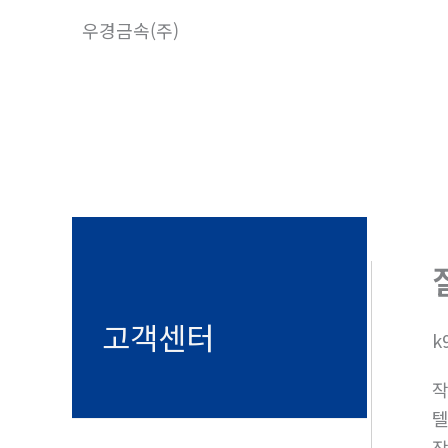
콘
우경금속(주)
텐
츠
로
건
너
뛰
기
고객센터
k
텔