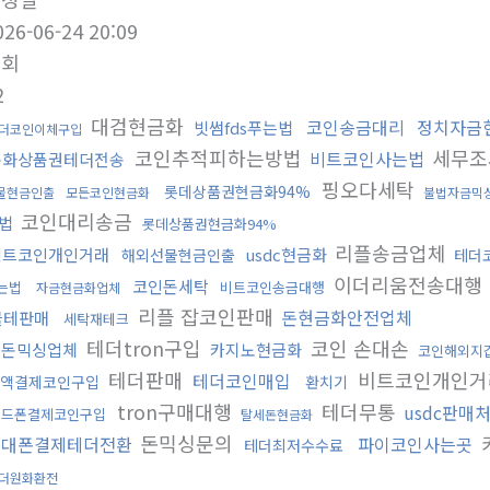
026-06-24 20:09
조회
2
대검현금화
코인송금대리
정치자금
빗썸fds푸는법
더코인이체구입
코인추적피하는방법
세무조
비트코인사는법
문화상품권테더전송
핑오다세탁
롯데상품권현금화94%
물현금인출
모든코인현금화
불법자금믹
코인대리송금
법
롯데상품권현금화94%
리플송금업체
비트코인개인거래
usdc현금화
해외선물현금인출
테더
이더리움전송대행
코인돈세탁
는법
비트코인송금대행
자금현금화업체
리플 잡코인판매
돈현금화안전업체
블테판매
세탁재테크
테더tron구입
코인 손대손
검돈믹싱업체
카지노현금화
코인해외지
테더판매
비트코인개인거
테더코인매입
액결제코인구입
환치기
tron구매대행
테더무통
usdc판매
핸드폰결제코인구입
탈세돈현금화
돈믹싱문의
휴대폰결제테더전환
파이코인사는곳
테더최저수수료
더원화환전