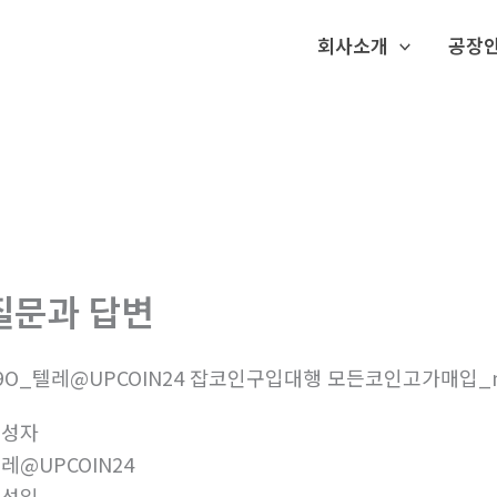
회사소개
공장
질문과 답변
9O_텔레@UPCOIN24 잡코인구입대행 모든코인고가매입_
작성자
레@UPCOIN24
작성일