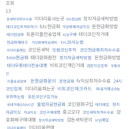
조회
13
이더리움사는곳
정치자금세탁방법
돈세탁최저수수료
btc현금화
btc현금화
돈현금화방법
테더코인추척피하기
가상화폐자금믹싱
트론리플전송업체
테더코인직거래
xrp구매
테더현금화
trc20사는법
현금화재테크
가상화폐자금세탁
코인돈세탁
빗썸코인추적
코인현금화최저수수료
이더리움매입
tron현금화
태더원화환전
돈현금화방법
정치자금세탁방법
비트코인개인거래
테더무통테더전송대행
검돈믹싱업체
무통코
인
돈현금화문의
fx믹싱최저수수료
24시
돈현금화
리플송금업체
이더리움파는곳
비트코인체크카드
코인업체
국내거래소fds
우회하는법
모든코인구입가능
코인원화구입
불법자금현금화
정치
테더매입
국내거래소fds시간
중고오다
암
자금믹싱
코인구매대행
코인세탁최저수수료
자금믹싱
호화폐구매대행
검돈세탁문의
xrp매입
정치자금세탁방법
이더리움판매
이더리움매입