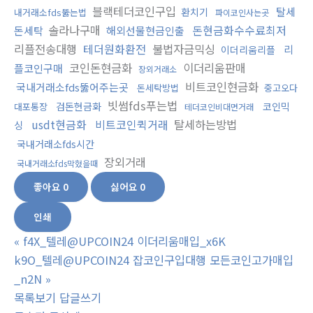
블랙테더코인구입
탈세
환치기
내거래소fds뚫는법
파이코인사는곳
솔라나구매
돈현금화수수료최저
돈세탁
해외선물현금인출
리플전송대행
테더원화환전
불법자금믹싱
리
이더리움리플
코인돈현금화
이더리움판매
플코인구매
장외거래소
비트코인현금화
국내거래소fds뚫어주는곳
돈세탁방법
중고오다
빗썸fds푸는법
검돈현금화
코인믹
대포통장
테더코인비대면거래
usdt현금화
비트코인퀵거래
탈세하는방법
싱
국내거래소fds시간
장외거래
국내거래소fds막혔을때
좋아요
0
싫어요
0
인쇄
«
f4X_텔레@UPCOIN24 이더리움매입_x6K
k9O_텔레@UPCOIN24 잡코인구입대행 모든코인고가매입
_n2N
»
목록보기
답글쓰기