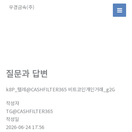
콘
우경금속(주)
텐
Mai
츠
로
Men
건
너
뛰
기
질문과 답변
k8P_텔레@CASHFILTER365 비트코인개인거래_g2G
작성자
TG@CASHFILTER365
작성일
2026-06-24 17:56