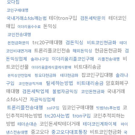
오다집
코인구매대행
테더tron구입
테더코인
국내거래소fds깨는법
검돈세탁문의
매입
돈믹싱
이더리움수수료
코인전송대행
trc20구매대행
검돈믹싱
비트코인현금화
돈현금화문의
테더
트론리플코인전송
현금돈현금화
검
해외돈믹싱
코인비대면거래
비
돈믹싱업체
이더리움리플코인구매
솔라나구입
리플전송대행
트코인선물
비트대리송금
이더리움클레식클레식판매
잡코인구입대행
솔라나
핑오다현금화
테더현금화
돈믹싱안전업체
탈세하는방법
비트대리송금
암호화폐구
구입
코인현금직거래
매대행
검돈세탁업체
국내거래
불법자금믹싱
코인돈현금화
소fds시간
자금믹싱업체
트론리플전송대행
밈코인구매대행
코
sol구입
빗썸fds푸는법
인추적피하는방법
trc20사는법
tron구입
코인추적피하는
방법
코인돈세탁테더거래
테더코인계좌이체
테더손대손
바이
중고오다
중고오다대포통장
비트코인현금화
낸스전송대행
국