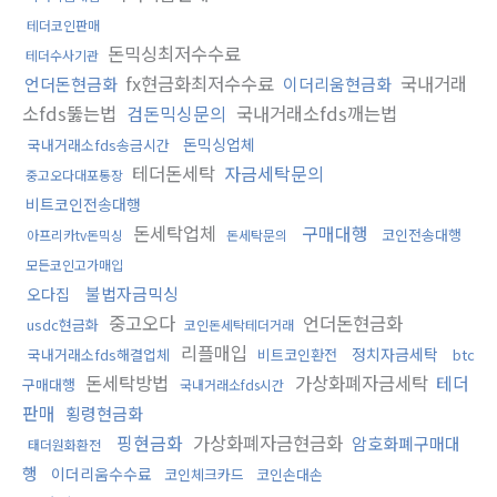
테더코인판매
돈믹싱최저수수료
테더수사기관
fx현금화최저수수료
국내거래
언더돈현금화
이더리움현금화
소fds뚫는법
검돈믹싱문의
국내거래소fds깨는법
돈믹싱업체
국내거래소fds송금시간
테더돈세탁
자금세탁문의
중고오다대포통장
비트코인전송대행
돈세탁업체
구매대행
코인전송대행
아프리카tv돈믹싱
돈세탁문의
모든코인고가매입
불법자금믹싱
오다집
중고오다
언더돈현금화
usdc현금화
코인돈세탁테더거래
리플매입
정치자금세탁
국내거래소fds해결업체
비트코인환전
btc
돈세탁방법
가상화폐자금세탁
테더
구매대행
국내거래소fds시간
판매
횡령현금화
핑현금화
가상화폐자금현금화
암호화폐구매대
태더원화환전
행
이더리움수수료
코인체크카드
코인손대손