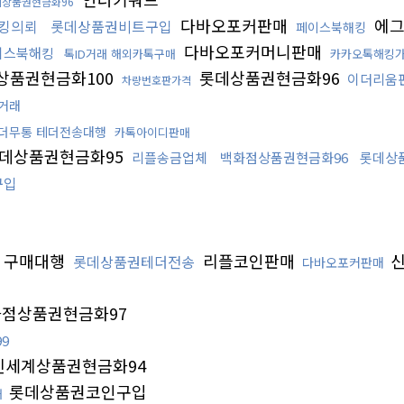
데상품권현금화96
다바오포커판매
에그
킹의뢰
롯데상품권비트구입
페이스북해킹
다바오포커머니판매
이스북해킹
톡ID거래 해외카톡구매
카카오톡해킹
상품권현금화100
롯데상품권현금화96
이더리움
차량번호판가격
거래
더무통 테더전송대행
카톡아이디판매
데상품권현금화95
리플송금업체
백화점상품권현금화96
롯데상
구입
 구매대행
리플코인판매
롯데상품권테더전송
다바오포커판매
점상품권현금화97
9
신세계상품권현금화94
롯데상품권코인구입
매