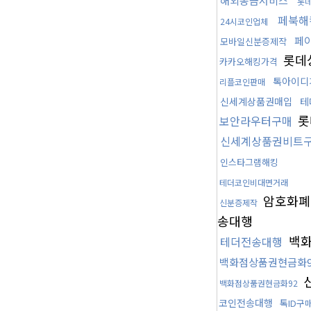
해외송금서비스
롯
페북해
24시코인업체
페
모바일신분증제작
롯데
카카오해킹가격
톡아이디
리플코인판매
신세계상품권매입
테
롯
보안라우터구매
신세계상품권비트
인스타그램해킹
테더코인비대면거래
암호화폐
신분증제작
송대행
백화
테더전송대행
백화점상품권현금화9
백화점상품권현금화92
코인전송대행
톡ID구