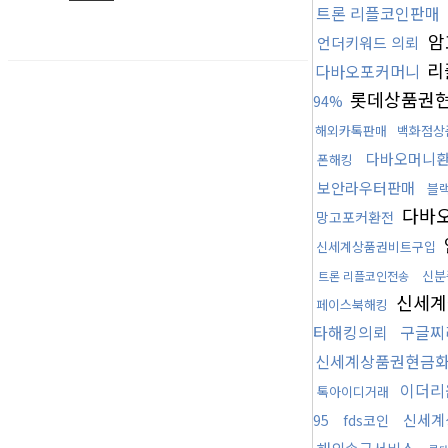
트론 리플코인판매
암
언더키워드 의뢰
리
다바오포커머니
롯데상품권현
94%
해외카톡판매
백화점상
다바오머니
폰해킹
보안라우터판매
블
다바
망고포커환전
신세계상품권비트구입
신분
트론 리플코인전송
신세계
페이스북해킹
타해킹의뢰
구글찌
신세계상품권현금화
이더리
톡아이디거래
신세계
95
fds코인