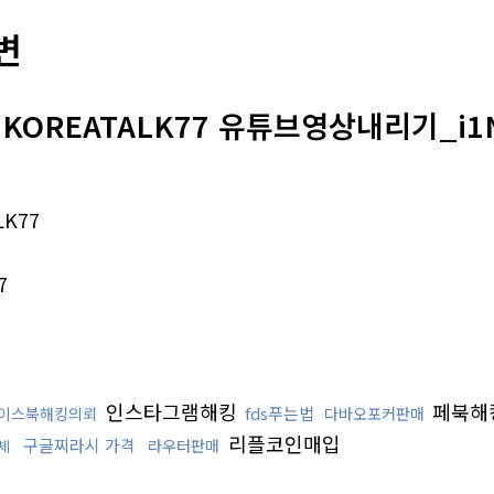
변
KOREATALK77 유튜브영상내리기_i1
K77
7
인스타그램해킹
페북해
fds푸는법
이스북해킹의뢰
다바오포커판매
리플코인매입
구글찌라시 가격
라우터판매
체