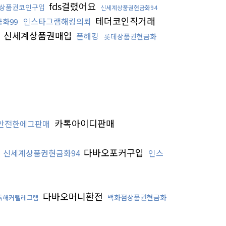
fds걸렸어요
상품권코인구입
신세계상품권현금화94
테더코인직거래
인스타그램해킹의뢰
화99
신세계상품권매입
폰해킹
롯데상품권현금화
카톡아이디판매
안전한에그판매
다바오포커구입
신세계상품권현금화94
인스
다바오머니환전
백화점상품권현금화
톡해커텔레그램