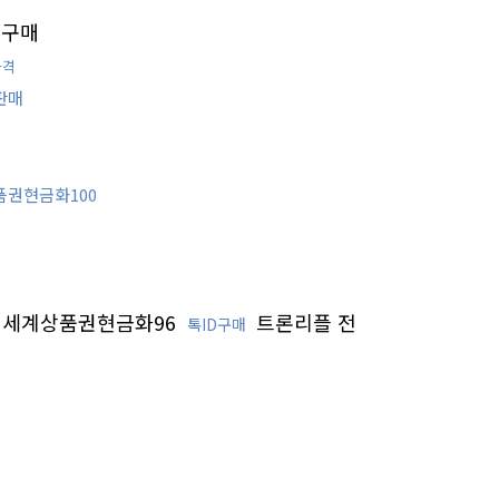
구매
가격
판매
품권현금화100
신세계상품권현금화96
트론리플 전
톡ID구매