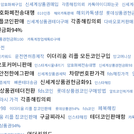
신세계상품권매입
각종해킹의뢰
카톡아이디파는곳
신세계
암호화폐구입
호화폐전송대행
해외카톡생성
롯데상품권현금
010인증
해외카톡판매
플코인판매
각종해킹의뢰
신세계상품권테더구매
다바오포커판매
금화94%
품권현금화100
카톡계정업체톡ID구매
환전
이더리움 리플 모든코인구입
운전면허증제작
랙키워드
망고머니상
오포커머니판매
암호화폐전송대행
인스타게시물내리기
신세계상품권현금화98
안전한에그판매
차량번호판가격
fds해킹가격
신세계상품권세탁
신세계상품권현금화91
빠른테더송금
증제작
인스타해킹
상품권테더전환
fds코인
롯데상품권코인구매방법
알트코인퀵거래
각종해킹의뢰
라시 가격
98
페북해킹
이더리움 리플 잡코인판매
롯데상품권94%
fds코인
구글찌라시
테더코인판매함
움 리플 잡코인판매
인스타해킹
카
상품권94%
언더키워드