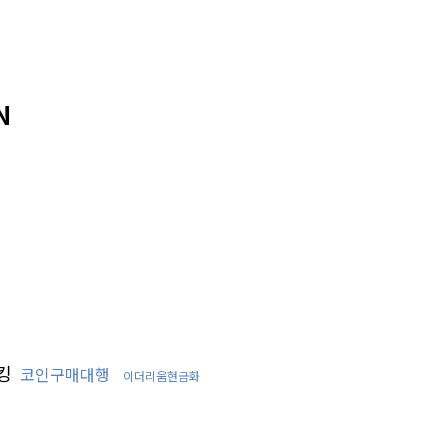
N
킹
코인구매대행
이더리움현금화