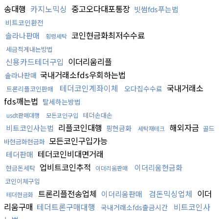
송대행
카지노믹싱
중고오다대포통장
빗썸fds푸는법
비트코인환전
코인현금화최저수수료
솔라나판매
횡령세탁
세금적게내는방법
신용카드테더구입
이더리움리플
국내거래소fds우회하는법
솔라나판매
테더코인계좌이체
국내거래소
오다집수수료
트론리플코인판매
fds깨는법
탈세하는방법
테더손대손
usdt판매대행
모든코인구입
리플코인대행
해외자금
비트코인사는법
핑현금화
골드
세탁재테크
모든코인구입가능
바현금화현금화
테더코인비대면거래
테더판매
업비트코인추적
이더리움현금화
현금돈세탁
이더리움판매
코인이체구입
트론리플전송업체
검돈믹싱업체
이더
이더리움판매
테더현금화
리움구매
테더트론구매대행
비트코인사
국내거래소fds출금시간