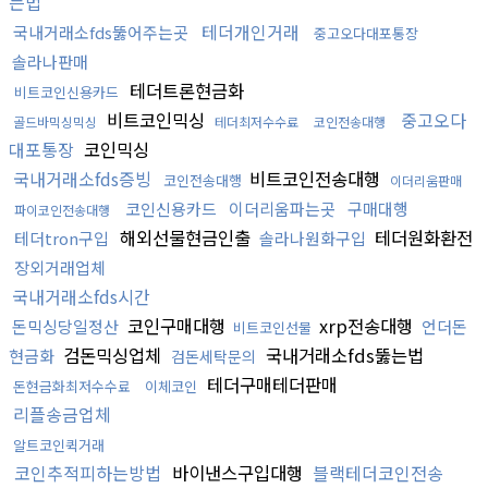
는법
테더개인거래
국내거래소fds뚫어주는곳
중고오다대포통장
솔라나판매
테더트론현금화
비트코인신용카드
비트코인믹싱
중고오다
골드바믹싱믹싱
테더최저수수료
코인전송대행
대포통장
코인믹싱
국내거래소fds증빙
비트코인전송대행
코인전송대행
이더리움판매
코인신용카드
이더리움파는곳
구매대행
파이코인전송대행
해외선물현금인출
테더원화환전
테더tron구입
솔라나원화구입
장외거래업체
국내거래소fds시간
코인구매대행
xrp전송대행
돈믹싱당일정산
언더돈
비트코인선물
검돈믹싱업체
국내거래소fds뚫는법
현금화
검돈세탁문의
테더구매테더판매
돈현금화최저수수료
이체코인
리플송금업체
알트코인퀵거래
코인추적피하는방법
바이낸스구입대행
블랙테더코인전송