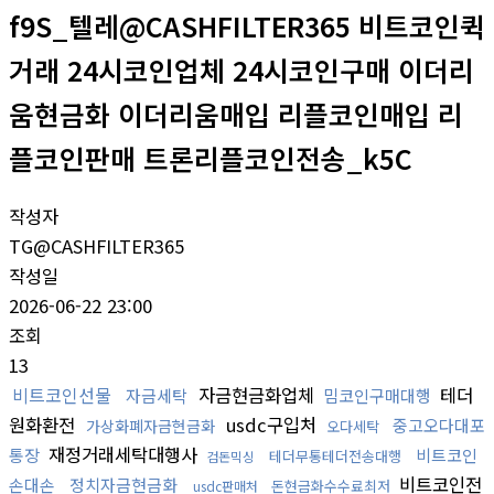
f9S_텔레@CASHFILTER365 비트코인퀵
거래 24시코인업체 24시코인구매 이더리
움현금화 이더리움매입 리플코인매입 리
플코인판매 트론리플코인전송_k5C
작성자
TG@CASHFILTER365
작성일
2026-06-22 23:00
조회
13
비트코인선물
자금현금화업체
테더
자금세탁
밈코인구매대행
원화환전
usdc구입처
중고오다대포
가상화폐자금현금화
오다세탁
재정거래세탁대행사
통장
비트코인
테더무통테더전송대행
검돈믹싱
비트코인전
손대손
정치자금현금화
돈현금화수수료최저
usdc판매처