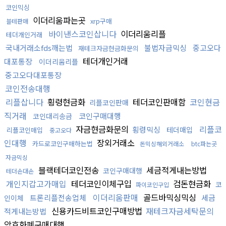
코인믹싱
이더리움파는곳
xrp구매
블테판매
바이낸스코인삽니다
이더리움리플
테더개인거래
국내거래소fds깨는법
불법자금믹싱
중고오다
재테크자금현금화문의
테더개인거래
대포통장
이더리움리플
중고오다대포통장
코인전송대행
리플삽니다
횡령현금화
테더코인판매함
코인현금
리플코인판매
직거래
코인구매대행
코인대리송금
자금현금화문의
리플코
횡령믹싱
테더매입
리플코인매입
중고오다
인대행
장외거래소
카드로코인구매하는법
돈믹싱해외거래소
btc파는곳
자금믹싱
블랙테더코인전송
세금적게내는방법
코인구매대행
테더손대손
개인지갑고가매입
테더코인이체구입
검돈현금화
코
파이코인구입
이더리움판매
골드바믹싱믹싱
트론리플전송업체
세금
인이체
신용카드비트코인구매방법
재테크자금세탁문의
적게내는방법
암호화폐구매대행