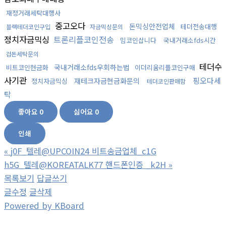
재정거래세탁대행사
중고오다
돈믹싱안전업체
테더전송대행
블랙테더코인구입
자금믹싱문의
정치자금믹싱
트론리플코인전송
밈코인삽니다
국내거래소fds시간
검돈세탁문의
테더수
국내거래소fds우회하는법
비트코인현금화
이더리움리플코인구매
사기관
핑오다세
재테크자금현금화문의
정치자금믹싱
테더코인판매함
탁
좋아요
0
싫어요
0
인쇄
«
j0F_텔레@UPCOIN24 비트송금업체_c1G
h5G_텔레@KOREATALK77 핸드폰인증 _k2H
»
목록보기
답글쓰기
글수정
글삭제
Powered by KBoard