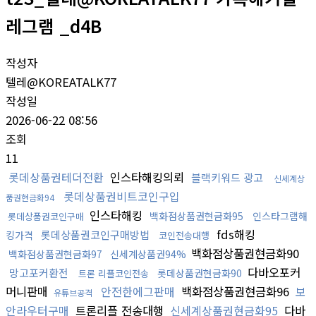
레그램 _d4B
작성자
텔레@KOREATALK77
작성일
2026-06-22 08:56
조회
11
롯데상품권테더전환
인스타해킹의뢰
블랙키워드 광고
신세계상
롯데상품권비트코인구입
품권현금화94
인스타해킹
백화점상품권현금화95
인스타그램해
롯데상품권코인구매
fds해킹
롯데상품권코인구매방법
킹가격
코인전송대행
백화점상품권현금화90
백화점상품권현금화97
신세계상품권94%
다바오포커
망고포커환전
롯데상품권현금화90
트론 리플코인전송
머니판매
안전한에그판매
백화점상품권현금화96
보
유튜브공격
안라우터구매
트론리플 전송대행
신세계상품권현금화95
다바