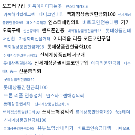
오포커구입
카톡아이디파는곳
인스타해킹의뢰
백화점상품권현금화100
테더코인매입
카톡해커텔레그램
신세계상
인스타해킹의뢰
비트코인전송대행
카카
품권현금화95
페이스북해킹
오톡구매
핸드폰인증
롯데상품권테
신분증의뢰
백화점상품권현금화95
이더리움 리플 모든코인구입
더전환
가상화폐선물거래
롯데상품권현금화100
백화점상품권현금화98
신세계상품권테더구매
신세계상품권현금화92
신세계상품권비트코인구입
이더리움현금화
롯데상품권94%
빠른
신분증의뢰
테더송금
롯데상품권현금화90
롯데상품권현금화100
트론 리플 전송업체
인스타그램해킹의뢰
롯데상품권세탁
신세계상품권현금화94
쓰레드해킹의뢰
fds테더
롯데상품권현금화99
백화점상품권현금화93
신세계상품권현금화100
유튜브영상내리기
비트코인송금대행
다바오포
롯데상품권현금화95