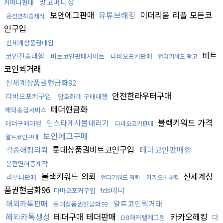
망고머니상
커머니판매
보안에그판매
유튜브해킹
이더리움 리플 모든코
운전면허증제작
인구입
신세계상품권매입
비트
코인전송대행
비트코인판매사이트
다바오포커판매
언더키워드 광고
코인퀵거래
신세계상품권현금화92
안전한라우터구매
다바오포커구입
암호화폐 구매대행
테더현금화
해외송금서비스
블랙키워드 가격
인스타게시물내리기
테더구매대행
다바오포커판매
보안에그구매
알트코인구매
롯데상품권비트코인구입
테더코인판매함
각종해킹의뢰
운전면허증제작
블랙키워드 의뢰
신세계상
라우터판매
언더키워드 의뢰
카카오톡해킹
품권현금화96
fds테더
다바오포커구입
해외카톡판매
알트코인퀵거래
롯데상품권현금화93
해외카톡생성
테더구매 테더판매
카카오해킹
다
DB해커텔레그램