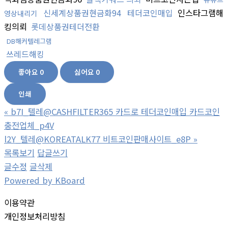
신세계상품권현금화94
테더코인매입
인스타그램해
영상내리기
킹의뢰
롯데상품권테더전환
DB해커텔레그램
쓰레드해킹
좋아요
0
싫어요
0
인쇄
«
b7I_텔레@CASHFILTER365 카드로 테더코인매입 카드코인
충전업체_p4V
l2Y_텔레@KOREATALK77 비트코인판매사이트_e8P
»
목록보기
답글쓰기
글수정
글삭제
Powered by KBoard
이용약관
개인정보처리방침