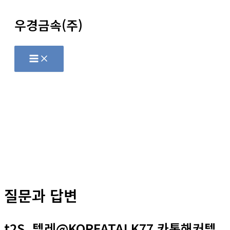
콘
우경금속(주)
텐
츠
로
Main
Menu
건
너
뛰
기
질문과 답변
t2S_텔레@KOREATALK77 카톡해커텔