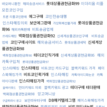
롯데상품권현금화99
이더리움 리플
바오머니환전
해외송금서비스
모든코인구입
에그구매
코인전송대행
트론 리플코인판매
인스타해킹의뢰
보안에그판매
롯데상품권현금
가상화폐선물거래
화96
비트송금업체
해외카톡판매
백화점상품권현금화92
신세계상품권코인구매
비트송금
쓰레드해킹
코인구매사이트
해외송금서비스
신세계상
업체
롯데상품권세탁
품권현금화98
테더코인직거래
해외
신세계상품권현금화95
백화점상품권현금화90
카톡구입처
롯데상품권현금화97
인스타해킹
인스타해킹
비트코인 카드구입
블랙키워드 가격
페이
비트코인퀵거래
인스타해킹
스북해킹가격
카톡
카톡아이디파는곳
인스타해킹가격
아이디판매
백화점상품권현금화92
테더구매 테더판매
블랙키워드 광고
언더키워드 의뢰
블랙키워드
망고머니상
백화점상품권현금화98
DB해커텔레그램
페이스북해킹가격
보안라우터구매
구글찌라시 광고
백화점상품권현금화96
블랙키워드 의뢰
비트코인사는법
유튜브