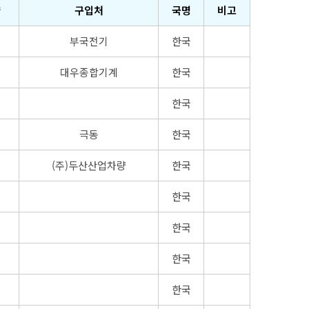
량
구입처
국명
비고
부국전기
한국
대우종합기계
한국
한국
극동
한국
(주)두산산업차량
한국
한국
한국
한국
한국