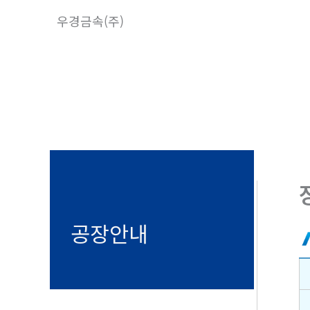
콘
우경금속(주)
텐
츠
로
건
너
뛰
기
공장안내