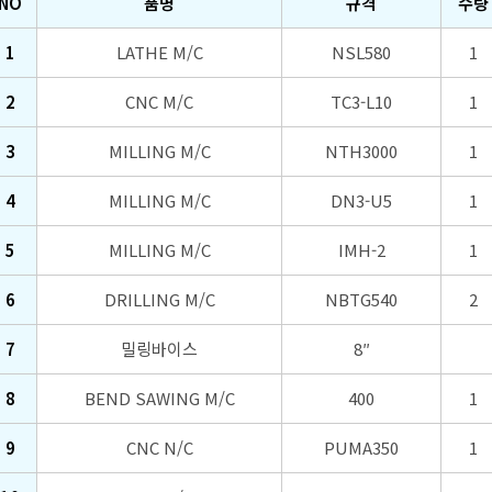
NO
품명
규격
수량
1
LATHE M/C
NSL580
1
2
CNC M/C
TC3-L10
1
3
MILLING M/C
NTH3000
1
4
MILLING M/C
DN3-U5
1
5
MILLING M/C
IMH-2
1
6
DRILLING M/C
NBTG540
2
7
밀링바이스
8″
8
BEND SAWING M/C
400
1
9
CNC N/C
PUMA350
1