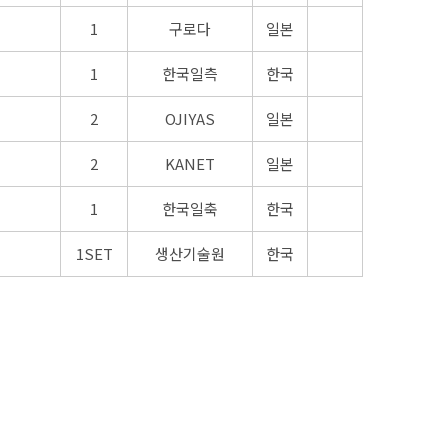
1
구로다
일본
1
한국일측
한국
2
OJIYAS
일본
2
KANET
일본
1
한국일축
한국
1SET
생산기술원
한국