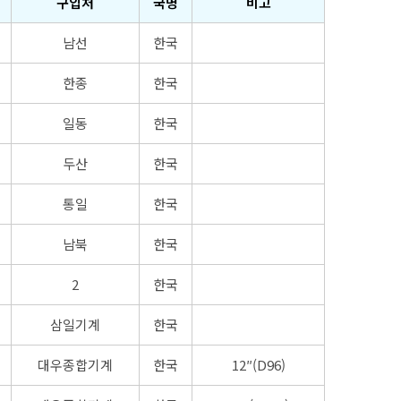
구입처
국명
비고
남선
한국
한종
한국
일동
한국
두산
한국
통일
한국
남북
한국
2
한국
삼일기계
한국
대우종합기계
한국
12″(D96)