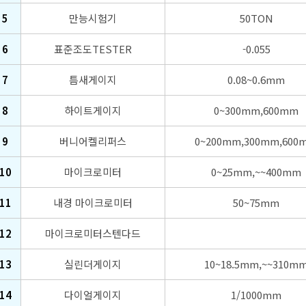
5
만능시험기
50TON
6
표준조도TESTER
-0.055
7
틈새게이지
0.08~0.6mm
8
하이트게이지
0~300mm,600mm
9
버니어켈리퍼스
0~200mm,300mm,600
10
마이크로미터
0~25mm,~~400mm
11
내경 마이크로미터
50~75mm
12
마이크로미터스텐다드
13
실린더게이지
10~18.5mm,~~310m
14
다이얼게이지
1/1000mm