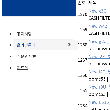
번호
제목
New
x3G_
1270
CASHFILT
New
w4Z_
1269
CASHFILT
공지사항
New
g2Z
1268
온라인문의
bitcoinsyri
New
i2Z
질문과 답변
1267
bitcoinsyri
자료실
New
l4C_
1266
bpmc55
|
New
r9U_
1265
bpmc55
|
New
E616
1264
tetherzon