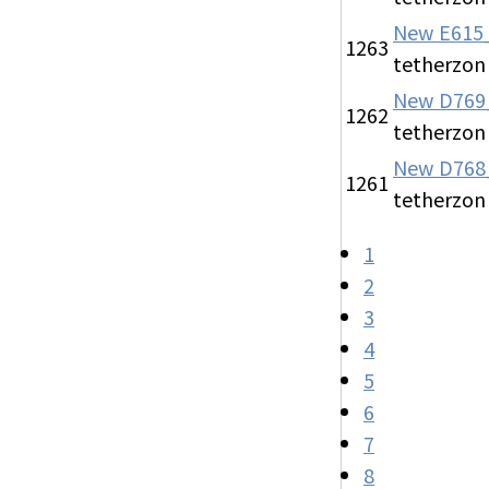
New
E61
1263
tetherzon
New
D769
1262
tetherzon
New
D76
1261
tetherzon
1
2
3
4
5
6
7
8