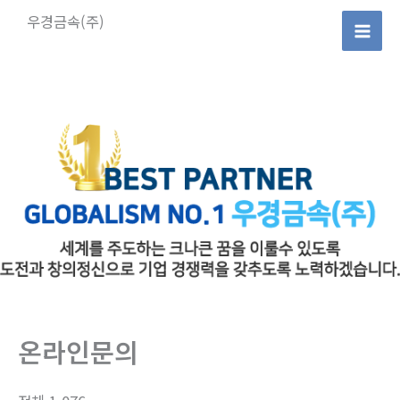
콘
우경금속(주)
텐
Mai
츠
로
Men
건
너
뛰
기
온라인문의