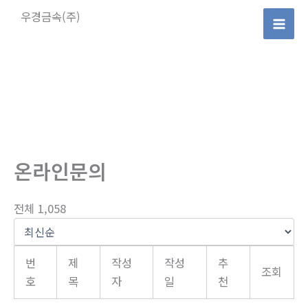
콘
우경금속(주)
텐
Mai
츠
로
Men
건
너
뛰
기
온라인문의
전체 1,058
번
제
작성
작성
추
조회
호
목
자
일
천