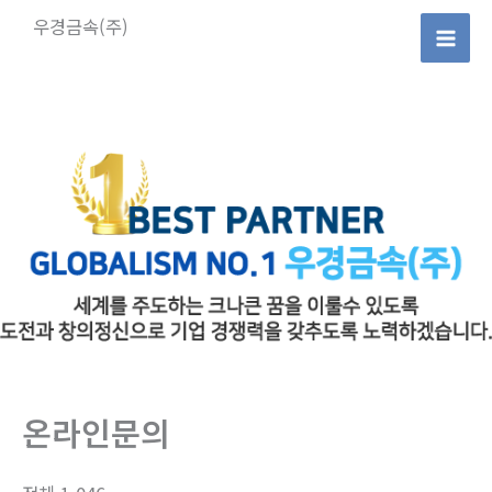
콘
우경금속(주)
텐
Mai
츠
로
Men
건
너
뛰
기
온라인문의