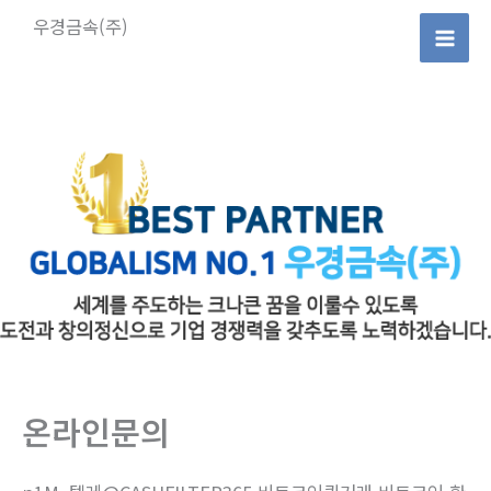
콘
우경금속(주)
텐
Mai
츠
로
Men
건
너
뛰
기
온라인문의