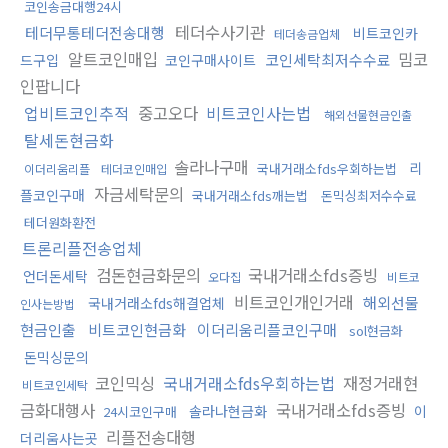
코인송금대행24시
테더수사기관
테더무통테더전송대행
비트코인카
테더송금업체
알트코인매입
밈코
코인세탁최저수수료
드구입
코인구매사이트
인팝니다
업비트코인추적
중고오다
비트코인사는법
해외선물현금인출
탈세돈현금화
솔라나구매
리
국내거래소fds우회하는법
이더리움리플
테더코인매입
자금세탁문의
플코인구매
국내거래소fds깨는법
돈믹싱최저수수료
테더원화환전
트론리플전송업체
검돈현금화문의
국내거래소fds증빙
언더돈세탁
오다집
비트코
비트코인개인거래
해외선물
국내거래소fds해결업체
인사는방법
현금인출
비트코인현금화
이더리움리플코인구매
sol현금화
돈믹싱문의
코인믹싱
국내거래소fds우회하는법
재정거래현
비트코인세탁
금화대행사
국내거래소fds증빙
솔라나현금화
이
24시코인구매
리플전송대행
더리움사는곳