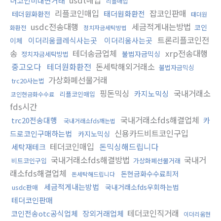
더코인비대면거래
리플매입
리플코인매입
잡코인판매
태더원화환전
테더원화환전
태더원
usdc전송대행
세금적게내는방법
코인
화환전
정치자금세탁방법
트론리플코인전
이더리움클레식사는곳
이더리움사는곳
이체
송
테더송금업체
xrp전송대행
불법자금믹싱
정치자금세탁방법
중고오다
테더원화환전
돈세탁해외거래소
불법자금믹싱
가상화폐선물거래
trc20사는법
핑돈믹싱
국내거래소
카지노믹싱
리플코인매입
코인현금화수수료
fds시간
국내거래소fds해결업체
trc20전송대행
카
국내거래소fds깨는법
신용카드비트코인구입
드로코인구매하는법
카지노믹싱
테더코인매입
돈믹싱해드립니다
세탁재테크
국내거래소fds해결방법
국내거
비트코인구입
가상화폐선물거래
래소fds해결업체
돈현금화수수료최저
돈세탁해드립니다
세금적게내는방법
국내거래소fds우회하는법
usdc판매
테더코인판매
테더코인직거래
코인전송otc공식업체
장외거래업체
이더리움현