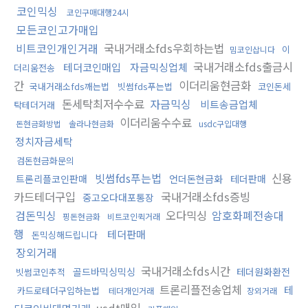
코인믹싱
코인구매대행24시
모든코인고가매입
비트코인개인거래
국내거래소fds우회하는법
이
밈코인삽니다
국내거래소fds출금시
테더코인매입
자금믹싱업체
더리움전송
간
이더리움현금화
국내거래소fds깨는법
빗썸fds푸는법
코인돈세
돈세탁최저수수료
자금믹싱
비트송금업체
탁테더거래
이더리움수수료
돈현금화방법
솔라나현금화
usdc구입대행
정치자금세탁
검돈현금화문의
빗썸fds푸는법
신용
트론리플코인판매
언더돈현금화
테더판매
카드테더구입
국내거래소fds증빙
중고오다대포통장
검돈믹싱
오다믹싱
암호화폐전송대
핑돈현금화
비트코인퀵거래
행
테더판매
돈믹싱해드립니다
장외거래
국내거래소fds시간
골드바믹싱믹싱
테더원화환전
빗썸코인추적
트론리플전송업체
테
카드로테더구입하는법
테더개인거래
장외거래
usdt매입