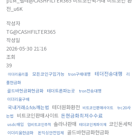
p1M_텔레@CASHFILTER365 비트코인퀵거래 비트코인 환
전_u6K
작성자
TG@CASHFILTER365
작성일
2026-05-30 21:16
조회
39
테더전송대행
모든코인구입가능
tron구매대행
리
이더리움리플
플현금화
골드바현금화현금화
테더트론파는곳
tron전송대행
이더리움구매
테더원화환전
국내거래소fds깨는법
trc20사
비트코인판매사이트
비트코인판매사이트
돈현금화최저수수료
는법
솔라나판매
코인돈세탁
usdc매입
업비트코인추적
테더코인계좌이체
골드바현금화현금화
이더리움현금화
돈믹싱안전업체