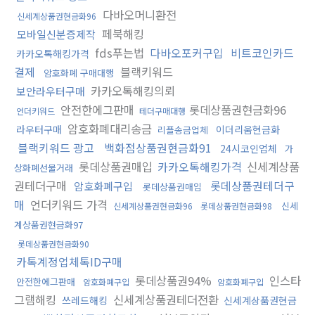
다바오머니환전
신세계상품권현금화96
페북해킹
모바일신분증제작
fds푸는법
다바오포커구입
비트코인카드
카카오톡해킹가격
결제
블랙키워드
암호화폐 구매대행
카카오톡해킹의뢰
보안라우터구매
안전한에그판매
롯데상품권현금화96
언더키워드
테더구매대행
암호화폐대리송금
라우터구매
이더리움현금화
리플송금업체
블랙키워드 광고
백화점상품권현금화91
24시코인업체
가
롯데상품권매입
카카오톡해킹가격
신세계상품
상화폐선물거래
권테더구매
롯데상품권테더구
암호화폐구입
롯데상품권매입
매
언더키워드 가격
신세
신세계상품권현금화96
롯데상품권현금화98
계상품권현금화97
롯데상품권현금화90
카톡계정업체톡ID구매
롯데상품권94%
인스타
안전한에그판매
암호화폐구입
암호화폐구입
그램해킹
신세계상품권테더전환
쓰레드해킹
신세계상품권현금