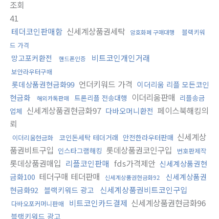
조회
41
테더코인판매함
신세계상품권세탁
블랙키워
암호화폐 구매대행
드 가격
비트코인개인거래
망고포커환전
핸드폰인증
보안라우터구매
언더키워드 가격
롯데상품권현금화99
이더리움 리플 모든코인
이더리움판매
현금화
트론리플 전송대행
리플송금
해외카톡판매
신세계상품권현금화97
페이스북해킹의
다바오머니환전
업체
뢰
신세계상
코인돈세탁 테더거래
안전한라우터판매
이더리움현금화
품권비트구입
롯데상품권코인구입
인스타그램해킹
번호판제작
롯데상품권매입
리플코인판매
fds가격제안
신세계상품권현
테더구매 테더판매
금화100
신세계상품권
신세계상품권현금화92
신세계상품권비트코인구입
현금화92
블랙키워드 광고
비트코인카드결제
신세계상품권현금화96
다바오포커머니판매
블랙키워드 광고