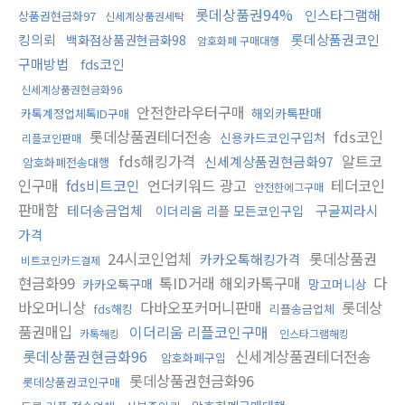
롯데상품권94%
인스타그램해
상품권현금화97
신세계상품권세탁
킹의뢰
롯데상품권코인
백화점상품권현금화98
암호화폐 구매대행
구매방법
fds코인
신세계상품권현금화96
안전한라우터구매
해외카톡판매
카톡계정업체톡ID구매
롯데상품권테더전송
fds코인
신용카드코인구입처
리플코인판매
fds해킹가격
알트코
신세계상품권현금화97
암호화폐전송대행
인구매
fds비트코인
언더키워드 광고
테더코인
안전한에그구매
판매함
테더송금업체
구글찌라시
이더리움 리플 모든코인구입
가격
24시코인업체
롯데상품권
카카오톡해킹가격
비트코인카드결제
현금화99
톡ID거래 해외카톡구매
다
카카오톡구매
망고머니상
바오머니상
다바오포커머니판매
롯데상
fds해킹
리플송금업체
품권매입
이더리움 리플코인구매
카톡해킹
인스타그램해킹
롯데상품권현금화96
신세계상품권테더전송
암호화폐구입
롯데상품권현금화96
롯데상품권코인구매