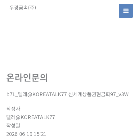
콘
우경금속(주)
텐
Mai
츠
로
Men
건
너
뛰
기
온라인문의
b7L_텔레@KOREATALK77 신세계상품권현금화97_v3W
작성자
텔레@KOREATALK77
작성일
2026-06-19 15:21