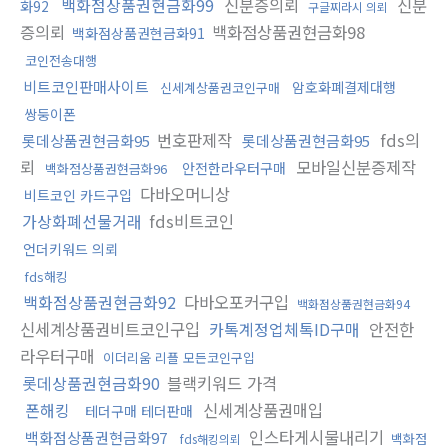
백화점상품권현금화99
신분증의뢰
신분
화92
구글찌라시 의뢰
증의뢰
백화점상품권현금화98
백화점상품권현금화91
코인전송대행
비트코인판매사이트
암호화폐결제대행
신세계상품권코인구매
쌍둥이폰
번호판제작
fds의
롯데상품권현금화95
롯데상품권현금화95
뢰
모바일신분증제작
안전한라우터구매
백화점상품권현금화96
다바오머니상
비트코인 카드구입
가상화폐선물거래
fds비트코인
언더키워드 의뢰
fds해킹
백화점상품권현금화92
다바오포커구입
백화점상품권현금화94
신세계상품권비트코인구입
카톡계정업체톡ID구매
안전한
라우터구매
이더리움 리플 모든코인구입
롯데상품권현금화90
블랙키워드 가격
폰해킹
신세계상품권매입
테더구매 테더판매
인스타게시물내리기
백화점상품권현금화97
백화점
fds해킹의뢰