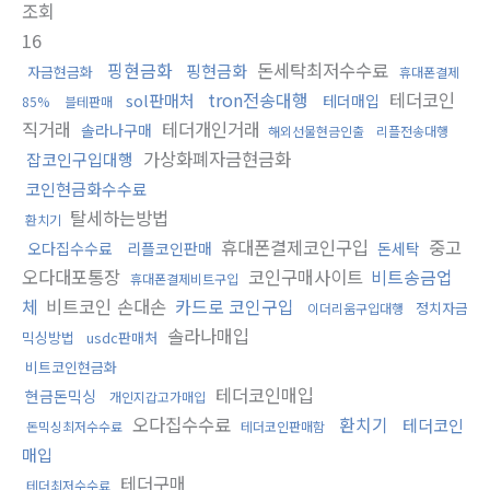
조회
16
핑현금화
돈세탁최저수수료
핑현금화
자금현금화
휴대폰결제
tron전송대행
테더코인
sol판매처
테더매입
85%
블테판매
직거래
테더개인거래
솔라나구매
해외선물현금인출
리플전송대행
가상화폐자금현금화
잡코인구입대행
코인현금화수수료
탈세하는방법
환치기
휴대폰결제코인구입
중고
오다집수수료
리플코인판매
돈세탁
오다대포통장
코인구매사이트
비트송금업
휴대폰결제비트구입
체
비트코인 손대손
카드로 코인구입
정치자금
이더리움구입대행
솔라나매입
믹싱방법
usdc판매처
비트코인현금화
테더코인매입
현금돈믹싱
개인지갑고가매입
오다집수수료
환치기
테더코인
돈믹싱최저수수료
테더코인판매함
매입
테더구매
테더최저수수료