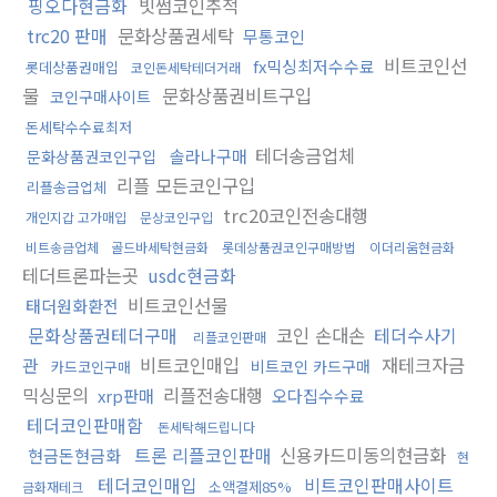
핑오다현금화
빗썸코인추적
trc20 판매
문화상품권세탁
무통코인
비트코인선
fx믹싱최저수수료
롯데상품권매입
코인돈세탁테더거래
물
문화상품권비트구입
코인구매사이트
돈세탁수수료최저
테더송금업체
솔라나구매
문화상품권코인구입
리플 모든코인구입
리플송금업체
trc20코인전송대행
개인지갑 고가매입
문상코인구입
비트송금업체
골드바세탁현금화
롯데상품권코인구매방법
이더리움현금화
테더트론파는곳
usdc현금화
비트코인선물
태더원화환전
문화상품권테더구매
코인 손대손
테더수사기
리플코인판매
관
비트코인매입
재테크자금
비트코인 카드구매
카드코인구매
믹싱문의
리플전송대행
xrp판매
오다집수수료
테더코인판매함
돈세탁해드립니다
트론 리플코인판매
신용카드미동의현금화
현금돈현금화
현
테더코인매입
비트코인판매사이트
소액결제85%
금화재테크