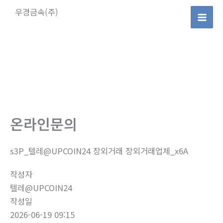
콘
우경금속(주)
텐
Mai
츠
로
Men
건
너
뛰
기
온라인문의
s3P_텔레@UPCOIN24 장외거래 장외거래업체_x6A
작성자
텔레@UPCOIN24
작성일
2026-06-19 09:15