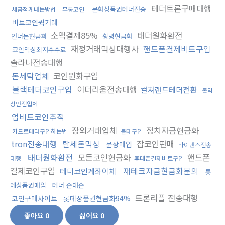
테더트론구매대행
문화상품권테더전송
세금적게내는방법
무통코인
비트코인퀵거래
소액결제85%
태더원화환전
언더돈현금화
횡령현금화
재정거래믹싱대행사
핸드폰결제비트구입
코인믹싱최저수수료
솔라나전송대행
돈세탁업체
코인원화구입
블랙테더코인구입
이더리움전송대행
컬쳐랜드테더전환
돈믹
싱안전업체
업비트코인추적
장외거래업체
정치자금현금화
카드로테더구입하는법
블테구입
tron전송대행
탈세돈믹싱
잡코인판매
문상매입
바이낸스전송
태더원화환전
모든코인현금화
핸드폰
대행
휴대폰결제비트구입
결제코인구입
재테크자금현금화문의
테더코인계좌이체
롯
데상품권매입
테더 손대손
트론리플 전송대행
코인구매사이트
롯데상품권현금화94%
좋아요
0
싫어요
0