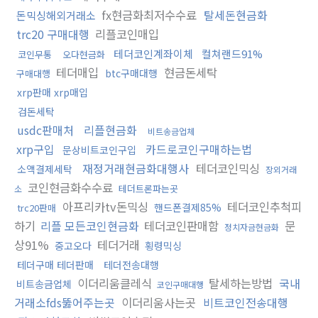
fx현금화최저수수료
탈세돈현금화
돈믹싱해외거래소
trc20 구매대행
리플코인매입
테더코인계좌이체
컬쳐랜드91%
코인무통
오다현금화
테더매입
현금돈세탁
btc구매대행
구매대행
xrp판매 xrp매입
검돈세탁
usdc판매처
리플현금화
비트송금업체
xrp구입
카드로코인구매하는법
문상비트코인구입
재정거래현금화대행사
테더코인믹싱
소액결제세탁
장외거래
코인현금화수수료
테더트론파는곳
소
아프리카tv돈믹싱
테더코인추척피
핸드폰결제85%
trc20판매
하기
리플 모든코인현금화
테더코인판매함
문
정치자금현금화
상91%
테더거래
중고오다
횡령믹싱
테더구매 테더판매
테더전송대행
이더리움클레식
탈세하는방법
국내
비트송금업체
코인구매대행
거래소fds뚫어주는곳
이더리움사는곳
비트코인전송대행