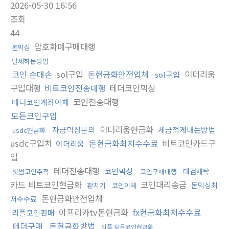
2026-05-30 16:56
조회
44
암호화폐구매대행
돈믹싱
탈세하는방법
코인 손대손
sol구입
돈현금화안전업체
이더리움
sol구입
구입대행
비트코인전송대행
테더코인믹싱
코인전송대행
테더코인계좌이체
모든코인구입
이더리움현금화
자금믹싱문의
세금적게내는방법
usdc현금화
usdc구입처
돈현금화최저수수료
비트코인카드구
이더리움
입
테더전송대행
코인믹싱
대검세탁
빗썸코인추적
코인구매대행
카드 비트코인현금화
코인대리송금
돈믹싱최
환치기
코인이체
돈현금화안전업체
저수수료
아프리카tv돈현금화
fx현금화최저수수료
리플코인판매
테더구매
돈현금화방법
리플 모든코인현금화