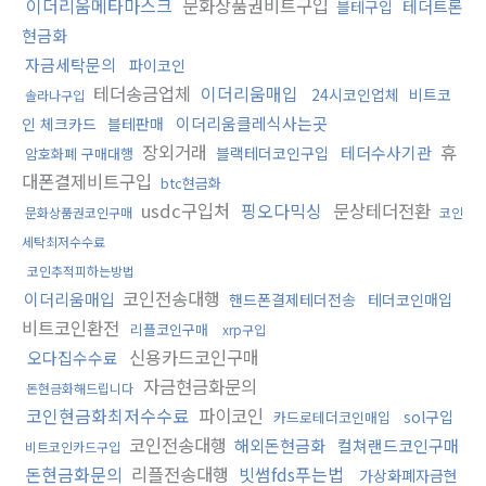
이더리움메타마스크
문화상품권비트구입
테더트론
블테구입
현금화
자금세탁문의
파이코인
테더송금업체
이더리움매입
24시코인업체
비트코
솔라나구입
이더리움클레식사는곳
인 체크카드
블테판매
장외거래
휴
테더수사기관
블랙테더코인구입
암호화폐 구매대행
대폰결제비트구입
btc현금화
usdc구입처
핑오다믹싱
문상테더전환
문화상품권코인구매
코인
세탁최저수수료
코인추적피하는방법
코인전송대행
이더리움매입
핸드폰결제테더전송
테더코인매입
비트코인환전
리플코인구매
xrp구입
신용카드코인구매
오다집수수료
자금현금화문의
돈현금화해드립니다
코인현금화최저수수료
파이코인
sol구입
카드로테더코인매입
코인전송대행
해외돈현금화
컬쳐랜드코인구매
비트코인카드구입
돈현금화문의
리플전송대행
빗썸fds푸는법
가상화폐자금현