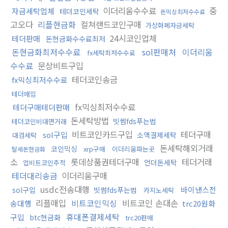
이더리움수수료
중
자금세탁업체
테더코인세탁
돈믹싱최저수수료
고오다
리플현금화
컬쳐랜드코인구매
가상화폐자금세탁
24시코인업체
테더판매
돈현금화수수료최저
돈현금화최저수수료
sol판매처
이더리움
fx세탁최저수수료
수수료
문상비트구입
테더코인송금
fx믹싱최저수수료
테더매입
fx믹싱최저수수료
테더구매테더판매
돈세탁방법
빗썸fds푸는법
테더코인비대면거래
비트코인카드구입
테더구매
sol구입
소액결제세탁
대검세탁
돈세탁해외거래
코인믹싱
xrp구매
이더리움파는곳
탈세돈현금화
소
롯데상품권테더구매
테더거래
언더돈세탁
업비트코인추적
테더대리송금
이더리움구매
usdc전송대행
바이낸스전
sol구입
빗썸fds푸는법
카지노세탁
리플매입
비트코인믹싱
비트코인 손대손
송대행
trc20원화
휴대폰결제세탁
구입
btc현금화
trc20판매