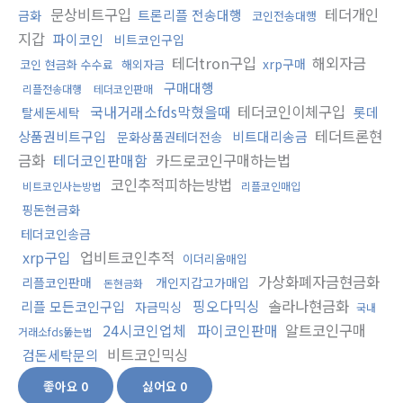
문상비트구입
테더개인
트론리플 전송대행
금화
코인전송대행
지갑
파이코인
비트코인구입
테더tron구입
해외자금
xrp구매
코인 현금화 수수료
해외자금
구매대행
리플전송대행
테더코인판매
국내거래소fds막혔을때
테더코인이체구입
롯데
탈세돈세탁
테더트론현
상품권비트구입
비트대리송금
문화상품권테더전송
금화
테더코인판매함
카드로코인구매하는법
코인추적피하는방법
비트코인사는방법
리플코인매입
핑돈현금화
테더코인송금
xrp구입
업비트코인추적
이더리움매입
가상화폐자금현금화
리플코인판매
개인지갑고가매입
돈현금화
핑오다믹싱
솔라나현금화
리플 모든코인구입
자금믹싱
국내
24시코인업체
파이코인판매
알트코인구매
거래소fds뚫는법
비트코인믹싱
검돈세탁문의
좋아요
0
싫어요
0