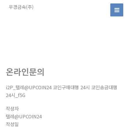
콘
우경금속(주)
텐
Mai
츠
로
Men
건
너
뛰
기
온라인문의
i2P_텔레@UPCOIN24 코인구매대행 24시 코인송금대행
24시_f5G
작성자
텔레@UPCOIN24
작성일