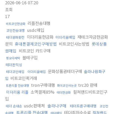
2026-06-16 07:20
조회
17
리플전송대행
비트코인현금화
usdc매입
코인전송대행
이더리움현금화
재테크자금현금화
이더리움매입
테더원화환전
문의
휴대폰결제코인구매방법
비트코인사는방법
롯데상품
권매입
비트코인 카드구매
블테구입
핑오다세탁
테더돈믹싱
문화상품권테더구매
솔라나원화구
테더코인매입
이더리움매입
비트코인퀵거래
입
tron구매대행
trc20 판매
트론리플 전송대행
파이코인사는곳
소액결제85%
컬쳐랜드비트코인구
이더리움 리플
테더현금화
입
usdc판매처
솔라나구매
테더트론구매대행
테더 손대손
코인전
트론리플 전송대행
테더최저수수료
컬쳐랜드
송대행
테더매입