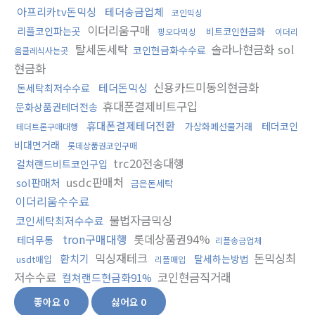
아프리카tv돈믹싱
테더송금업체
코인믹싱
이더리움구매
리플코인파는곳
비트코인현금화
핑오다믹싱
이더리
탈세돈세탁
솔라나현금화 sol
코인현금화수수료
움클레식사는곳
현금화
신용카드미동의현금화
테더돈믹싱
돈세탁최저수수료
휴대폰결제비트구입
문화상품권테더전송
휴대폰결제테더전환
테더코인
가상화폐선물거래
테더트론구매대행
비대면거래
롯데상품권코인구매
trc20전송대행
컬쳐랜드비트코인구입
usdc판매처
sol판매처
금은돈세탁
이더리움수수료
불법자금믹싱
코인세탁최저수수료
tron구매대행
롯데상품권94%
테더무통
리플송금업체
믹싱재테크
돈믹싱최
환치기
탈세하는방법
usdt매입
리플매입
저수수료
코인현금직거래
컬쳐랜드현금화91%
좋아요
0
싫어요
0