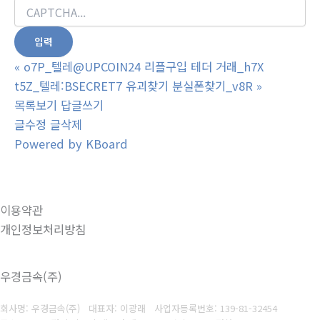
«
o7P_텔레@UPCOIN24 리플구입 테더 거래_h7X
t5Z_텔레:BSECRET7 유괴찾기 분실폰찾기_v8R
»
목록보기
답글쓰기
글수정
글삭제
Powered by KBoard
이용약관
개인정보처리방침
우경금속(주)
회사명: 우경금속(주) 대표자: 이광래
사업자등록번호: 139-81-32454