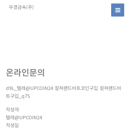
콘
우경금속(주)
텐
Mai
츠
로
Men
건
너
뛰
기
온라인문의
d9L_텔레@UPCOIN24 컬쳐랜드비트코인구입 컬쳐랜드비
트구입_q7S
작성자
텔레@UPCOIN24
작성일