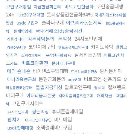
코인송금대행
코인구매방법
비트코인현금화
자금현금화문의
24시
롯데상품권현금화94%
trc20구매대행
국내거래소fds해결
솔라나구매
아프리카tv돈세탁
usdc구입처
방법
핸드폰결제세
국내거래소fds출금시간
돈세탁업체
탁
검돈세탁문의
돈믹싱
24시코인업체
리플삽니다
코인이체구입
카지노세탁
빗썸코
리플전송대행
핸드폰결제코인구매
탈세하는방법
인추적
비트코인 체
문상현금화91%
소액결제세탁
비트코인환전
크카드
문상테더구매
테더 손대손
바이낸스구입대행
탈세돈세탁
트론리플코인전송
돈현금화문의
비트코인 신용카드
이더리움현금화
xrp구매
문
불법자금믹싱
알트코인구매
컬쳐랜드
핑세탁
화상품권코인구매
테더구매
이더리움파는곳
해외자금
이더리움 리플코인구매
대검세
코인구매사이트
탁
휴대폰결제매입
핑돈믹싱
24시코인구매
환치기
비트매입
테더코인이체구입
소액결제비트구입
usdt판매대행