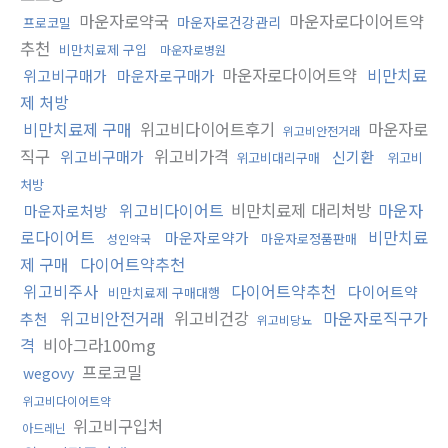
마운자로약국
마운자로다이어트약
마운자로건강관리
프로코밀
추천
비만치료제 구입
마운자로병원
마운자로다이어트약
비만치료
위고비구매가
마운자로구매가
제 처방
비만치료제 구매
위고비다이어트후기
마운자로
위고비안전거래
직구
위고비가격
위고비구매가
신기환
위고비대리구매
위고비
처방
위고비다이어트
비만치료제 대리처방
마운자
마운자로처방
로다이어트
비만치료
마운자로약가
마운자로정품판매
성인약국
제 구매
다이어트약추천
위고비주사
다이어트약추천
다이어트약
비만치료제 구매대행
위고비안전거래
위고비건강
마운자로직구가
추천
위고비당뇨
격
비아그라100mg
프로코밀
wegovy
위고비다이어트약
위고비구입처
아드레닌