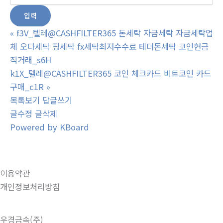
«
f3V_텔레@CASHFILTER365 돈세탁 자금세탁 자금세탁업
체 오다세탁 핑세탁 fx세탁최저수수료 테더돈세탁 코인현금
직거래_s6H
k1X_텔레@CASHFILTER365 코인 체크카드 비트코인 카드
구매_c1R
»
목록보기
답글쓰기
글수정
글삭제
Powered by KBoard
이용약관
개인정보처리방침
우경금속(주)