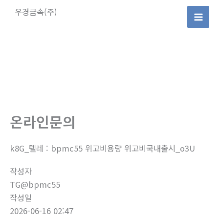
콘
우경금속(주)
텐
Mai
츠
로
Men
건
너
뛰
기
온라인문의
k8G_텔레 : bpmc55 위고비용량 위고비국내출시_o3U
작성자
TG@bpmc55
작성일
2026-06-16 02:47