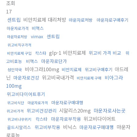
조회
17
센트립
비만치료제 대리처방
마운자로처방
마운자로구매후기
비맥스
마운자로가격
센트립
vimax
마운자로처방
위고비직구가격
glp-1 비만치료제
위고비 가격 비교
위
칵스타
비만치료제 구입
마운자로단가
고비효능
비맥스
비아그라100mg
아드레
비만치료제
위고비구매후기
성인약국
닌
위고비국내가격
비아그라
마운자로건강
비만치료제 구매
100mg
위고비다이어트후기
마운자로구매대행
위고비식단
마운자로가격
시알리스20mg
마운자로사는곳
위고비건강관리
위고비가격
위고비다이어트
마운자로부작용
칵스타
위고비나무위키
비닉스
마운자
위고비부작용
마운자로구매대행
골드시알리스
로효능