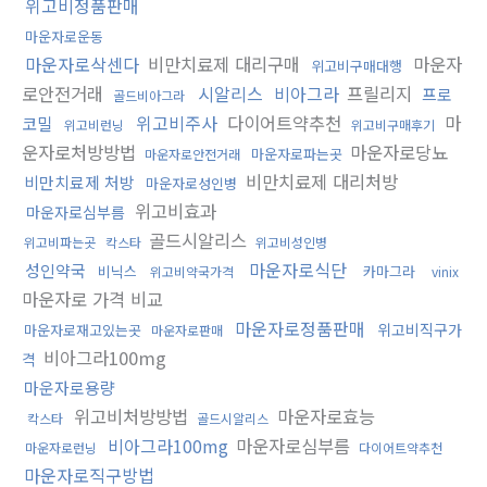
위고비정품판매
마운자로운동
마운자로삭센다
비만치료제 대리구매
마운자
위고비구매대행
로안전거래
시알리스
비아그라
프릴리지
프로
골드비아그라
위고비주사
다이어트약추천
마
코밀
위고비런닝
위고비구매후기
운자로처방방법
마운자로당뇨
마운자로파는곳
마운자로안전거래
비만치료제 대리처방
비만치료제 처방
마운자로성인병
위고비효과
마운자로심부름
골드시알리스
위고비파는곳
칵스타
위고비성인병
마운자로식단
성인약국
비닉스
카마그라
위고비약국가격
vinix
마운자로 가격 비교
마운자로정품판매
위고비직구가
마운자로재고있는곳
마운자로판매
비아그라100mg
격
마운자로용량
위고비처방방법
마운자로효능
칵스타
골드시알리스
비아그라100mg
마운자로심부름
마운자로런닝
다이어트약추천
마운자로직구방법