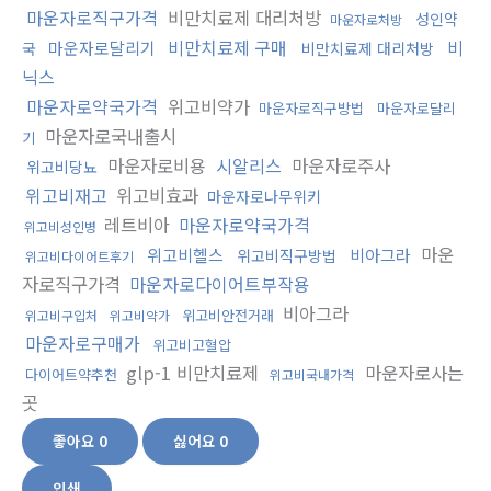
마운자로직구가격
비만치료제 대리처방
성인약
마운자로처방
비만치료제 구매
비
마운자로달리기
국
비만치료제 대리처방
닉스
마운자로약국가격
위고비약가
마운자로직구방법
마운자로달리
마운자로국내출시
기
마운자로비용
시알리스
마운자로주사
위고비당뇨
위고비재고
위고비효과
마운자로나무위키
레트비아
마운자로약국가격
위고비성인병
마운
위고비헬스
비아그라
위고비직구방법
위고비다이어트후기
자로직구가격
마운자로다이어트부작용
비아그라
위고비안전거래
위고비구입처
위고비약가
마운자로구매가
위고비고혈압
glp-1 비만치료제
마운자로사는
다이어트약추천
위고비국내가격
곳
좋아요
0
싫어요
0
인쇄