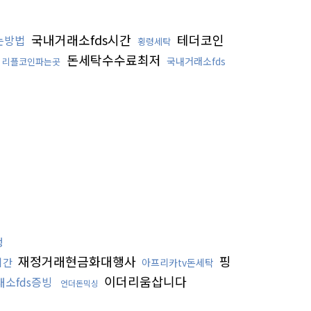
국내거래소fds시간
테더코인
는방법
횡령세탁
돈세탁수수료최저
국내거래소fds
리플코인파는곳
행
재정거래현금화대행사
핑
시간
아프리카tv돈세탁
이더리움삽니다
소fds증빙
언더돈믹싱