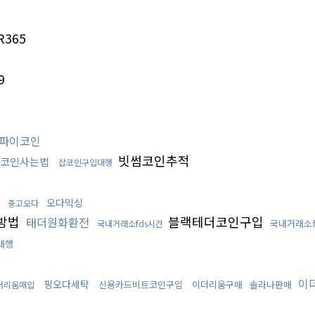
R365
9
파이코인
빗썸코인추적
코인사는법
잡코인구입대행
오다믹싱
중고오다
방법
블랙테더코인구입
태더원화환전
국내거래소f
국내거래소fds시간
대행
이
핑오다세탁
신용카드비트코인구입
이더리움구매
솔라나판매
더리움매입