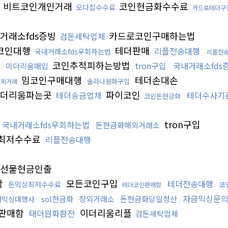
비트코인개인거래
코인현금화수수료
오다집수수료
카드로테더구
거래소fds증빙
카드로코인구매하는법
검돈세탁업체
코인대행
테더판매
리플전송대행
국내거래소fds우회하는법
리플전
코인추적피하는방법
tron구입
국내거래소fds
이더리움매입
밈코인구매대행
테더손대손
솔라나원화구입
인퀵거래
더리움파는곳
파이코인
테더송금업체
테더수사기
코인돈현금화
tron구입
국내거래소fds우회하는법
돈현금화해외거래소
최저수수료
리플전송대행
선물현금인출
탁
모든코인구입
테더전송대행
돈믹싱최저수수료
코
테더코인판매함
자금믹싱문
sol현금화
장외거래소
돈현금화당일정산
래믹싱대행사
판매함
이더리움리플
태더원화환전
검돈세탁업체