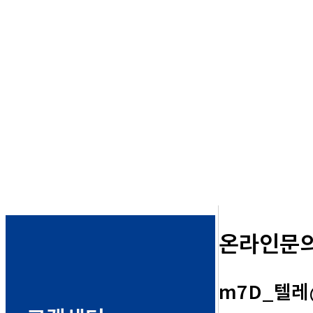
온라인문
m7D_텔레@