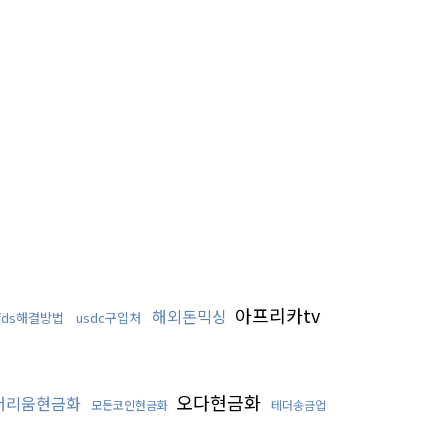
아프리카tv
해외돈믹싱
ds해결방법
usdc구입처
오다현금화
더리움현금화
모든코인현금화
테더송금업