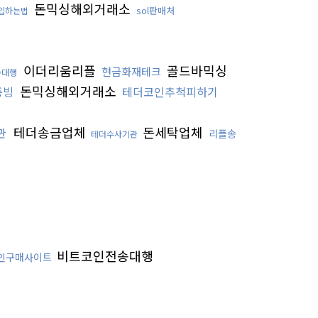
돈믹싱해외거래소
sol판매처
입하는법
이더리움리플
골드바믹싱
현금화재테크
송대행
돈믹싱해외거래소
증빙
테더코인추척피하기
테더송금업체
돈세탁업체
관
리플송
테더수사기관
비트코인전송대행
인구매사이트
의