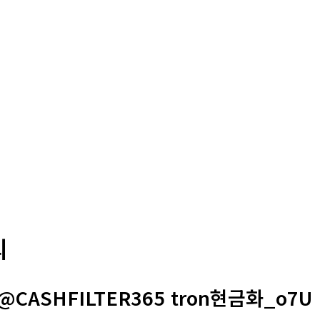
의
CASHFILTER365 tron현금화_o7U