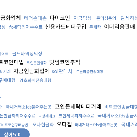
현금화업체
파이코인
테더손대손
자금믹싱
탈세하
돈믹싱문의
신용카드테더구입
이더리움판매
믹싱
fx세탁최저수수료
돈세탁
골드바믹싱믹싱
사이트
트코인매입
빗썸코인추적
코인돈현금화
자금현금화업체
sol판매처
퀵거래
트론리플전송대행
구매대행
암호화폐전송대행
법
코인돈세탁테더거래
화
비트코인송금대
국내거래소fds뚫어주는곳
국내거래소fds송금
돈현금화최저수수료
코인세탁최저수수료
믹싱재테크
오다집
국내거래
오다현금화
국내거래소fds뚫어주는곳
드비트코인구매방법
싫어요
0