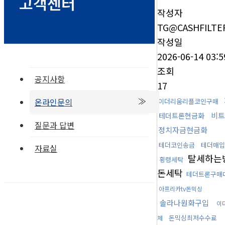
고객센터
작성자
TG@CASHFILTE
작성일
2026-06-14 03:5
조회
공지사항
17
온라인문의
이더리움리플코인구매
비트
테더트론현금화
질문과 답변
정치자금현금화
테더코인송금
테더매입
자료실
탈세하는
횡령세탁
돈세탁
테더트론구매
아프리카tv돈믹싱
솔라나원화구입
이
돈믹싱최저수수료
체