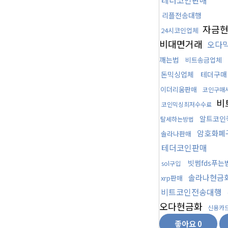
테더코인판매
리플전송대행
자금
24시코인업체
비대면거래
오다
깨는법
비트송금업체
돈믹싱업체
테더구매
이더리움판매
코인구매
비
코인믹싱최저수수료
알트코인
탈세하는방법
암호화폐
솔라나판매
테더코인판매
빗썸fds푸는
sol구입
솔라나현금
xrp판매
비트코인전송대행
오다현금화
신용카
좋아요
0