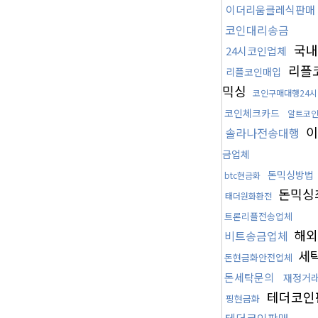
이더리움클레식판매
코인대리송금
국내
24시코인업체
리플
리플코인매입
믹싱
코인구매대행24시
코인체크카드
알트코
이
솔라나전송대행
금업체
돈믹싱방법
btc현금화
돈믹싱
태더원화환전
트론리플전송업체
해외
비트송금업체
세
돈현금화안전업체
돈세탁문의
재정거
테더코인
핑현금화