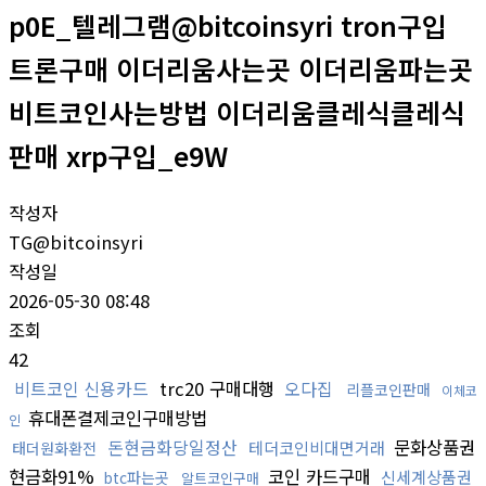
p0E_텔레그램@bitcoinsyri tron구입
트론구매 이더리움사는곳 이더리움파는곳
비트코인사는방법 이더리움클레식클레식
판매 xrp구입_e9W
작성자
TG@bitcoinsyri
작성일
2026-05-30 08:48
조회
42
비트코인 신용카드
trc20 구매대행
오다집
리플코인판매
이체코
휴대폰결제코인구매방법
인
돈현금화당일정산
문화상품권
테더코인비대면거래
태더원화환전
현금화91%
코인 카드구매
신세계상품권
btc파는곳
알트코인구매