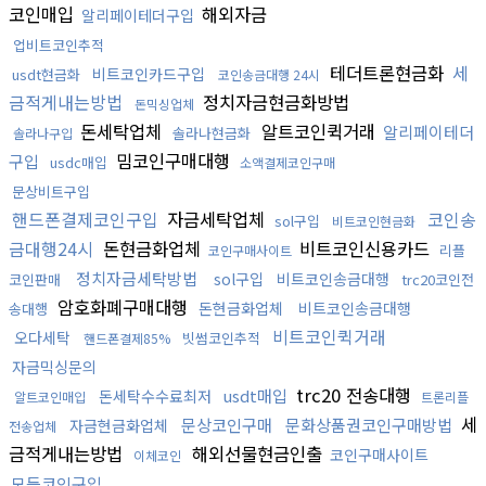
코인매입
해외자금
알리페이테더구입
업비트코인추적
테더트론현금화
세
비트코인카드구입
usdt현금화
코인송금대행 24시
금적게내는방법
정치자금현금화방법
돈믹싱업체
돈세탁업체
알트코인퀵거래
알리페이테더
솔라나현금화
솔라나구입
밈코인구매대행
구입
usdc매입
소액결제코인구매
문상비트구입
핸드폰결제코인구입
자금세탁업체
코인송
sol구입
비트코인현금화
금대행24시
돈현금화업체
비트코인신용카드
리플
코인구매사이트
정치자금세탁방법
sol구입
비트코인송금대행
코인판매
trc20코인전
암호화폐구매대행
돈현금화업체
비트코인송금대행
송대행
비트코인퀵거래
오다세탁
빗썸코인추적
핸드폰결제85%
자금믹싱문의
trc20 전송대행
usdt매입
돈세탁수수료최저
알트코인매입
트론리플
세
문상코인구매
문화상품권코인구매방법
자금현금화업체
전송업체
금적게내는방법
해외선물현금인출
코인구매사이트
이체코인
모든코인구입