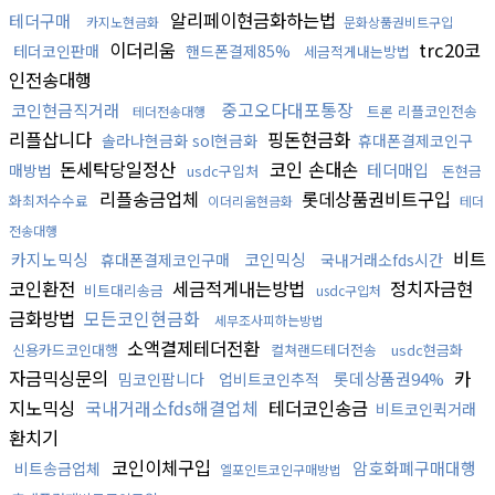
알리페이현금화하는법
테더구매
카지노현금화
문화상품권비트구입
이더리움
trc20코
테더코인판매
핸드폰결제85%
세금적게내는방법
인전송대행
중고오다대포통장
코인현금직거래
트론 리플코인전송
테더전송대행
리플삽니다
핑돈현금화
솔라나현금화 sol현금화
휴대폰결제코인구
돈세탁당일정산
코인 손대손
테더매입
매방법
usdc구입처
돈현금
리플송금업체
롯데상품권비트구입
화최저수수료
이더리움현금화
테더
전송대행
비트
카지노믹싱
코인믹싱
휴대폰결제코인구매
국내거래소fds시간
코인환전
세금적게내는방법
정치자금현
비트대리송금
usdc구입처
금화방법
모든코인현금화
세무조사피하는방법
소액결제테더전환
신용카드코인대행
컬쳐랜드테더전송
usdc현금화
자금믹싱문의
카
롯데상품권94%
밈코인팝니다
업비트코인추적
지노믹싱
국내거래소fds해결업체
테더코인송금
비트코인퀵거래
환치기
코인이체구입
암호화폐구매대행
비트송금업체
엘포인트코인구매방법