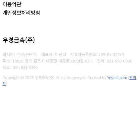
이용약관
개인정보처리방침
우경금속(주)
회사명: 우경금속(주) 대표자: 이광래
사업자등록번호: 139-81-32454
주소: 10028 경기 김포시 대곶면 대곶로328번길 61-1
전화: 031-998-0096
팩스: 031-624-3290
Copyright © 2025 우경금속(주). All rights reserved.
Created by
Yescall.com
[
관리
자
]