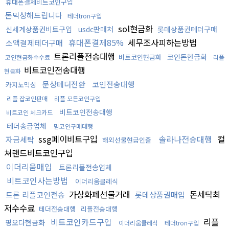
휴대폰결제비트코인구입
돈믹싱해드립니다
테더tron구입
sol현금화
신세계상품권비트구입
usdc판매처
롯데상품권테더구매
휴대폰결제85%
세무조사피하는방법
소액결제테더구매
트론리플전송대행
코인돈현금화
비트코인현금화
코인현금화수수료
리플
비트코인전송대행
현금화
문상테더전환
코인전송대행
카지노믹싱
리플 잡코인판매
리플 모든코인구입
비트코인전송대행
비트코인 체크카드
테더송금업체
밈코인구매대행
ssg페이비트구입
솔라나전송대행
컬
자금세탁
해외선물현금인출
쳐랜드비트코인구입
이더리움매입
트론리플전송업체
비트코인사는방법
이더리움클레식
가상화폐선물거래
돈세탁최
트론 리플코인전송
롯데상품권매입
저수수료
테더전송대행
리플전송대행
비트코인카드구입
리플
핑오다현금화
이더리움클레식
테더tron구입