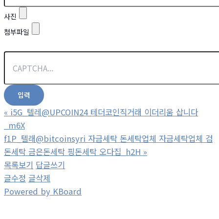
사진
첨부파일
«
i5G_텔레@UPCOIN24 테더코인직거래 이더리움 삽니다
_m6X
f1P_텔래@bitcoinsyri 자금세탁 돈세탁업체 자금세탁업체 검
돈세탁 금은돈세탁 핑돈세탁 오다집_h2H
»
목록보기
답글쓰기
글수정
글삭제
Powered by KBoard