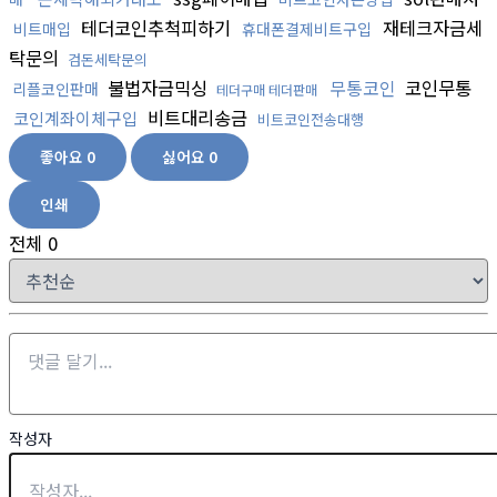
테더코인추척피하기
재테크자금세
비트매입
휴대폰결제비트구입
탁문의
검돈세탁문의
불법자금믹싱
무통코인
코인무통
리플코인판매
테더구매 테더판매
비트대리송금
코인계좌이체구입
비트코인전송대행
좋아요
0
싫어요
0
인쇄
전체
0
작성자