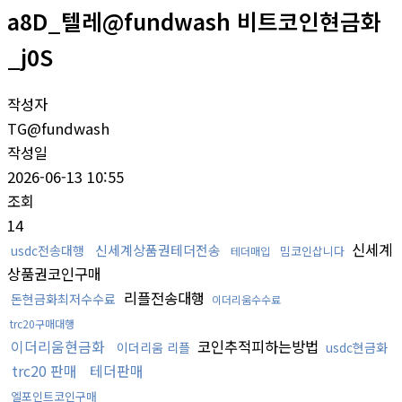
a8D_텔레@fundwash 비트코인현금화
_j0S
작성자
TG@fundwash
작성일
2026-06-13 10:55
조회
14
신세계
신세계상품권테더전송
usdc전송대행
밈코인삽니다
테더매입
상품권코인구매
리플전송대행
돈현금화최저수수료
이더리움수수료
trc20구매대행
이더리움현금화
코인추적피하는방법
이더리움 리플
usdc현금화
trc20 판매
테더판매
엘포인트코인구매