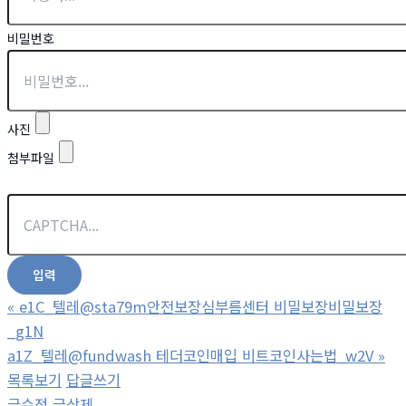
비밀번호
사진
첨부파일
«
e1C_텔레@sta79m안전보장심부름센터 비밀보장비밀보장
_g1N
a1Z_텔레@fundwash 테더코인매입 비트코인사는법_w2V
»
목록보기
답글쓰기
글수정
글삭제