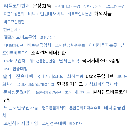
리플코인판매
문상91%
블랙테더코인구입
정치자금세탁
모든코인구입
해외자금
비트코인판매사이트
자금믹싱문의
비트코인사는법
비트코인환전
현금돈세탁
엘포인트비트구입
코인손대손
비트송금업체
이더리움파는곳
코인현금화수수료
엘
테더원화환전
소액결제테더전환
포인트비트구입
국내거래소fds증빙
usdc구입처
탈세돈세탁
해외선물현금인출
usdc전송대행
솔라나전송대행
usdc구입대행
국내거래소fds우회하는법
태더원
현금화재테크
가상화폐자금세탁
화환전
국내거래소fds해결방법
컬쳐랜드비트코인
문화상품권매입
코인 체크카드
돈현금화당일정산
구입
모든코인구입가능
테더송금업
핸드폰결제세탁
돈현금화최저수수료
체
코인해외지갑매입
코인전송대행
테더판매