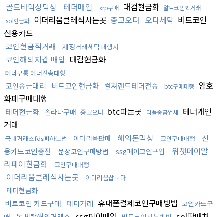
골드바믹싱믹싱
테더매입
대검현금화
xrp구매
알트코인퀵거래
이더리움클레식사는곳
중고오다
오다세탁
비트코인
sol현금화
신용카드
코인현금직거래
재정거래세탁대행사
코인해외지갑 매입
대검현금화
테더무통 테더전송대행
암호
코인송금대리
비트코인현금화
컬쳐랜드테더전송
btc구매대행
화폐구매대행
btc파는곳
테더개인
테더현금화
솔라나구매
중고오다
리플송금업체
거래
해외돈믹싱
신
이더리움판매
국내거래소fds피하는법
코인구매대행
위챗페이알
용카드코인충전
문상코인구매방법
ssg페이코인구입
리페이현금화
코인구매대행
이더리움클레식사는곳
이더리움삽니다
테더현금화
휴대폰결제코인구매방법
비트코인 카드구매
테더거래
코인카드구
ssg페이매입
sol판매처
돈세탁해외거래소
매
비트코인사는방법