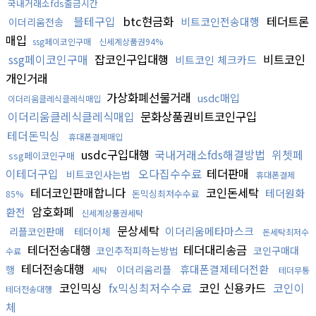
국내거래소fds출금시간
블테구입
btc현금화
테더트론
비트코인전송대행
이더리움전송
매입
ssg페이코인구매
신세계상품권94%
ssg페이코인구매
잡코인구입대행
비트코인
비트코인 체크카드
개인거래
가상화폐선물거래
usdc매입
이더리움클레식클레식매입
이더리움클레식클레식매입
문화상품권비트코인구입
테더돈믹싱
휴대폰결제매입
usdc구입대행
국내거래소fds해결방법
위쳇페
ssg페이코인구매
이테더구입
오다집수수료
테더판매
비트코인사는법
휴대폰결제
테더코인판매합니다
코인돈세탁
테더원화
돈믹싱최저수수료
85%
암호화폐
환전
신세계상품권세탁
문상세탁
이더리움메타마스크
리플코인판매
테더이체
돈세탁최저수
테더전송대행
테더대리송금
코인추적피하는방법
코인구매대
수료
테더전송대행
휴대폰결제테더전환
행
이더리움리플
세탁
테더무통
코인믹싱
fx믹싱최저수수료
코인 신용카드
코인이
테더전송대행
체