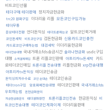
비트코인선물
테더구매 테더판매
정치자금현금화
이더리움 리플
모든코인구입가능
trc20 원화구입
테더무통
언더돈믹싱
알트코인퀵거래
문상테더전환
테더트론파는곳
검돈현금화
신용카드코인충전
코인돈세탁
비트코인구입
이더리움현금화
대검세탁
카드로코인구매하는법
국내거래소fds송금시간
usdc구입
솔라나현금화
테더전송대행
대행
트론 리플코인판매
카드
아프리카tv돈세탁
소액결제매입
로테더코인매입
리플현금화
xrp전송대행
트론리플 전송대행
테더코인송금
아프리카tv돈믹싱
테더코인송금
돈믹싱최저수수료
코인 손대손
테더코인판매
국내거래소fds
테더tron구입
암호화폐전송대행
우회하는법
돈현금화문의
현금돈믹싱
트론리플코인전송
비
태더원화환전
자금현금화문의
테더코인계좌이체
이더리움판매
트코인전송대행