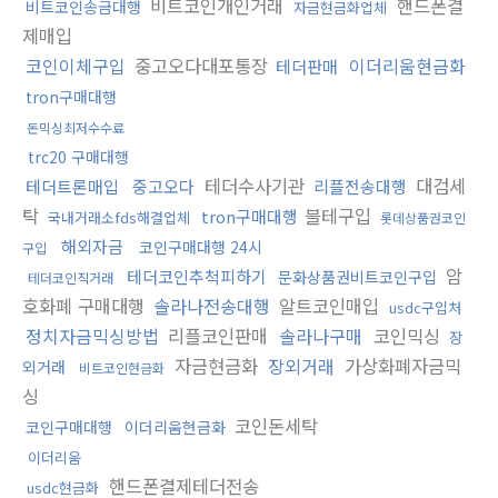
비트코인개인거래
핸드폰결
비트코인송금대행
자금현금화업체
제매입
코인이체구입
중고오다대포통장
이더리움현금화
테더판매
tron구매대행
돈믹싱최저수수료
trc20 구매대행
테더수사기관
대검세
테더트론매입
중고오다
리플전송대행
탁
블테구입
tron구매대행
국내거래소fds해결업체
롯데상품권코인
해외자금
코인구매대행 24시
구입
암
테더코인추척피하기
문화상품권비트코인구입
테더코인직거래
호화폐 구매대행
솔라나전송대행
알트코인매입
usdc구입처
정치자금믹싱방법
리플코인판매
솔라나구매
코인믹싱
장
자금현금화
장외거래
가상화폐자금믹
외거래
비트코인현금화
싱
코인돈세탁
코인구매대행
이더리움현금화
이더리움
핸드폰결제테더전송
usdc현금화