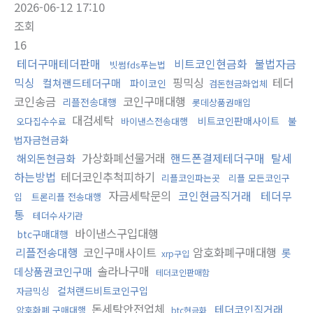
2026-06-12 17:10
조회
16
테더구매테더판매
비트코인현금화
불법자금
빗썸fds푸는법
믹싱
핑믹싱
테더
컬쳐랜드테더구매
파이코인
검돈현금화업체
코인송금
코인구매대행
리플전송대행
롯데상품권매입
대검세탁
비트코인판매사이트
불
오다집수수료
바이낸스전송대행
법자금현금화
가상화폐선물거래
핸드폰결제테더구매
탈세
해외돈현금화
하는방법
테더코인추척피하기
리플코인파는곳
리플 모든코인구
자금세탁문의
코인현금직거래
테더무
입
트론리플 전송대행
통
테더수사기관
바이낸스구입대행
btc구매대행
리플전송대행
코인구매사이트
암호화폐구매대행
롯
xrp구입
솔라나구매
데상품권코인구매
테더코인판매함
컬쳐랜드비트코인구입
자금믹싱
돈세탁안전업체
테더코인직거래
암호화폐 구매대행
btc현금화