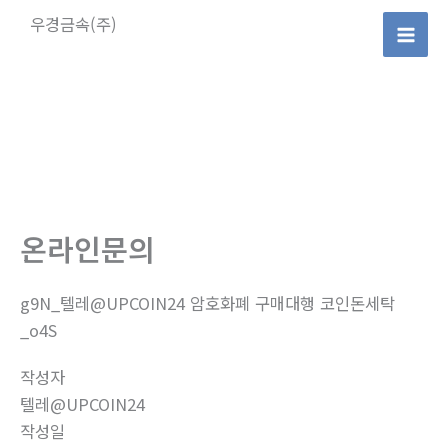
콘
우경금속(주)
텐
Mai
츠
로
Men
건
너
뛰
기
온라인문의
g9N_텔레@UPCOIN24 암호화폐 구매대행 코인돈세탁
_o4S
작성자
텔레@UPCOIN24
작성일