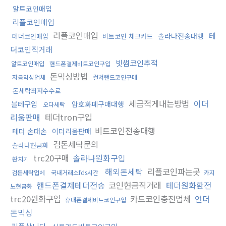
알트코인매입
리플코인매입
리플코인매입
테
솔라나전송대행
테더코인매입
비트코인 체크카드
더코인직거래
빗썸코인추적
알트코인매입
핸드폰결제비트코인구입
돈믹싱방법
자금믹싱업체
컬쳐랜드코인구매
돈세탁최저수수료
세금적게내는방법
이더
블테구입
암호화폐구매대행
오다세탁
리움판매
테더tron구입
비트코인전송대행
테더 손대손
이더리움판매
검돈세탁문의
솔라나현금화
trc20구매
솔라나원화구입
환치기
해외돈세탁
리플코인파는곳
검돈세탁업체
국내거래소fds시간
카지
핸드폰결제테더전송
코인현금직거래
테더원화환전
노현금화
trc20원화구입
카드코인충전업체
언더
휴대폰결제비트코인구입
돈믹싱