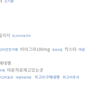
라
신기환
릴리지
위고비약국가격
비아그라100mg
칵스타
마운
고비안전거래
프로코밀
매대행
마운자로재고있는곳
구매
위고비구매대행
위고비주사
위고비효과
마운자로처방