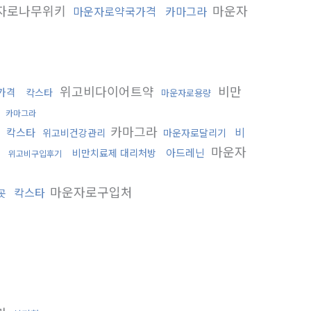
자로나무위키
마운자
마운자로약국가격
카마그라
위고비다이어트약
비만
가격
칵스타
마운자로용량
키
카마그라
카마그라
비
칵스타
위고비건강관리
마운자로달리기
마운자
아드레닌
비만치료제 대리처방
위고비구입후기
마운자로구입처
칵스타
곳