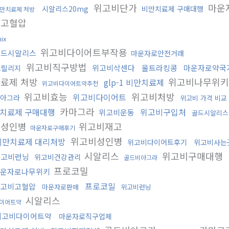
위고비단가
마운
시알리스20mg
비만치료제 구매대행
만치료제 처방
로고혈압
nix
위고비다이어트부작용
골드시알리스
마운자로안전거래
위고비직구방법
위고비삭센다
울트라킹콩
마운자로약국
프릴리지
료제 처방
위고비나무위
glp-1 비만치료제
위고비다이어트약추천
위고비효능
위고비처방
위고비다이어트
아그라
위고비 가격 비교
카마그라
치료제 구매대행
위고비구입처
위고비운동
골드시알리스
로성인병
위고비재고
마운자로구매후기
위고비성인병
비만치료제 대리처방
위고비다이어트후기
위고비사는
시알리스
위고비구매대행
위고비런닝
위고비건강관리
골드비아그라
프로코밀
운자로나무위키
프로코밀
고비고혈압
마운자로판매
위고비런닝
시알리스
이어트약
위고비다이어트약
마운자로직구업체