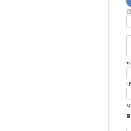
작
비
사
첨