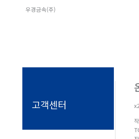
콘
우경금속(주)
텐
츠
로
건
너
뛰
기
고객센터
x
T