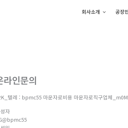
회사소개
공장
온라인문의
2K_텔레 : bpmc55 마운자로비용 마운자로직구업체_m0M
작성자
G@bpmc55
작성일