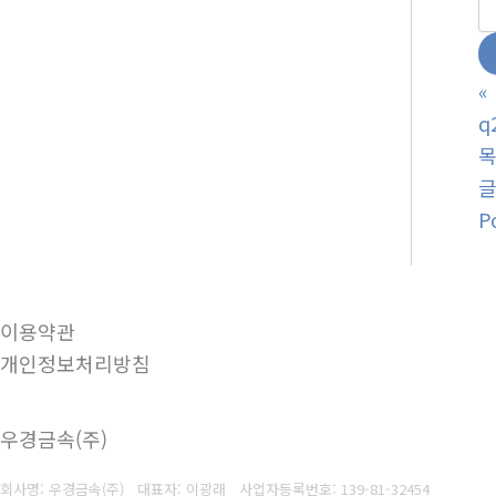
«
q
P
이용약관
개인정보처리방침
우경금속(주)
회사명: 우경금속(주) 대표자: 이광래
사업자등록번호: 139-81-32454