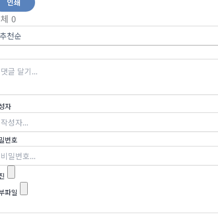
인쇄
전체
0
성자
밀번호
진
부파일