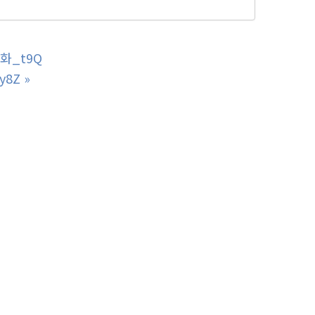
화_t9Q
y8Z
»