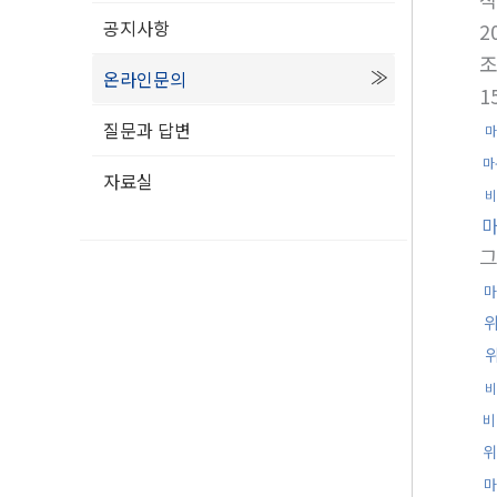
공지사항
2
온라인문의
1
질문과 답변
마
마
자료실
비
마
비
비
위
마