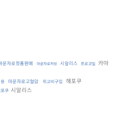
카마
마운자로정품판매
시알리스
프로코밀
마운자로처방
해포쿠
마운자로고혈압
비용
위고비구입
시알리스
해포쿠