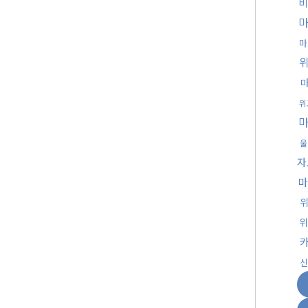
비
마
위
울
자
마
위
신