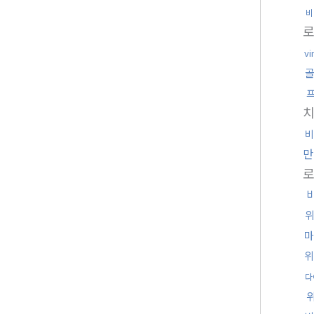
비
vi
치
비
만
마
위
다