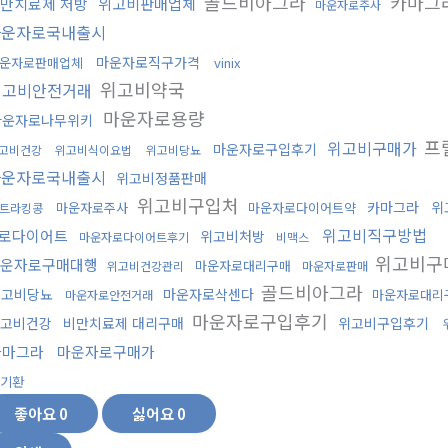
골드비아그라
카마그
만치료제 처방
위고비판매업체
마운자로주사
마운자로국내출시
마운자로직구가격
운자로판매업체
vinix
위고비약국
위고비안전거래
마운자로용량
마운자로나무위키
프
위고비구매가
마운자로구입후기
고비건강
위고비식이요법
위고비당뇨
마운자로국내출시
위고비정품판매
위고비구입처
카마그라
위
마운자로주사
마운자로다이어트약
트라킹콩
위고비직구방법
로다이어트
위고비처방
마운자로다이어트후기
비맥스
위고비구
운자로구매대행
마운자로대리구매
위고비건강관리
마운자로판매
골드비아그라
위고비당뇨
마운자로삭센다
마운자로대리
마운자로안전거래
마운자로구입후기
고비건강
비만치료제 대리구매
위고비구입후기
카마그라
마운자로구매가
기환
좋아요
0
싫어요
0