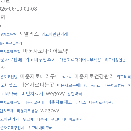
026-06-10 01:08
조회
5
시알리스
위고비안전거래
운자로약가
운자로구입후기
마운자로다이어트약
만치료제 구입
마운자로판매
위고비구입후기
마운자로다이어트부작용
위고비성인병
그라
마운자로대리구매
마운자로건강관리
위고비
운자로런닝
칵스타
마운자로파는곳
위고비헬스
마운자로구매대행
vinix
마운자로효능
wegovy
비만치료제
위고비약국
성인약국
마운자로재고
비닉스
만치료제 구입
마운자로판매
마운자로건강관리
wegovy
만치료제
마운자로용량
고비달리기
위고비국내출시
위고비다이어트후기
운자로직구업체
위고비대리구매