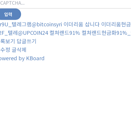
r9U_텔레그램@bitcoinsyri 이더리움 삽니다 이더리움현금
2F_텔레@UPCOIN24 컬쳐랜드91% 컬쳐랜드현금화91%_
목록보기
답글쓰기
글수정
글삭제
owered by KBoard