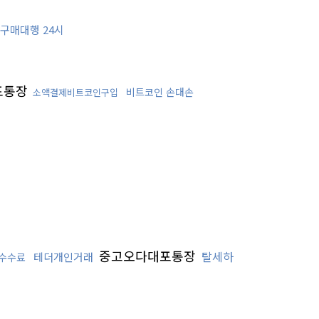
 구매대행 24시
포통장
비트코인 손대손
소액결제비트코인구입
중고오다대포통장
탈세하
테더개인거래
수수료