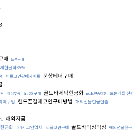
4
8
구매
트론구매
제현금화85%
문상테더구매
비트코인판매사이트
탁
금
골드바세탁현금화
트론리플 전
trc20 구매
세탁
테더무통
usdc전송대행
핸드폰결제코인구매방법
이체구입
해외선물현금인출
해외자금
인
골드바믹싱믹싱
현금화
24시코인업체
리플코인구매
해외선물현금