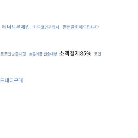
테더트론매입
돈현금화해드립니다
카드코인구입처
소액결제85%
비트코인송금대행
코인
트론리플 전송대행
드테더구매