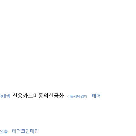
신용카드미동의현금화
테더
송대행
검돈세탁업체
테더코인매입
인출