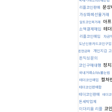
국내거래소fds깨는법
문상
리플코인판매
가상화폐선물거래
아프
알트코인퀵거래
테더
소액결제매입
리플코인매입
자금
도난신용카드코인구
개인지갑 
돈현금화
돈믹싱문의
정치
코인구매대행
국내거래소fds뚫는법
컬쳐
테더코인매입
테더코인판매함
테더코인판매
테더코
돈세탁업체
코
이더리움 리플