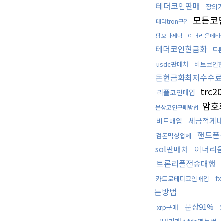
테더코인판매
장외
모든코
테더tron구입
핑오다세탁
이더리움메타
테더코인현금화
트
usdc판매처
비트코인
돈현금화최저수수
trc
리플코인매입
암호
문상코인구매방법
세금적게
비트매입
핸드폰
검돈믹싱업체
sol판매처
이더리
트론리플전송대행
f
카드로테더코인매입
는방법
문상91%
xrp구매