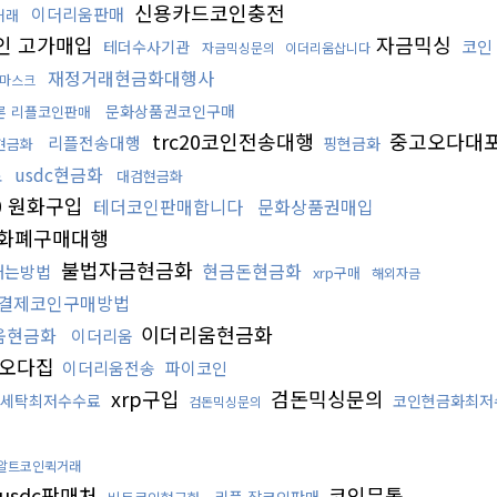
신용카드코인충전
이더리움판매
거래
인 고가매입
자금믹싱
코인
테더수사기관
자금믹싱문의
이더리움삽니다
재정거래현금화대행사
마스크
문화상품권코인구매
론 리플코인판매
trc20코인전송대행
중고오다대
리플전송대행
핑현금화
현금화
료
usdc현금화
대검현금화
20 원화구입
테더코인판매합니다
문화상품권매입
화폐구매대행
불법자금현금화
현금돈현금화
내는방법
xrp구매
해외자금
결제코인구매방법
이더리움현금화
움현금화
이더리움
오다집
이더리움전송
파이코인
xrp구입
검돈믹싱문의
x세탁최저수수료
코인현금화최저
검돈믹싱문의
알트코인퀵거래
usdc판매처
코인무통