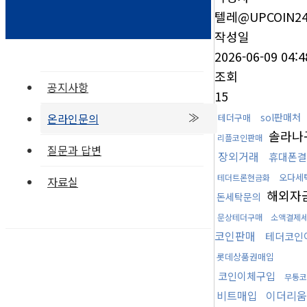
텔레@UPCOIN2
작성일
2026-06-09 04:4
조회
공지사항
15
온라인문의
sol판매처
테더구매
솔라나
리플코인판매
질문과 답변
장외거래
휴대폰결
오다세
테더트론현금화
자료실
해외자
돈세탁문의
문상테더구매
소액결제
코인판매
테더코인
롯데상품권매입
코인이체구입
무통코
비트매입
이더리움