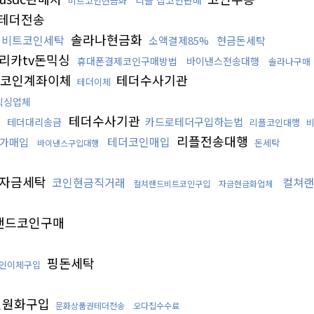
리플 잡코인판매
비트코인현금화
테더전송
솔라나현금화
비트코인세탁
소액결제85%
현금돈세탁
리카tv돈믹싱
휴대폰결제코인구매방법
바이낸스전송대행
솔라나구매
코인계좌이체
테더수사기관
테더이체
믹싱업체
테더수사기관
카드로테더구입하는법
입
테더대리송금
리플코인대행
리플전송대행
테더코인매입
고가매입
돈세탁
바이낸스구입대행
자금세탁
코인현금직거래
컬쳐랜
컬쳐랜드비트코인구입
자금현금화업체
랜드코인구매
핑돈세탁
인이체구입
인원화구입
문화상품권테더전송
오다집수수료