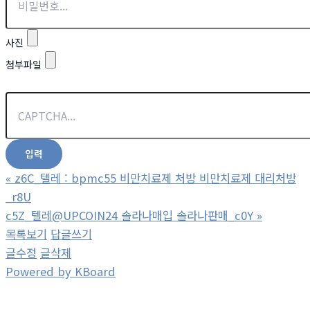
사진
첨부파일
«
z6C_텔레 : bpmc55 비만치료제 처방 비만치료제 대리처방
_r8U
c5Z_텔레@UPCOIN24 솔라나매입 솔라나판매_c0Y
»
목록보기
답글쓰기
글수정
글삭제
Powered by KBoard