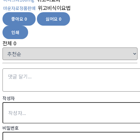
위고비식이요법
마운자로정품판매
좋아요
0
싫어요
0
인쇄
전체
0
작성자
비밀번호