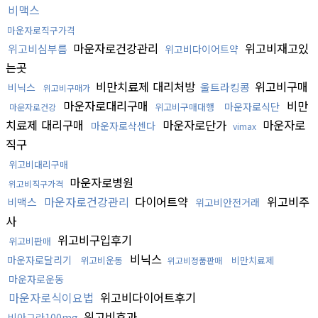
비맥스
마운자로직구가격
마운자로건강관리
위고비재고있
위고비심부름
위고비다이어트약
는곳
비만치료제 대리처방
위고비구매
울트라킹콩
비닉스
위고비구매가
마운자로대리구매
비만
마운자로식단
위고비구매대행
마운자로건강
치료제 대리구매
마운자로단가
마운자로
마운자로삭센다
vimax
직구
위고비대리구매
마운자로병원
위고비직구가격
마운자로건강관리
다이어트약
위고비주
비맥스
위고비안전거래
사
위고비구입후기
위고비판매
비닉스
마운자로달리기
위고비운동
비만치료제
위고비정품판매
마운자로운동
마운자로식이요법
위고비다이어트후기
위고비효과
비아그라100mg