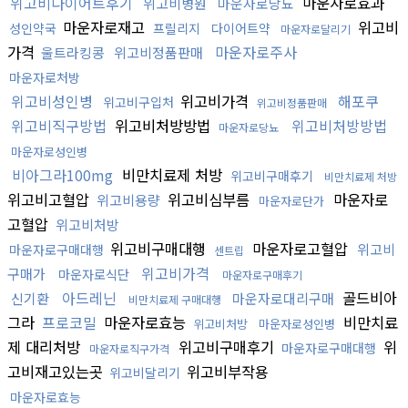
위고비다이어트후기
마운자로효과
위고비병원
마운자로당뇨
마운자로재고
위고비
성인약국
프릴리지
다이어트약
마운자로달리기
가격
마운자로주사
울트라킹콩
위고비정품판매
마운자로처방
위고비성인병
위고비가격
해포쿠
위고비구입처
위고비정품판매
위고비직구방법
위고비처방방법
위고비처방방법
마운자로당뇨
마운자로성인병
비아그라100mg
비만치료제 처방
위고비구매후기
비만치료제 처방
위고비고혈압
위고비심부름
마운자로
위고비용량
마운자로단가
고혈압
위고비처방
위고비구매대행
마운자로고혈압
위고비
마운자로구매대행
센트립
위고비가격
구매가
마운자로식단
마운자로구매후기
아드레닌
골드비아
신기환
마운자로대리구매
비만치료제 구매대행
그라
프로코밀
마운자로효능
비만치료
위고비처방
마운자로성인병
제 대리처방
위고비구매후기
위
마운자로구매대행
마운자로직구가격
고비재고있는곳
위고비부작용
위고비달리기
마운자로효능