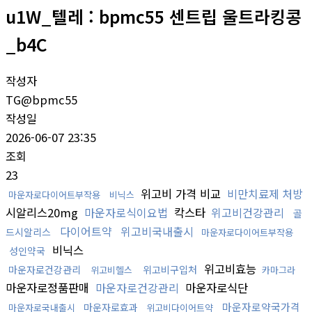
u1W_텔레 : bpmc55 센트립 울트라킹콩
_b4C
작성자
TG@bpmc55
작성일
2026-06-07 23:35
조회
23
위고비 가격 비교
비만치료제 처방
마운자로다이어트부작용
비닉스
시알리스20mg
마운자로식이요법
칵스타
위고비건강관리
골
다이어트약
위고비국내출시
드시알리스
마운자로다이어트부작용
비닉스
성인약국
위고비효능
마운자로건강관리
위고비구입처
위고비헬스
카마그라
마운자로정품판매
마운자로건강관리
마운자로식단
마운자로약국가격
마운자로효과
마운자로국내출시
위고비다이어트약