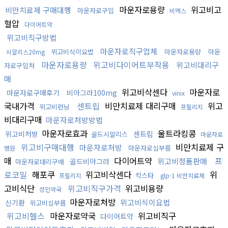
마운자로용량
위고비고
비만치료제 구매대행
마운자로구입
비맥스
혈압
다이어트약
위고비직구방법
마운자로직구업체
위고비식이요법
마운자로용량
마운
시알리스20mg
마운자로용량
위고비다이어트부작용
위고비대리구
자로구입처
매
위고비삭센다
마운자로
마운자로구매후기
비아그라100mg
vinix
국내가격
센트립
비만치료제 대리구매
위고
위고비런닝
프릴리지
비대리구매
마운자로처방방법
마운자로효과
울트라킹콩
위고비처방
센트립
골드시알리스
마운자로
위고비구매대행
비만치료제 구
마운자로처방
마운자로심부름
병원
매
다이어트약
프
위고비정품판매
골드비아그라
마운자로대리구매
로코밀
해포쿠
위고비삭센다
위
칵스타
프릴리지
glp-1 비만치료제
고비식단
위고비직구가격
위고비용량
성인약국
마운자로처방
위고비식이요법
신기환
위고비심부름
위고비헬스
마운자로약국
위고비직구
다이어트약