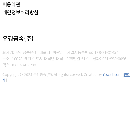
이용약관
개인정보처리방침
우경금속(주)
회사명: 우경금속(주) 대표자: 이광래
사업자등록번호: 139-81-32454
주소: 10028 경기 김포시 대곶면 대곶로328번길 61-1
전화: 031-998-0096
팩스: 031-624-3290
Copyright © 2025 우경금속(주). All rights reserved.
Created by
Yescall.com
[
관리
자
]