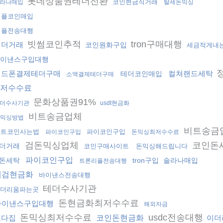
롯데상품권테더전환
코인현금직거래
라나매입
탈세돈믹싱
리플코인매입
리플전송대행
빗썸코인추적
tron구매대행
테더거래
코인원화구입
세금적게내
이낸스구입대행
핸드폰결제테더구매
컬쳐랜드세탁
테더코인매입
소액결제테더구매
저수수료
문화상품권91%
더수사기관
usdt현금화
비트송금업체
믹싱방법
비트송금
비트코인사는법
파이코인구입
파이코인구입
돈믹싱최저수수료
검돈믹싱업체
코인돈
더거래
코인구매사이트
돈믹싱해드립니다
파이코인구입
돈세탁
tron구입
솔라나매입
트론리플전송대행
대검현금화
바이낸스전송대행
테더수사기관
더리움파는곳
돈현금화최저수수료
바이낸스구입대행
해외자금
돈믹싱최저수수료
usdc전송대행
오다집
코인돈현금화
이더