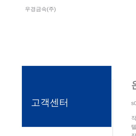
콘
우경금속(주)
텐
츠
로
건
너
뛰
기
고객센터
s
텔