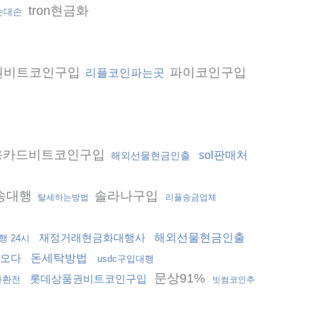
tron현금화
손대손
권비트코인구입
파이코인구입
리플코인파는곳
용카드비트코인구입
sol판매처
해외선물현금인출
송대행
솔라나구입
탈세하는방법
리플송금업체
재정거래현금화대행사
해외선물현금인출
행 24시
오다
돈세탁방법
usdc구입대행
문상91%
롯데상품권비트코인구입
화환전
빗썸코인추