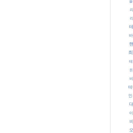
솔
바
최
테
돈
테
인
이