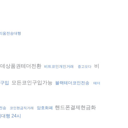
리움전송대행
데상품권테더전환
비
비트코인개인거래
중고오다
모든코인구입가능
구입
블랙테더코인전송
테더
핸드폰결제현금화
암호화폐
전송
코인현금직거래
대행 24시