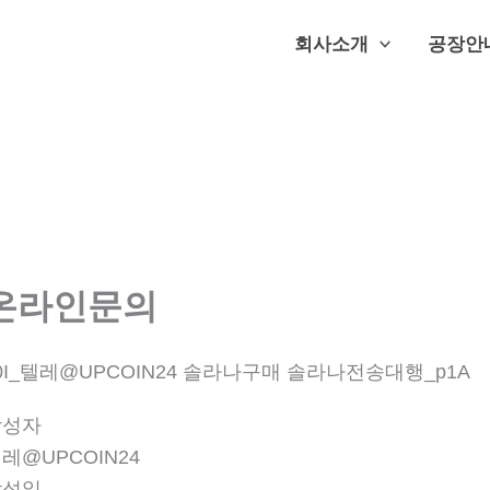
회사소개
공장안
온라인문의
0I_텔레@UPCOIN24 솔라나구매 솔라나전송대행_p1A
작성자
레@UPCOIN24
작성일