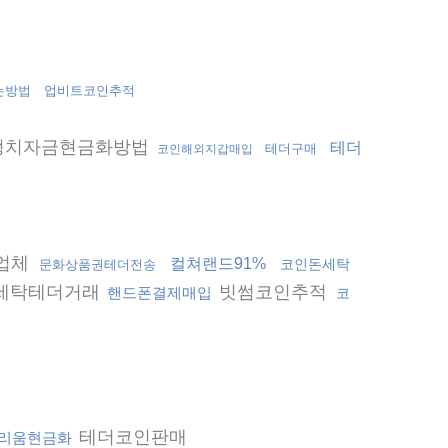
는방법
업비트코인추적
정치자금현금화방법
테더
테더구매
코인해외지갑매입
업체
컬쳐랜드91%
코인돈세탁
문화상품권테더전송
세탁테더거래
빗썸코인추적
핸드폰결제매입
코
테더코인판매
리움현금화