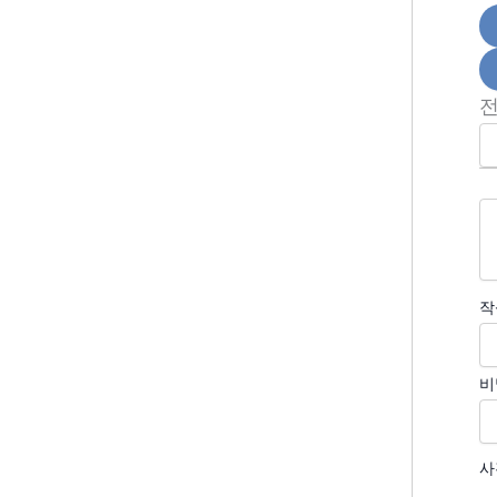
작
비
사