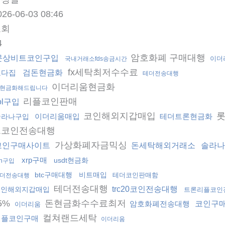
026-06-03 08:46
조회
4
암호화폐 구매대행
문상비트코인구입
이더
국내거래소fds송금시간
fx세탁최저수수료
오다집
검돈현금화
테더전송대행
이더리움현금화
현금화해드립니다
리플코인판매
ol구입
코인해외지갑매입
롯
이더리움매입
테더트론현금화
솔라나구입
트코인전송대행
가상화폐자금믹싱
코인구매사이트
돈세탁해외거래소
솔라나
xrp구매
usdt현금화
on구입
btc구매대행
비트매입
테더코인판매함
더전송대행
테더전송대행
trc20코인전송대행
코인해외지갑매입
트론리플코인
5%
돈현금화수수료최저
암호화폐전송대행
코인구매
이더리움
컬쳐랜드세탁
리플코인구매
이더리움