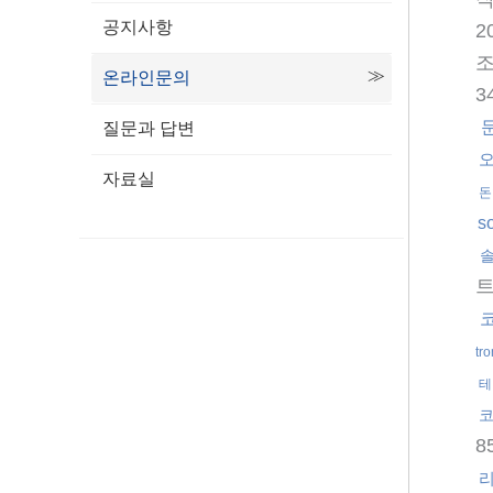
공지사항
2
온라인문의
3
질문과 답변
자료실
돈
s
tr
테
8