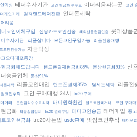
테더수사기관
이더리움파는곳
인믹싱
코인 
코인 현금화 수수료
언더돈세탁
컬쳐랜드테더전환
더개인거래
이더리움
롯데상품
테더코인이체구입
신용카드코인전송
해외선물현금인출
테더수사기관
리플삽니다
모든코인구입가능
리플전송대행
자금믹싱
드코인전송가능
중고오다대포통장
신
돈현금화해드립니다
핸드폰결제현금화85%
문상현금화91%
테더송금업체
문상91%
리플코인매입
리플전
핸드폰결제85%
탈세돈세탁
더돈세탁
코인 구매대행 24시
빗썸코인추적
trc20 구매
태더원화환전
테더거래
코인 구매대
돈현금화수수료최저
알트코인퀵거래
돈현금화
테더매입
테더코인송금
중고
리플송금업체
trc20 원화구입
trc20사는법
빗썸코인추적
비트코인현금화
usdc판매
테더원