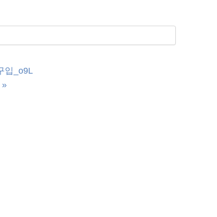
구입_o9L
»