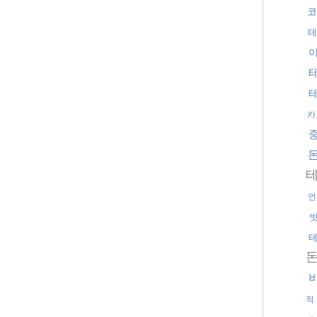
코
테
카
언
적