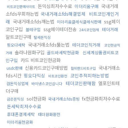
돈믹싱최저수수료
국내거래
이더리움구매
비트코인판매사이트
소fds우회하는법
국내거래소fds해결업체
비트코인개인거
래
국내거래소fds깨는법
ssg페이
이더리움클레식클레식판매
코인구입
ssg페이테더전송
테더거래
블테구입
24시코인업체
알트코인구매
탈세돈믹싱
국내거래소fds뚫는법
테더코인직거래
핑오다세탁
코인현금직
솔라나원화구입
골드바세탁현금화
신세계상품권비트코
거래
카드 비트코인현금화
인구입
신용카드코인구매방법
국내거래소
usdc판매
컬쳐랜드비트구입
fds시간
핑오다믹싱
코인추적피하는방법
비트코인환전
테더코인판매함
엘포인트테
검돈믹싱업체
바이낸스코인삽니다
더구매
sol현금화
fx현금화최저수수료
국내거래소fds증빙
금은돈믹싱
돈세탁최저수수료
휴대폰결제세탁
태더원화환전
이더리움현금화