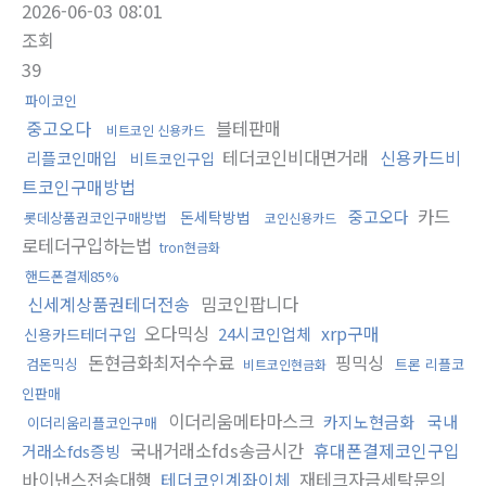
2026-06-03 08:01
조회
39
파이코인
중고오다
블테판매
비트코인 신용카드
테더코인비대면거래
신용카드비
리플코인매입
비트코인구입
트코인구매방법
카드
중고오다
돈세탁방법
롯데상품권코인구매방법
코인신용카드
로테더구입하는법
tron현금화
핸드폰결제85%
신세계상품권테더전송
밈코인팝니다
오다믹싱
xrp구매
24시코인업체
신용카드테더구입
돈현금화최저수수료
핑믹싱
검돈믹싱
트론 리플코
비트코인현금화
인판매
이더리움메타마스크
카지노현금화
국내
이더리움리플코인구매
국내거래소fds송금시간
휴대폰결제코인구입
거래소fds증빙
바이낸스전송대행
테더코인계좌이체
재테크자금세탁문의