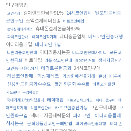
인구매방법
컬쳐랜드현금화91%
엘포인트비트
24시코인업체
코인믹싱
코인구입
소액결제테더전송
비트코인매입
휴대폰결제현금화85%
돈믹싱해외거래소
테더송금업체
비트코인전송대행
파이코인판매
테더코인직거래
이더리움매입
테더코인매입
이더리움사는곳
모든코
트론리플코인판매
비트코인판매사이트
비트매입
인현금화
정치자금믹싱
리플 잡코인판매
테더개인거래
테더트론현금화
24시코인구매
코인송금대행24시
리플코인판매
믹싱재테크
가상화폐선물거래
문상테더구매
신용카드현금화수수료
코인 현금화 수수료
비트코인환전
카드로테더구입하는법
테더매입
국내거래소fds막혔을때
테
비트코인체크카드
이더리움구매
코인구매대행
코
카드코인충전가능
더코인직거래
리플코인판매
인원화구입
재테크자금세탁문의
파이코인
이더리움클레
식사는곳
문화상품권코인구매방법
바이낸스전송대행
테더 손