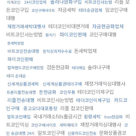
솔라나원화구입
리플 모
비트코인사는법
24시코인업체
이체코인
든코인구입
자금세탁
밈코인구매
테더송금업체
코인구매사이트
대행
테더코인비대면거래
자금현금화업체
재정거래세탁대행사
비트코인사는방법
파이코인판매
코인구매대행
환치기
돈세탁방법
돈세탁업체
비트코인전송대행
돈믹싱최저수수료
파이코인판매
검돈현금화
솔라나구매
컬쳐랜드코인구매방법
테더매입
테더 손대손
재정거래믹싱대행사
신세계상품권세탁
신세계상품권테더구매
테더코인이체구입
돈현금화
코인무통
트론리플전송대행
리플전송대행
비트코인사는방법
카드코
테더코인이체구입
인구매
리플 잡코인판매
중고오다대포통장
국내거래소fds출금시간
비
횡령세탁
알트코인매입
tron현금화
트코인믹싱
재정거래믹싱대행사
코인구매사이트
세탁재테크
코
알트코인구매
문화상품권코
인 송금대행 24시
신용카드코인전송