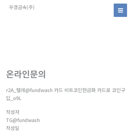
콘
우경금속(주)
텐
Mai
츠
로
Men
건
너
뛰
기
온라인문의
r2A_텔레@fundwash 카드 비트코인현금화 카드로 코인구
입_o9L
작성자
TG@fundwash
작성일