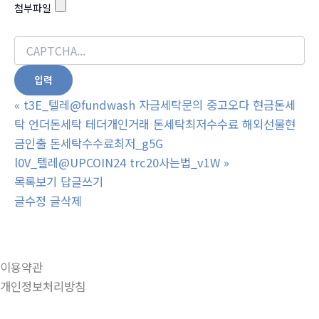
첨부파일
«
t3E_텔레@fundwash 자금세탁문의 중고오다 현금돈세
탁 언더돈세탁 테더개인거래 돈세탁최저수수료 해외선물현
금인출 돈세탁수수료최저_g5G
l0V_텔레@UPCOIN24 trc20사는법_v1W
»
목록보기
답글쓰기
글수정
글삭제
이용약관
개인정보처리방침